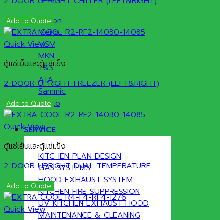
2 DOOR UPRIGHT CHILLER (LEFT&RIGHT)
Halton
Add to Quote
Meiko
Quick View
MSM
MKN
ตู้แช่เย็นและตู้แช่แข็ง
T&S
ATA
2 DOOR UPRIGHT FREEZER (LEFT&RIGHT)
Sammic
Hatco
Add to Quote
Quick View
SERVICE
ตู้แช่เย็นและตู้แช่แข็ง
KITCHEN PLAN DESIGN
2 DOOR UPRIGHT DUAL TEMPERATURE
GAS SYSTEMS
HOOD EXHAUST SYSTEM
Add to Quote
KITCHEN FIRE SUPPRESSION
UV KITCHEN EXHAUST HOOD
Quick View
MAINTENANCE & CLEANING