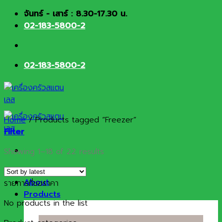
Skip
จันทร์ - เสาร์ : 8.30-17.30 น.
to
02-183-5800-2
content
02-183-5800-2
Home
/
Products tagged “Freezer”
Filter
Sorted
Showing 1–18 of 22 results
by
HOME
latest
About
รายการที่ขอราคา
Products
No products in the list