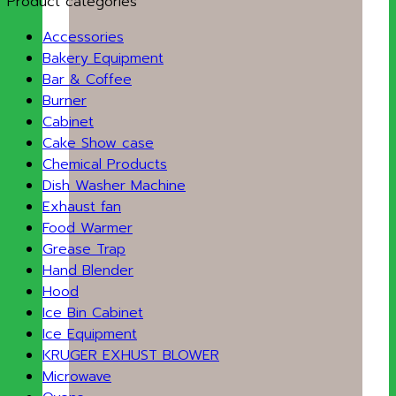
Product categories
Accessories
Bakery Equipment
Bar & Coffee
Burner
Cabinet
Cake Show case
Chemical Products
Dish Washer Machine
Exhaust fan
Food Warmer
Grease Trap
Hand Blender
Hood
Ice Bin Cabinet
Ice Equipment
KRUGER EXHUST BLOWER
Microwave