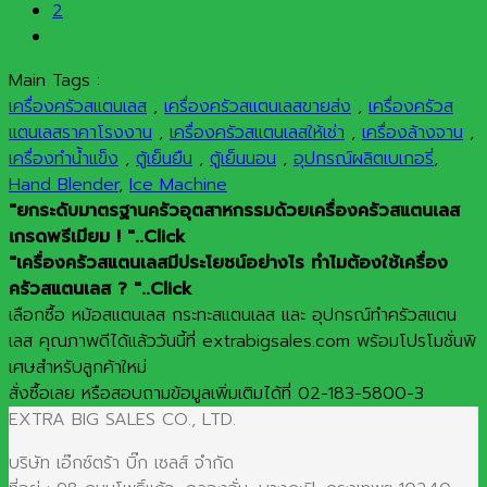
2
Main Tags :
เครื่องครัวสแตนเลส
,
เครื่องครัวสแตนเลสขายส่ง
,
เครื่องครัวส
แตนเลสราคาโรงงาน
,
เครื่องครัวสแตนเลสให้เช่า
,
เครื่องล้างจาน
,
เครื่องทำน้ำแข็ง
,
ตู้เย็นยืน
,
ตู้เย็นนอน
,
อุปกรณ์ผลิตเบเกอรี่
,
Hand Blender
,
Ice Machine
"ยกระดับมาตรฐานครัวอุตสาหกรรมด้วยเครื่องครัวสแตนเลส
เกรดพรีเมียม ! "..Click
"เครื่องครัวสแตนเลสมีประโยชน์อย่างไร ทำไมต้องใช้เครื่อง
ครัวสแตนเลส ? "..Click
เลือกซื้อ หม้อสแตนเลส กระทะสแตนเลส และ อุปกรณ์ทำครัวสแตน
เลส คุณภาพดีได้แล้ววันนี้ที่ extrabigsales.com พร้อมโปรโมชั่นพิ
เศษสำหรับลูกค้าใหม่
สั่งซื้อเลย หรือสอบถามข้อมูลเพิ่มเติมได้ที่ 02-183-5800-3
EXTRA BIG SALES CO., LTD.
บริษัท เอ๊กซ์ตร้า บิ๊ก เซลส์ จำกัด