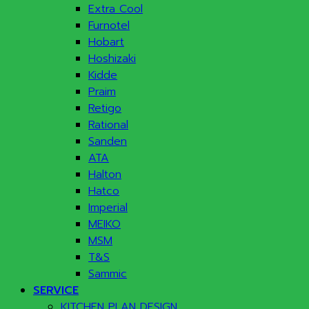
Extra Cool
Furnotel
Hobart
Hoshizaki
Kidde
Praim
Retigo
Rational
Sanden
ATA
Halton
Hatco
Imperial
MEIKO
MSM
T&S
Sammic
SERVICE
KITCHEN PLAN DESIGN