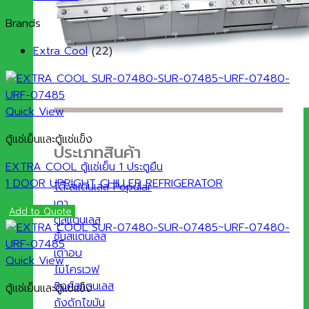
Brands
Extra Cool
(22)
Quick View
ตู้แช่เย็นและตู้แช่แข็ง
ประเภทสินค้า
EXTRA COOL ตู้แช่เย็น 1 ประตูยืน‎
1 DOOR UPRIGHT CHILLER REFRIGERATOR
โต๊ะสแตนเลส
เตา
Add to Quote
ตู้สแตนเลส
ชั้นสแตนเลส
เตาอบ
Quick View
ไมโครเวฟ
ซิงค์สแตนเลส
ตู้แช่เย็นและตู้แช่แข็ง
ถังดักไขมัน