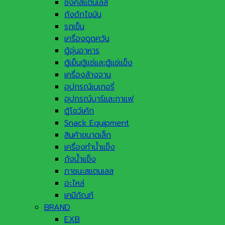
ซิ้งค์สแตนเลส
ถังดักไขมัน
รถเข็น
เครื่องดูดควัน
ตู้อุ่นอาหาร
ตู้เย็นตู้แช่และตู้แช่แข็ง
เครื่องล้างจาน
อุปกรณ์เบเกอรี่
อุปกรณ์บาร์และกาแฟ
ตู้โชว์เค้ก
Snack Equipment
สินค้าขนาดเล็ก
เครื่องทำน้ำแข็ง
ถังน้ำแข็ง
ภาชนะสแตนเลส
อะไหล่
เคมีภัณฑ์
BRAND
EXB