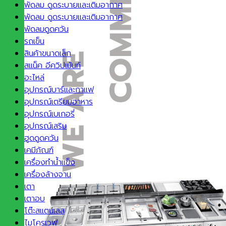
พัดลม ดูดระบายและเติมอากาศ
พัดลม ดูดระบายและเติมอากาศ
พัดลมดูดควัน
รถเข็น
สินค้าขนาดเล็ก
สแน็ค อีควิปเม้นท์
อะไหล่
อุปกรณ์บาร์และกาแฟ
อุปกรณ์เตรียมอาหาร
อุปกรณ์เบเกอรี่
อุปกรณ์เสริม
ฮูดดูดควัน
เคมีภัณฑ์
เครื่องทำน้ำแข็ง
เครื่องล้างจาน
เตา
เตาอบ
โต๊ะสแตนเลส
ไมโครเวฟ