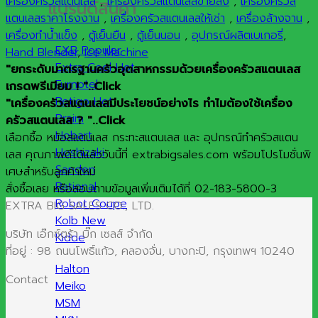
เครื่องครัวสแตนเลส
,
เครื่องครัวสแตนเลสขายส่ง
,
เครื่องครัวส
แบรนด์สินค้า
แตนเลสราคาโรงงาน
,
เครื่องครัวสแตนเลสให้เช่า
,
เครื่องล้างจาน
,
เครื่องทำน้ำแข็ง
,
ตู้เย็นยืน
,
ตู้เย็นนอน
,
อุปกรณ์ผลิตเบเกอรี่
,
EXB
Hand Blender
,
Ice Machine
Extra Cool
"ยกระดับมาตรฐานครัวอุตสาหกรรมด้วยเครื่องครัวสแตนเลส
Furnotel
เกรดพรีเมียม ! "..Click
Retigo
"เครื่องครัวสแตนเลสมีประโยชน์อย่างไร ทำไมต้องใช้เครื่อง
Praim
ครัวสแตนเลส ? "..Click
Hobart
เลือกซื้อ หม้อสแตนเลส กระทะสแตนเลส และ อุปกรณ์ทำครัวสแตน
Hoshizaki
เลส คุณภาพดีได้แล้ววันนี้ที่ extrabigsales.com พร้อมโปรโมชั่นพิ
Sanden
เศษสำหรับลูกค้าใหม่
Rational
สั่งซื้อเลย หรือสอบถามข้อมูลเพิ่มเติมได้ที่ 02-183-5800-3
Robot Coupe
EXTRA BIG SALES CO., LTD.
Kolb
บริษัท เอ๊กซ์ตร้า บิ๊ก เซลส์ จำกัด
Kidde
ที่อยู่ : 98 ถนนโพธิ์แก้ว, คลองจั่น, บางกะปิ, กรุงเทพฯ 10240
Halton
Contact
Meiko
MSM