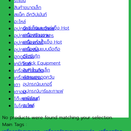
รถเข็น
สินค้าขนาดเล็ก
สแน็ค อีควิปเม้นท์
อะไหล่
ตู้แช่เย็นและตู้แช่แข็ง
อุปกรณ์บาร์และกาแฟ
เครื่องล้างจาน
อุปกรณ์เตรียมอาหาร
เครื่องทำน้ำแข็ง
อุปกรณ์เบเกอรี่
เครื่องปั่นแบบมือถือ
อุปกรณ์เสริม
ตู้โชว์เค้ก
ฮูดดูดควัน
Snack Equipment
เคมีภัณฑ์
สินค้าขนาดเล็ก
เครื่องทำน้ำแข็ง
พัดลมฮูดดูดควัน
เครื่องล้างจาน
อุปกรณ์เบเกอรี่
เตา
อุปกรณ์บาร์และกาแฟ
เตาอบ
เคมีภัณฑ์
โต๊ะสแตนเลส
อะไหล่
ไมโครเวฟ
No products were found matching your selection.
Main Tags :