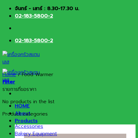
Skip
จันทร์ - เสาร์ : 8.30-17.30 น.
to
02-183-5800-2
content
02-183-5800-2
Home
/
Food Warmer
Filter
รายการที่ขอราคา
No products in the list
HOME
About
Product categories
Products
Accessories
Bakery Equipment