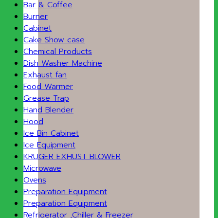
Bar & Coffee
Burner
Cabinet
Cake Show case
Chemical Products
Dish Washer Machine
Exhaust fan
Food Warmer
Grease Trap
Hand Blender
Hood
Ice Bin Cabinet
Ice Equipment
KRUGER EXHUST BLOWER
Microwave
Ovens
Preparation Equipment
Preparation Equipment
Refrigerator ,Chiller & Freezer