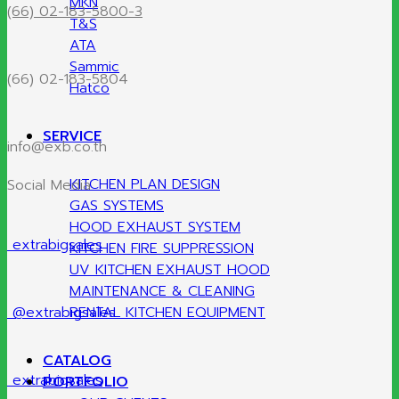
MKN
(66) 02-183-5800-3
T&S
ATA
Sammic
(66) 02-183-5804
Hatco
SERVICE
info@exb.co.th
KITCHEN PLAN DESIGN
Social Media
GAS SYSTEMS
HOOD EXHAUST SYSTEM
extrabigsales
KITCHEN FIRE SUPPRESSION
UV KITCHEN EXHAUST HOOD
MAINTENANCE & CLEANING
@extrabigsales
RENTAL KITCHEN EQUIPMENT
CATALOG
extrabigsales
PORTFOLIO