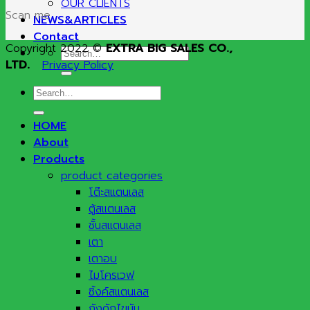
OUR CLIENTS
Scan me
NEWS&ARTICLES
Contact
Copyright 2022 ©
EXTRA BIG SALES CO.,
Search
LTD.
Privacy Policy
for:
Search
for:
HOME
About
Products
product categories
โต๊ะสแตนเลส
ตู้สแตนเลส
ชั้นสแตนเลส
เตา
เตาอบ
ไมโครเวฟ
ซิ้งค์สแตนเลส
ถังดักไขมัน