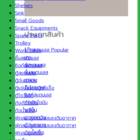
Shelves
Sink
Small Goods
Snack Equipments
ประเภทสินค้า
Spare Parts
Trolley
โต๊ะสแตนเลส
Work Table
เตา
ชั้นสแตนเลส
ตู้สแตนเลส
ซิงค์สแตนเลส
ชั้นสแตนเลส
ตู้สแตนเลส
เตาอบ
ตู้อุ่นอาหาร
ไมโครเวฟ
ตู้แช่เย็นและตู้แช่แข็ง
ซิงค์สแตนเลส
ตู้โชว์เค้ก
ถังดักไขมัน
ถังดักไขมัน
รถเข็น
ถังน้ำแข็ง
ฮูดดูดควัน
พัดลม ดูดระบายและเติมอากาศ
ตู้อุ่นอาหาร
พัดลม ดูดระบายและเติมอากาศ
ถังน้ำแข็ง
พัดลมดูดควัน