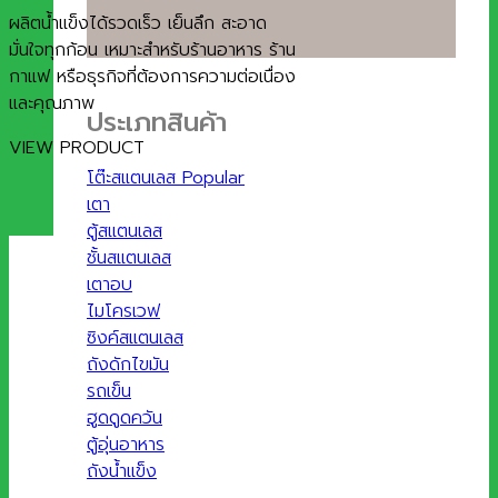
ผลิตน้ำแข็งได้รวดเร็ว เย็นลึก สะอาด
มั่นใจทุกก้อน เหมาะสำหรับร้านอาหาร ร้าน
กาแฟ หรือธุรกิจที่ต้องการความต่อเนื่อง
และคุณภาพ
ประเภทสินค้า
VIEW PRODUCT
โต๊ะสแตนเลส
เตา
ตู้สแตนเลส
ชั้นสแตนเลส
เตาอบ
ไมโครเวฟ
ซิงค์สแตนเลส
ถังดักไขมัน
รถเข็น
ฮูดดูดควัน
ตู้อุ่นอาหาร
ถังน้ำแข็ง