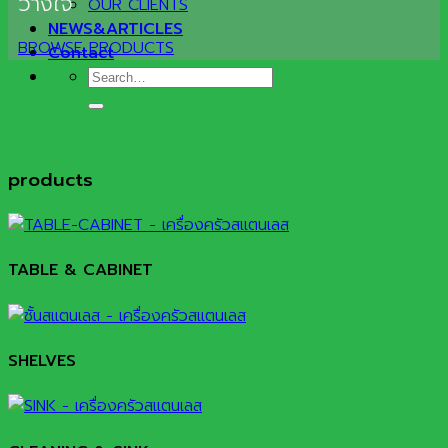
วางใจ
OUR CLIENTS
NEWS&ARTICLES
BROWSE PRODUCTS
Contact
Search
for:
products
TABLE & CABINET
SHELVES