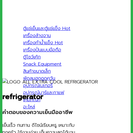
ตู้แช่เย็นและตู้แช่แข็ง
เครื่องล้างจาน
เครื่องทำน้ำแข็ง
เครื่องปั่นแบบมือถือ
ตู้โชว์เค้ก
Snack Equipment
สินค้าขนาดเล็ก
พัดลมฮูดดูดควัน
อุปกรณ์เบเกอรี่
อุปกรณ์บาร์และกาแฟ
refrigerator
เคมีภัณฑ์
อะไหล่
คำตอบของความเย็นมืออาชีพ
เย็นเร็ว ทนทาน ดีไซน์เรียบหรู เหมาะกับ
ทุกครัว ใช้งานง่าย เก็บความสดได้นาน