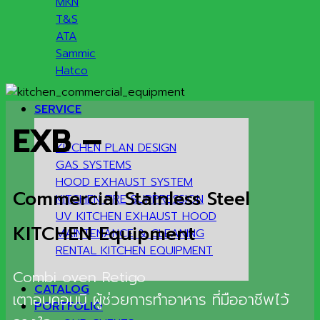
MKN
T&S
ATA
Sammic
Hatco
SERVICE
EXB –
KITCHEN PLAN DESIGN
GAS SYSTEMS
HOOD EXHAUST SYSTEM
Commercial Stainless Steel
KITCHEN FIRE SUPPRESSION
UV KITCHEN EXHAUST HOOD
KITCHEN Equipment
MAINTENANCE & CLEANING
RENTAL KITCHEN EQUIPMENT
Combi oven Retigo
CATALOG
เตาอบคอมบิ ผู้ช่วยการทำอาหาร ที่มืออาชีพไว้
PORTFOLIO