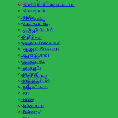
แบรนด์สินค้า
พัดลม ดูดระบายและเติมอากาศ
พัดลมดูดควัน
รถเข็น
EXB
สินค้าขนาดเล็ก
Extra Cool
สแน็ค อีควิปเม้นท์
Furnotel
อะไหล่
Retigo
อุปกรณ์บาร์และกาแฟ
Praim
อุปกรณ์เตรียมอาหาร
Hobart
อุปกรณ์เบเกอรี่
Hoshizaki
อุปกรณ์เสริม
Sanden
ฮูดดูดควัน
Rational
เคมีภัณฑ์
Robot Coupe
เครื่องทำน้ำแข็ง
Kolb
เครื่องล้างจาน
Kidde
เตา
เตาอบ
Halton
โต๊ะสแตนเลส
Meiko
ไมโครเวฟ
MSM