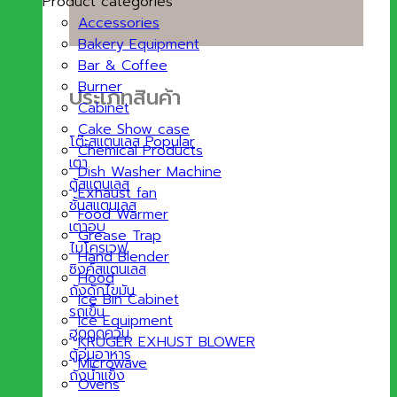
Product categories
Accessories
Bakery Equipment
Bar & Coffee
Burner
ประเภทสินค้า
Cabinet
Cake Show case
โต๊ะสแตนเลส
Chemical Products
เตา
Dish Washer Machine
ตู้สแตนเลส
Exhaust fan
ชั้นสแตนเลส
Food Warmer
เตาอบ
Grease Trap
ไมโครเวฟ
Hand Blender
ซิงค์สแตนเลส
Hood
ถังดักไขมัน
Ice Bin Cabinet
รถเข็น
Ice Equipment
ฮูดดูดควัน
KRUGER EXHUST BLOWER
ตู้อุ่นอาหาร
Microwave
ถังน้ำแข็ง
Ovens