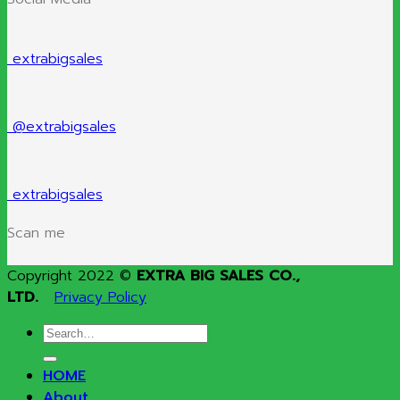
extrabigsales
@extrabigsales
extrabigsales
Scan me
Copyright 2022 ©
EXTRA BIG SALES CO.,
LTD.
Privacy Policy
Search
for:
HOME
About