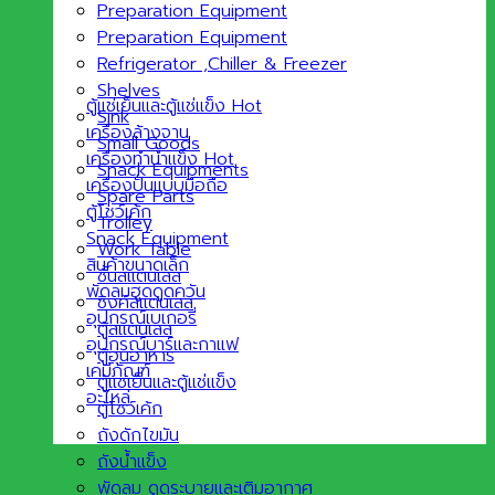
Preparation Equipment
Preparation Equipment
Refrigerator ,Chiller & Freezer
Shelves
ตู้แช่เย็นและตู้แช่แข็ง
Sink
เครื่องล้างจาน
Small Goods
เครื่องทำน้ำแข็ง
Snack Equipments
เครื่องปั่นแบบมือถือ
Spare Parts
ตู้โชว์เค้ก
Trolley
Snack Equipment
Work Table
สินค้าขนาดเล็ก
ชั้นสแตนเลส
พัดลมฮูดดูดควัน
ซิงค์สแตนเลส
อุปกรณ์เบเกอรี่
ตู้สแตนเลส
อุปกรณ์บาร์และกาแฟ
ตู้อุ่นอาหาร
เคมีภัณฑ์
ตู้แช่เย็นและตู้แช่แข็ง
อะไหล่
ตู้โชว์เค้ก
ถังดักไขมัน
ถังน้ำแข็ง
พัดลม ดูดระบายและเติมอากาศ