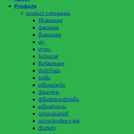
Products
product categories
โต๊ะสแตนเลส
ตู้สแตนเลส
ชั้นสแตนเลส
เตา
เตาอบ
ไมโครเวฟ
ซิ้งค์สแตนเลส
ถังดักไขมัน
รถเข็น
เครื่องดูดควัน
ตู้อุ่นอาหาร
ตู้เย็นตู้แช่และตู้แช่แข็ง
เครื่องล้างจาน
อุปกรณ์เบเกอรี่
อุปกรณ์บาร์และกาแฟ
ตู้โชว์เค้ก