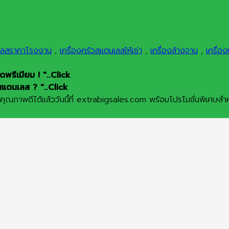
นเลสราคาโรงงาน
,
เครื่องครัวสแตนเลสให้เช่า
,
เครื่องล้างจาน
,
เครื่อง
รีเมียม ! "..Click
สแตนเลส ? "..Click
ณภาพดีได้แล้ววันนี้ที่ extrabigsales.com พร้อมโปรโมชั่นพิเศษสำหร