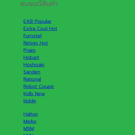
แบรนด์สินค้า
EXB
Extra Cool
Furnotel
Retigo
Praim
Hobart
Hoshizaki
Sanden
Rational
Robot Coupe
Kolb
Kidde
Halton
Meiko
MSM