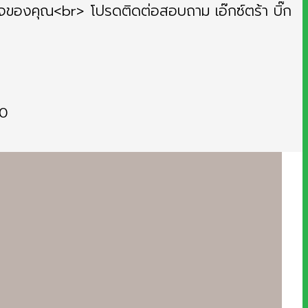
ิจของคุณ<br> โปรดติดต่อสอบถาม เอ๊กซ์ตร้า บิ๊ก
40