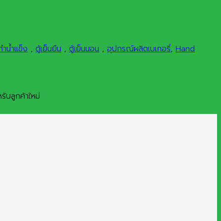
ทำน้ำแข็ง
,
ตู้เย็นยืน
,
ตู้เย็นนอน
,
อุปกรณ์ผลิตเบเกอรี่
,
Hand
ับลูกค้าใหม่