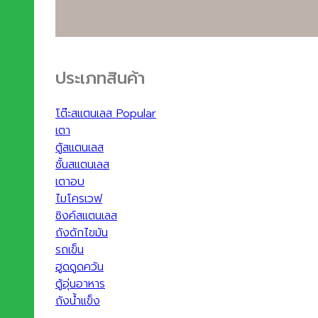
ประเภทสินค้า
โต๊ะสแตนเลส
เตา
ตู้สแตนเลส
ชั้นสแตนเลส
เตาอบ
ไมโครเวฟ
ซิงค์สแตนเลส
ถังดักไขมัน
รถเข็น
ฮูดดูดควัน
ตู้อุ่นอาหาร
ถังน้ำแข็ง