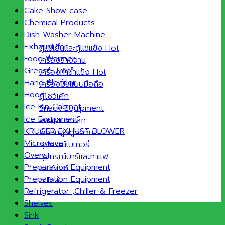
Cake Show case
Chemical Products
Dish Washer Machine
Exhaust fan
ตู้แช่เย็นและตู้แช่แข็ง
Food Warmer
เครื่องล้างจาน
Grease Trap
เครื่องทำน้ำแข็ง
Hand Blender
เครื่องปั่นแบบมือถือ
Hood
ตู้โชว์เค้ก
Ice Bin Cabinet
Snack Equipment
Ice Equipment
สินค้าขนาดเล็ก
KRUGER EXHUST BLOWER
พัดลมฮูดดูดควัน
Microwave
อุปกรณ์เบเกอรี่
Ovens
อุปกรณ์บาร์และกาแฟ
Preparation Equipment
เคมีภัณฑ์
Preparation Equipment
อะไหล่
Refrigerator ,Chiller & Freezer
Shelves
Sink