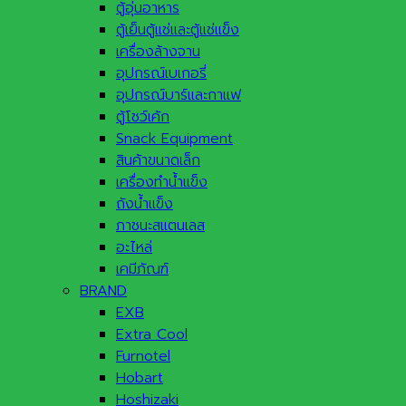
ตู้อุ่นอาหาร
ตู้เย็นตู้แช่และตู้แช่แข็ง
เครื่องล้างจาน
อุปกรณ์เบเกอรี่
อุปกรณ์บาร์และกาแฟ
ตู้โชว์เค้ก
Snack Equipment
สินค้าขนาดเล็ก
เครื่องทำน้ำแข็ง
ถังน้ำแข็ง
ภาชนะสแตนเลส
อะไหล่
เคมีภัณฑ์
BRAND
EXB
Extra Cool
Furnotel
Hobart
Hoshizaki