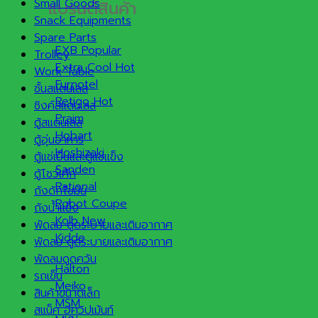
Small Goods
แบรนด์สินค้า
Snack Equipments
Spare Parts
EXB
Trolley
Extra Cool
Work Table
Furnotel
ชั้นสแตนเลส
Retigo
ซิงค์สแตนเลส
Praim
ตู้สแตนเลส
Hobart
ตู้อุ่นอาหาร
Hoshizaki
ตู้แช่เย็นและตู้แช่แข็ง
Sanden
ตู้โชว์เค้ก
Rational
ถังดักไขมัน
Robot Coupe
ถังน้ำแข็ง
Kolb
พัดลม ดูดระบายและเติมอากาศ
Kidde
พัดลม ดูดระบายและเติมอากาศ
พัดลมดูดควัน
Halton
รถเข็น
Meiko
สินค้าขนาดเล็ก
MSM
สแน็ค อีควิปเม้นท์