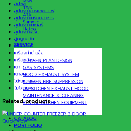
MKN
อะไหล่
T&S
อุปกรณ์บาร์และกาแฟ
ATA
อุปกรณ์เตรียมอาหาร
Sammic
อุปกรณ์เบเกอรี่
Hatco
อุปกรณ์เสริม
ฮูดดูดควัน
SERVICE
เคมีภัณฑ์
เครื่องทำน้ำแข็ง
เครื่องล้างจาน
KITCHEN PLAN DESIGN
เตา
GAS SYSTEMS
เตาอบ
HOOD EXHAUST SYSTEM
โต๊ะสแตนเลส
KITCHEN FIRE SUPPRESSION
ไมโครเวฟ
UV KITCHEN EXHAUST HOOD
MAINTENANCE & CLEANING
Related products
RENTAL KITCHEN EQUIPMENT
CATALOG
Quick View
PORTFOLIO