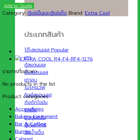
Add to Quote
Category:
ตู้แช่เย็นและตู้แช่แข็ง
Brand:
Extra Cool
ประเภทสินค้า
โต๊ะสแตนเลส
เตา
ตู้สแตนเลส
รายการที่ขอราคา
ชั้นสแตนเลส
เตาอบ
No products in the list
ไมโครเวฟ
ซิงค์สแตนเลส
Product categories
ถังดักไขมัน
Accessories
รถเข็น
Bakery Equipment
ฮูดดูดควัน
Bar & Coffee
ตู้อุ่นอาหาร
Burner
ถังน้ำแข็ง
Cabinet