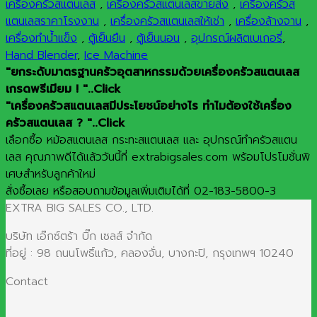
เครื่องครัวสแตนเลส
,
เครื่องครัวสแตนเลสขายส่ง
,
เครื่องครัวส
แตนเลสราคาโรงงาน
,
เครื่องครัวสแตนเลสให้เช่า
,
เครื่องล้างจาน
,
เครื่องทำน้ำแข็ง
,
ตู้เย็นยืน
,
ตู้เย็นนอน
,
อุปกรณ์ผลิตเบเกอรี่
,
Hand Blender
,
Ice Machine
"ยกระดับมาตรฐานครัวอุตสาหกรรมด้วยเครื่องครัวสแตนเลส
เกรดพรีเมียม ! "..Click
"เครื่องครัวสแตนเลสมีประโยชน์อย่างไร ทำไมต้องใช้เครื่อง
ครัวสแตนเลส ? "..Click
เลือกซื้อ หม้อสแตนเลส กระทะสแตนเลส และ อุปกรณ์ทำครัวสแตน
เลส คุณภาพดีได้แล้ววันนี้ที่ extrabigsales.com พร้อมโปรโมชั่นพิ
เศษสำหรับลูกค้าใหม่
สั่งซื้อเลย หรือสอบถามข้อมูลเพิ่มเติมได้ที่ 02-183-5800-3
EXTRA BIG SALES CO., LTD.
บริษัท เอ๊กซ์ตร้า บิ๊ก เซลส์ จำกัด
ที่อยู่ : 98 ถนนโพธิ์แก้ว, คลองจั่น, บางกะปิ, กรุงเทพฯ 10240
Contact