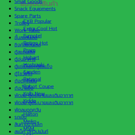
Small Goods
แบรนด์สินค้า
Snack Equipments
Spare Parts
EXB
Trolley
Extra Cool
Work Table
Furnotel
ชั้นสแตนเลส
Retigo
ซิงค์สแตนเลส
Praim
ตู้สแตนเลส
Hobart
ตู้อุ่นอาหาร
Hoshizaki
ตู้แช่เย็นและตู้แช่แข็ง
Sanden
ตู้โชว์เค้ก
Rational
ถังดักไขมัน
Robot Coupe
ถังน้ำแข็ง
Kolb
พัดลม ดูดระบายและเติมอากาศ
Kidde
พัดลม ดูดระบายและเติมอากาศ
พัดลมดูดควัน
Halton
รถเข็น
Meiko
สินค้าขนาดเล็ก
MSM
สแน็ค อีควิปเม้นท์