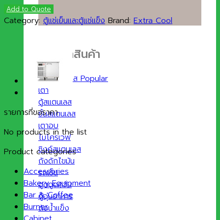
Add to Quote
Category:
ตู้แช่เย็นและตู้แช่แข็ง
Brand:
Extra Cool
ประเภทสินค้า
โต๊ะสแตนเลส
เตา
ตู้สแตนเลส
รายการที่ขอราคา
ชั้นสแตนเลส
เตาอบ
No products in the list
ไมโครเวฟ
ซิงค์สแตนเลส
Product categories
ถังดักไขมัน
Accessories
รถเข็น
Bakery Equipment
ฮูดดูดควัน
Bar & Coffee
ตู้อุ่นอาหาร
Burner
ถังน้ำแข็ง
Cabinet