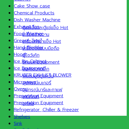
Cake Show case
Chemical Products
Dish Washer Machine
Exhaust fan
ตู้แช่เย็นและตู้แช่แข็ง
Food Warmer
เครื่องล้างจาน
Grease Trap
เครื่องทำน้ำแข็ง
Hand Blender
เครื่องปั่นแบบมือถือ
Hood
ตู้โชว์เค้ก
Ice Bin Cabinet
Snack Equipment
Ice Equipment
สินค้าขนาดเล็ก
KRUGER EXHUST BLOWER
พัดลมฮูดดูดควัน
Microwave
อุปกรณ์เบเกอรี่
Ovens
อุปกรณ์บาร์และกาแฟ
Preparation Equipment
เคมีภัณฑ์
Preparation Equipment
อะไหล่
Refrigerator ,Chiller & Freezer
Shelves
Sink