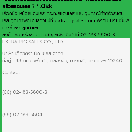
ครัวสแตนเลส ? "..Click
เลือกซื้อ หม้อสแตนเลส กระทะสแตนเลส และ อุปกรณ์ทำครัวสแตน
เลส คุณภาพดีได้แล้ววันนี้ที่ extrabigsales.com พร้อมโปรโมชั่นพิ
เศษสำหรับลูกค้าใหม่
สั่งซื้อเลย หรือสอบถามข้อมูลเพิ่มเติมได้ที่ 02-183-5800-3
EXTRA BIG SALES CO., LTD.
บริษัท เอ๊กซ์ตร้า บิ๊ก เซลส์ จำกัด
ที่อยู่ : 98 ถนนโพธิ์แก้ว, คลองจั่น, บางกะปิ, กรุงเทพฯ 10240
Contact
(66) 02-183-5800-3
(66) 02-183-5804