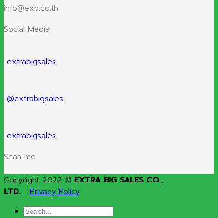
info@exb.co.th
Social Media
extrabigsales
@extrabigsales
extrabigsales
Scan me
Copyright 2022 ©
EXTRA BIG SALES CO.,
LTD.
Privacy Policy
Search