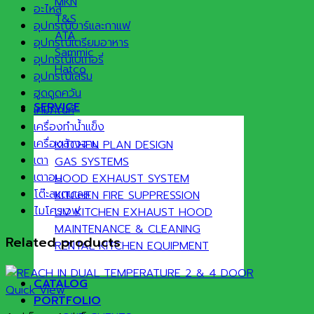
MKN
อะไหล่
T&S
อุปกรณ์บาร์และกาแฟ
ATA
อุปกรณ์เตรียมอาหาร
Sammic
อุปกรณ์เบเกอรี่
Hatco
อุปกรณ์เสริม
ฮูดดูดควัน
SERVICE
เคมีภัณฑ์
เครื่องทำน้ำแข็ง
เครื่องล้างจาน
KITCHEN PLAN DESIGN
เตา
GAS SYSTEMS
เตาอบ
HOOD EXHAUST SYSTEM
โต๊ะสแตนเลส
KITCHEN FIRE SUPPRESSION
ไมโครเวฟ
UV KITCHEN EXHAUST HOOD
MAINTENANCE & CLEANING
Related products
RENTAL KITCHEN EQUIPMENT
CATALOG
Quick View
PORTFOLIO