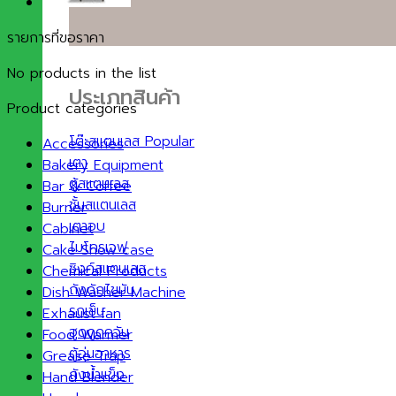
รายการที่ขอราคา
No products in the list
ประเภทสินค้า
Product categories
โต๊ะสแตนเลส
Accessories
เตา
Bakery Equipment
ตู้สแตนเลส
Bar & Coffee
ชั้นสแตนเลส
Burner
เตาอบ
Cabinet
ไมโครเวฟ
Cake Show case
ซิงค์สแตนเลส
Chemical Products
ถังดักไขมัน
Dish Washer Machine
รถเข็น
Exhaust fan
ฮูดดูดควัน
Food Warmer
ตู้อุ่นอาหาร
Grease Trap
ถังน้ำแข็ง
Hand Blender