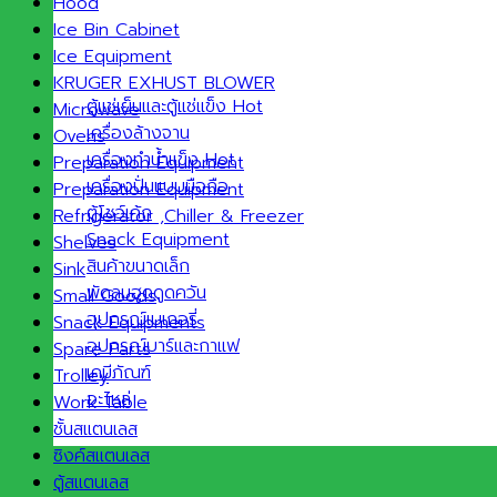
Hood
Ice Bin Cabinet
Ice Equipment
KRUGER EXHUST BLOWER
ตู้แช่เย็นและตู้แช่แข็ง
Microwave
เครื่องล้างจาน
Ovens
เครื่องทำน้ำแข็ง
Preparation Equipment
เครื่องปั่นแบบมือถือ
Preparation Equipment
ตู้โชว์เค้ก
Refrigerator ,Chiller & Freezer
Snack Equipment
Shelves
สินค้าขนาดเล็ก
Sink
พัดลมฮูดดูดควัน
Small Goods
อุปกรณ์เบเกอรี่
Snack Equipments
อุปกรณ์บาร์และกาแฟ
Spare Parts
เคมีภัณฑ์
Trolley
อะไหล่
Work Table
ชั้นสแตนเลส
ซิงค์สแตนเลส
ตู้สแตนเลส