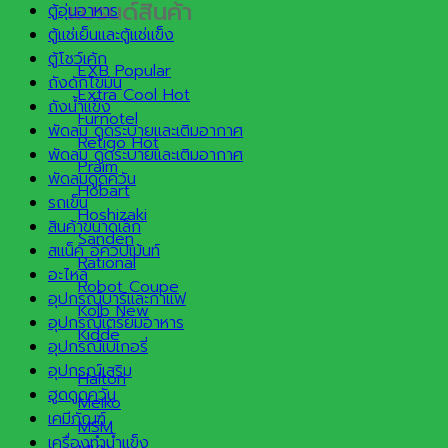
แบรนด์สินค้า
ตู้อุ่นอาหาร
ตู้แช่เย็นและตู้แช่แข็ง
ตู้โชว์เค้ก
EXB
ถังดักไขมัน
Extra Cool
ถังน้ำแข็ง
Furnotel
พัดลม ดูดระบายและเติมอากาศ
Retigo
พัดลม ดูดระบายและเติมอากาศ
Praim
พัดลมดูดควัน
Hobart
รถเข็น
Hoshizaki
สินค้าขนาดเล็ก
Sanden
สแน็ค อีควิปเม้นท์
Rational
อะไหล่
Robot Coupe
อุปกรณ์บาร์และกาแฟ
Kolb
อุปกรณ์เตรียมอาหาร
Kidde
อุปกรณ์เบเกอรี่
อุปกรณ์เสริม
Halton
ฮูดดูดควัน
Meiko
เคมีภัณฑ์
MSM
เครื่องทำน้ำแข็ง