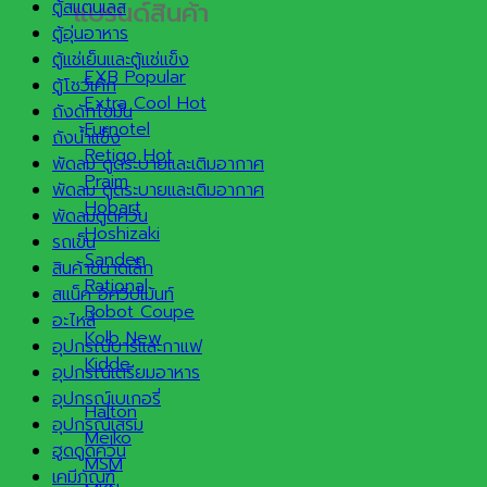
แบรนด์สินค้า
ตู้สแตนเลส
ตู้อุ่นอาหาร
ตู้แช่เย็นและตู้แช่แข็ง
EXB
ตู้โชว์เค้ก
Extra Cool
ถังดักไขมัน
Furnotel
ถังน้ำแข็ง
Retigo
พัดลม ดูดระบายและเติมอากาศ
Praim
พัดลม ดูดระบายและเติมอากาศ
Hobart
พัดลมดูดควัน
Hoshizaki
รถเข็น
Sanden
สินค้าขนาดเล็ก
Rational
สแน็ค อีควิปเม้นท์
Robot Coupe
อะไหล่
Kolb
อุปกรณ์บาร์และกาแฟ
Kidde
อุปกรณ์เตรียมอาหาร
อุปกรณ์เบเกอรี่
Halton
อุปกรณ์เสริม
Meiko
ฮูดดูดควัน
MSM
เคมีภัณฑ์