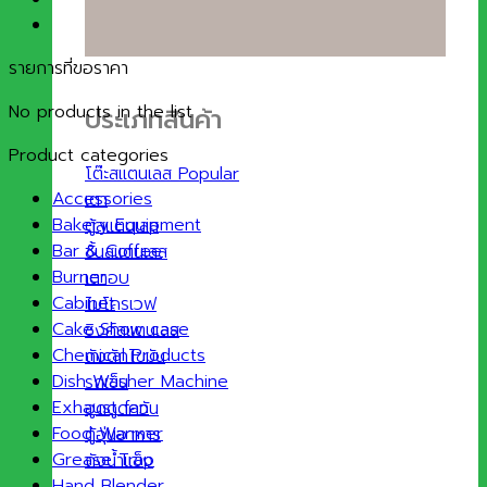
รายการที่ขอราคา
No products in the list
ประเภทสินค้า
Product categories
โต๊ะสแตนเลส
Accessories
เตา
Bakery Equipment
ตู้สแตนเลส
Bar & Coffee
ชั้นสแตนเลส
Burner
เตาอบ
Cabinet
ไมโครเวฟ
Cake Show case
ซิงค์สแตนเลส
Chemical Products
ถังดักไขมัน
Dish Washer Machine
รถเข็น
Exhaust fan
ฮูดดูดควัน
Food Warmer
ตู้อุ่นอาหาร
Grease Trap
ถังน้ำแข็ง
Hand Blender