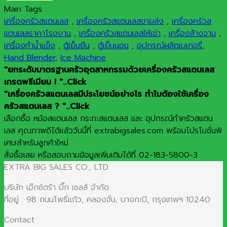
Main Tags :
เครื่องครัวสแตนเลส
,
เครื่องครัวสแตนเลสขายส่ง
,
เครื่องครัวส
แตนเลสราคาโรงงาน
,
เครื่องครัวสแตนเลสให้เช่า
,
เครื่องล้างจาน
,
เครื่องทำน้ำแข็ง
,
ตู้เย็นยืน
,
ตู้เย็นนอน
,
อุปกรณ์ผลิตเบเกอรี่
,
Hand Blender
,
Ice Machine
"ยกระดับมาตรฐานครัวอุตสาหกรรมด้วยเครื่องครัวสแตนเลส
เกรดพรีเมียม ! "..Click
"เครื่องครัวสแตนเลสมีประโยชน์อย่างไร ทำไมต้องใช้เครื่อง
ครัวสแตนเลส ? "..Click
เลือกซื้อ หม้อสแตนเลส กระทะสแตนเลส และ อุปกรณ์ทำครัวสแตน
เลส คุณภาพดีได้แล้ววันนี้ที่ extrabigsales.com พร้อมโปรโมชั่นพิ
เศษสำหรับลูกค้าใหม่
สั่งซื้อเลย หรือสอบถามข้อมูลเพิ่มเติมได้ที่ 02-183-5800-3
EXTRA BIG SALES CO., LTD.
บริษัท เอ๊กซ์ตร้า บิ๊ก เซลส์ จำกัด
ที่อยู่ : 98 ถนนโพธิ์แก้ว, คลองจั่น, บางกะปิ, กรุงเทพฯ 10240
Contact