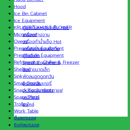
Hood
Ice Bin Cabinet
Ice Equipment
KRUGER EXHUST BLOWER
ตู้แช่เย็นและตู้แช่แข็ง
Microwave
เครื่องล้างจาน
Ovens
เครื่องทำน้ำแข็ง
Preparation Equipment
เครื่องปั่นแบบมือถือ
Preparation Equipment
ตู้โชว์เค้ก
Refrigerator ,Chiller & Freezer
Snack Equipment
Shelves
สินค้าขนาดเล็ก
Sink
พัดลมฮูดดูดควัน
Small Goods
อุปกรณ์เบเกอรี่
Snack Equipments
อุปกรณ์บาร์และกาแฟ
Spare Parts
เคมีภัณฑ์
Trolley
อะไหล่
Work Table
ชั้นสแตนเลส
ซิงค์สแตนเลส