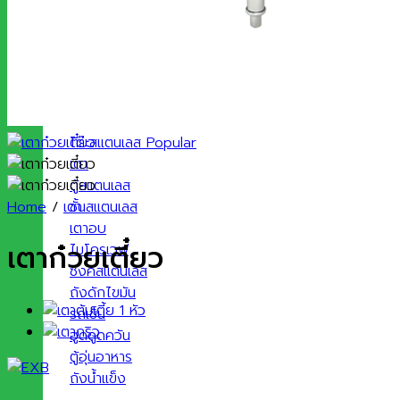
ประเภทสินค้า
โต๊ะสแตนเลส
เตา
ตู้สแตนเลส
ชั้นสแตนเลส
Home
/
เตา
เตาอบ
เตาก๋วยเตี๋ยว
ไมโครเวฟ
ซิงค์สแตนเลส
ถังดักไขมัน
รถเข็น
ฮูดดูดควัน
ตู้อุ่นอาหาร
ถังน้ำแข็ง