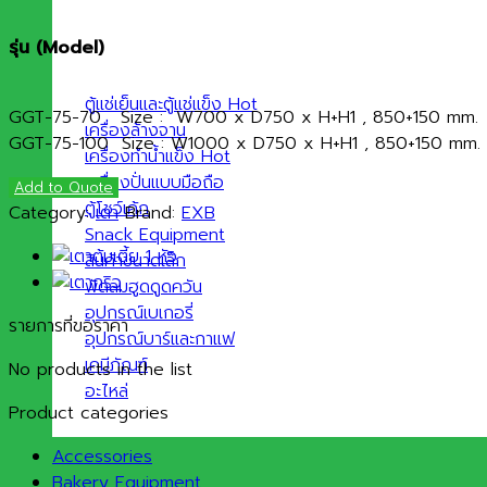
รุ่
น (
Model)
ตู้แช่เย็นและตู้แช่แข็ง
GGT-75-70 Size : W700 x D750 x H+H1 , 850+150 mm.
เครื่องล้างจาน
GGT-75-100 Size : W1000 x D750 x H+H1 , 850+150 mm.
เครื่องทำน้ำแข็ง
เครื่องปั่นแบบมือถือ
Add to Quote
ตู้โชว์เค้ก
Category:
เตา
Brand:
EXB
Snack Equipment
สินค้าขนาดเล็ก
พัดลมฮูดดูดควัน
อุปกรณ์เบเกอรี่
รายการที่ขอราคา
อุปกรณ์บาร์และกาแฟ
เคมีภัณฑ์
No products in the list
อะไหล่
Product categories
Accessories
Bakery Equipment