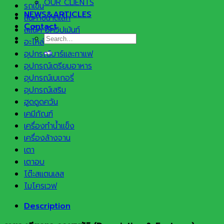
OUR CLIENTS
รถเข็น
NEWS&ARTICLES
สินค้าขนาดเล็ก
Contact
สแน็ค อีควิปเม้นท์
Search
อะไหล่
for:
อุปกรณ์บาร์และกาแฟ
อุปกรณ์เตรียมอาหาร
อุปกรณ์เบเกอรี่
อุปกรณ์เสริม
ฮูดดูดควัน
เคมีภัณฑ์
เครื่องทำน้ำแข็ง
เครื่องล้างจาน
เตา
เตาอบ
โต๊ะสแตนเลส
ไมโครเวฟ
Description