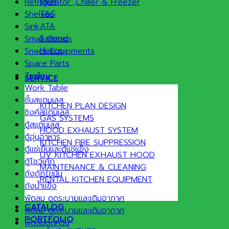
MKN
Refrigerator ,Chiller & Freezer
T&S
Shelves
ATA
Sink
Sammic
Small Goods
Hatco
Snack Equipments
Spare Parts
Trolley
SERVICE
Work Table
ชั้นสแตนเลส
KITCHEN PLAN DESIGN
ซิงค์สแตนเลส
GAS SYSTEMS
ตู้สแตนเลส
HOOD EXHAUST SYSTEM
ตู้อุ่นอาหาร
KITCHEN FIRE SUPPRESSION
ตู้แช่เย็นและตู้แช่แข็ง
UV KITCHEN EXHAUST HOOD
ตู้โชว์เค้ก
MAINTENANCE & CLEANING
ถังดักไขมัน
RENTAL KITCHEN EQUIPMENT
ถังน้ำแข็ง
พัดลม ดูดระบายและเติมอากาศ
CATALOG
พัดลม ดูดระบายและเติมอากาศ
PORTFOLIO
พัดลมดูดควัน