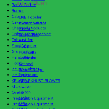
แบรนด์สินค้า
Bar & Coffee
Burner
Cabinet
EXB
Cake Show case
Extra Cool
Chemical Products
Furnotel
Dish Washer Machine
Retigo
Exhaust fan
Praim
Food Warmer
Hobart
Grease Trap
Hoshizaki
Hand Blender
Sanden
Hood
Rational
Ice Bin Cabinet
Robot Coupe
Ice Equipment
Kolb
KRUGER EXHUST BLOWER
Kidde
Microwave
Halton
Ovens
Meiko
Preparation Equipment
MSM
Preparation Equipment