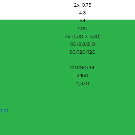
2x 0.75
4.8
54
505
2x (500 x 500)
60/90/210
90/120/120
120/80/34
2,160
4,320