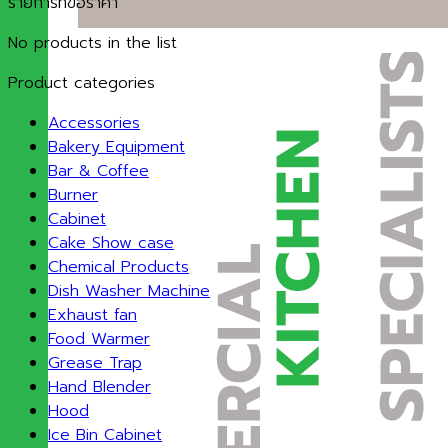
รายการที่ขอราคา
No products in the list
Product categories
Accessories
Bakery Equipment
Bar & Coffee
Burner
Cabinet
Cake Show case
Chemical Products
Dish Washer Machine
Exhaust fan
Food Warmer
Grease Trap
Hand Blender
Hood
Ice Bin Cabinet