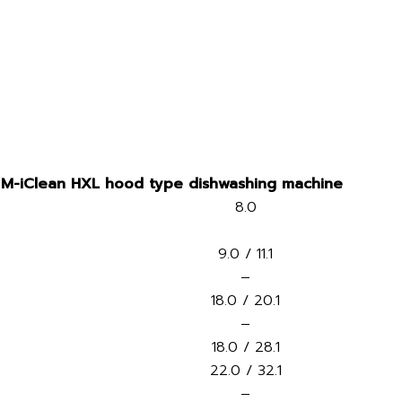
M-iClean HXL hood type dishwashing machine
8.0
9.0 / 11.1
–
18.0 / 20.1
–
18.0 / 28.1
22.0 / 32.1
–