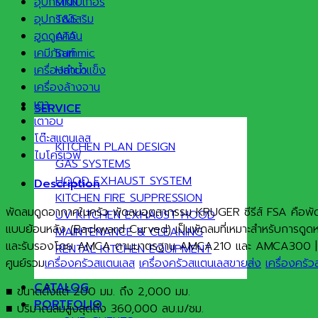
อุปกรณ์เบเกอรี่
MKN
อุปกรณ์เสริม
T&S
ฮูดดูดควัน
ATA
เคมีภัณฑ์
Sammic
เครื่องทำน้ำแข็ง
Hatco
เครื่องล้างจาน
เตา
SERVICE
เตาอบ
โต๊ะสแตนเลส
KITCHEN PLAN DESIGN
ไมโครเวฟ
GAS SYSTEMS
HOOD EXHAUST SYSTEM
Description
KITCHEN FIRE SUPPRESSION
พัดลมดูดอากาศในครัว พัดลมอุตสากรรม KRUGER ซีรีส์ FSA คือพัดลมแ
UV KITCHEN EXHAUST HOOD
แบบย้อนหลัง (Backward Curved) เป็นพัดลมที่เหมาะสำหรับการดูด
MAINTENANCE & CLEANING
และรับรองโดย AMCA ตามมาตรฐาน AMCA210 และ AMCA300 |
RENTAL KITCHEN EQUIPMENT
ศูนย์รวม
เครื่องครัวสแตนเลส
เครื่องครัวสแตนเลสขายส่ง
เครื่องคร
CATALOG
■ ขนาดตั้งแต่ 200 มม. ถึง 2,000 มม.
PORTFOLIO
■ ปริมาณลมสูงสุดถึง 360,000 ลบ.ม/ชม.