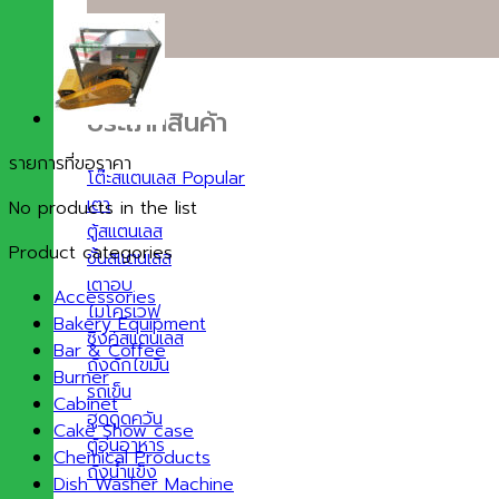
ประเภทสินค้า
รายการที่ขอราคา
โต๊ะสแตนเลส
เตา
No products in the list
ตู้สแตนเลส
Product categories
ชั้นสแตนเลส
เตาอบ
Accessories
ไมโครเวฟ
Bakery Equipment
ซิงค์สแตนเลส
Bar & Coffee
ถังดักไขมัน
Burner
รถเข็น
Cabinet
ฮูดดูดควัน
Cake Show case
ตู้อุ่นอาหาร
Chemical Products
ถังน้ำแข็ง
Dish Washer Machine