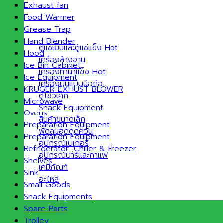
Exhaust fan
Food Warmer
Grease Trap
Hand Blender
ตู้แช่เย็นและตู้แช่แข็ง
Hood
เครื่องล้างจาน
Ice Bin Cabinet
เครื่องทำน้ำแข็ง
Ice Equipment
เครื่องปั่นแบบมือถือ
KRUGER EXHUST BLOWER
ตู้โชว์เค้ก
Microwave
Snack Equipment
Ovens
สินค้าขนาดเล็ก
Preparation Equipment
พัดลมฮูดดูดควัน
Preparation Equipment
อุปกรณ์เบเกอรี่
Refrigerator ,Chiller & Freezer
อุปกรณ์บาร์และกาแฟ
Shelves
เคมีภัณฑ์
Sink
อะไหล่
Small Goods
Snack Equipments
Spare Parts
Trolley