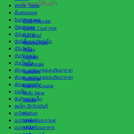
แบรนด์สินค้า
Work Table
ชั้นสแตนเลส
ซิงค์สแตนเลส
EXB
ตู้สแตนเลส
Extra Cool
ตู้อุ่นอาหาร
Furnotel
ตู้แช่เย็นและตู้แช่แข็ง
Retigo
ตู้โชว์เค้ก
Praim
ถังดักไขมัน
Hobart
ถังน้ำแข็ง
Hoshizaki
พัดลม ดูดระบายและเติมอากาศ
Sanden
พัดลม ดูดระบายและเติมอากาศ
Rational
พัดลมดูดควัน
Robot Coupe
รถเข็น
Kolb
สินค้าขนาดเล็ก
Kidde
สแน็ค อีควิปเม้นท์
อะไหล่
Halton
อุปกรณ์บาร์และกาแฟ
Meiko
อุปกรณ์เตรียมอาหาร
MSM