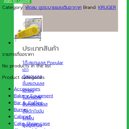
Add to Quote
Category:
พัดลม ดูดระบายและเติมอากาศ
Brand:
KRUGER
ประเภทสินค้า
รายการที่ขอราคา
โต๊ะสแตนเลส
No products in the list
เตา
ตู้สแตนเลส
Product categories
ชั้นสแตนเลส
Accessories
เตาอบ
Bakery Equipment
ไมโครเวฟ
Bar & Coffee
ซิงค์สแตนเลส
Burner
ถังดักไขมัน
Cabinet
รถเข็น
Cake Show case
ฮูดดูดควัน