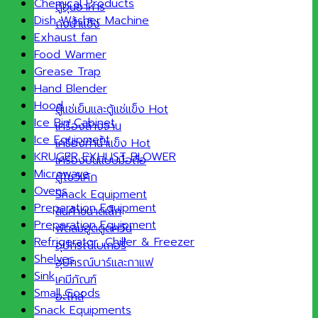
Chemical Products
ตู้อุ่นอาหาร
Dish Washer Machine
ถังน้ำแข็ง
Exhaust fan
Food Warmer
Grease Trap
Hand Blender
Hood
ตู้แช่เย็นและตู้แช่แข็ง
Ice Bin Cabinet
เครื่องล้างจาน
Ice Equipment
เครื่องทำน้ำแข็ง
KRUGER EXHUST BLOWER
เครื่องปั่นแบบมือถือ
Microwave
ตู้โชว์เค้ก
Ovens
Snack Equipment
Preparation Equipment
สินค้าขนาดเล็ก
Preparation Equipment
พัดลมฮูดดูดควัน
Refrigerator ,Chiller & Freezer
อุปกรณ์เบเกอรี่
Shelves
อุปกรณ์บาร์และกาแฟ
Sink
เคมีภัณฑ์
Small Goods
อะไหล่
Snack Equipments