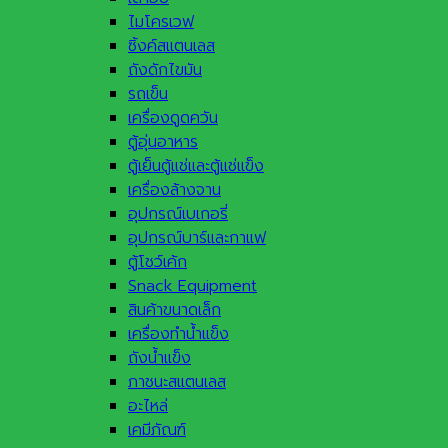
ไมโครเวฟ
ซิ้งค์สแตนเลส
ถังดักไขมัน
รถเข็น
เครื่องดูดควัน
ตู้อุ่นอาหาร
ตู้เย็นตู้แช่และตู้แช่แข็ง
เครื่องล้างจาน
อุปกรณ์เบเกอรี่
อุปกรณ์บาร์และกาแฟ
ตู้โชว์เค้ก
Snack Equipment
สินค้าขนาดเล็ก
เครื่องทำน้ำแข็ง
ถังน้ำแข็ง
ภาชนะสแตนเลส
อะไหล่
เคมีภัณฑ์