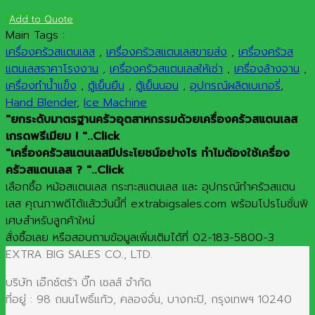
Add to Quote
Main Tags :
เครื่องครัวสแตนเลส
,
เครื่องครัวสแตนเลสขายส่ง
,
เครื่องครัวส
แตนเลสราคาโรงงาน
,
เครื่องครัวสแตนเลสให้เช่า
,
เครื่องล้างจาน
,
เครื่องทำน้ำแข็ง
,
ตู้เย็นยืน
,
ตู้เย็นนอน
,
อุปกรณ์ผลิตเบเกอรี่
,
Hand Blender
,
Ice Machine
"ยกระดับมาตรฐานครัวอุตสาหกรรมด้วยเครื่องครัวสแตนเลส
เกรดพรีเมียม ! "..Click
"เครื่องครัวสแตนเลสมีประโยชน์อย่างไร ทำไมต้องใช้เครื่อง
ครัวสแตนเลส ? "..Click
เลือกซื้อ หม้อสแตนเลส กระทะสแตนเลส และ อุปกรณ์ทำครัวสแตน
เลส คุณภาพดีได้แล้ววันนี้ที่ extrabigsales.com พร้อมโปรโมชั่นพิ
เศษสำหรับลูกค้าใหม่
สั่งซื้อเลย หรือสอบถามข้อมูลเพิ่มเติมได้ที่ 02-183-5800-3
EXTRA BIG SALES CO., LTD.
บริษัท เอ๊กซ์ตร้า บิ๊ก เซลส์ จำกัด
ที่อยู่ : 98 ถนนโพธิ์แก้ว, คลองจั่น, บางกะปิ, กรุงเทพฯ 10240