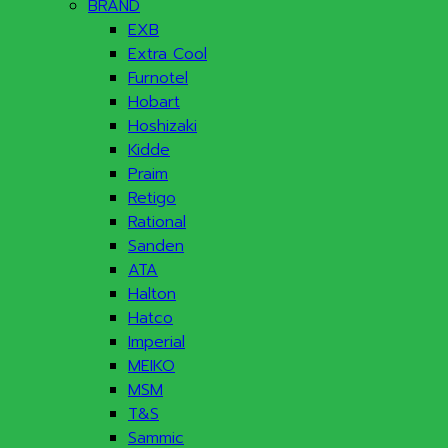
BRAND
EXB
Extra Cool
Furnotel
Hobart
Hoshizaki
Kidde
Praim
Retigo
Rational
Sanden
ATA
Halton
Hatco
Imperial
MEIKO
MSM
T&S
Sammic