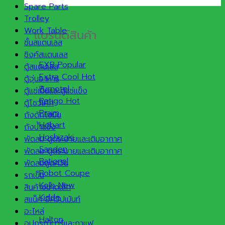
Spare Parts
Trolley
Work Table
แบรนด์สินค้า
ชั้นสแตนเลส
ซิงค์สแตนเลส
EXB
ตู้สแตนเลส
Extra Cool
ตู้อุ่นอาหาร
Furnotel
ตู้แช่เย็นและตู้แช่แข็ง
Retigo
ตู้โชว์เค้ก
Praim
ถังดักไขมัน
Hobart
ถังน้ำแข็ง
Hoshizaki
พัดลม ดูดระบายและเติมอากาศ
Sanden
พัดลม ดูดระบายและเติมอากาศ
Rational
พัดลมดูดควัน
Robot Coupe
รถเข็น
Kolb
สินค้าขนาดเล็ก
Kidde
สแน็ค อีควิปเม้นท์
อะไหล่
Halton
อุปกรณ์บาร์และกาแฟ