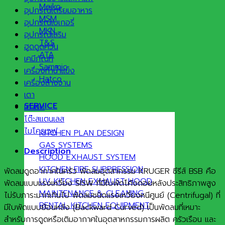
Meiko
อุปกรณ์เตรียมอาหาร
MSM
อุปกรณ์เบเกอรี่
MKN
อุปกรณ์เสริม
T&S
ฮูดดูดควัน
ATA
เคมีภัณฑ์
Sammic
เครื่องทำน้ำแข็ง
Hatco
เครื่องล้างจาน
เตา
SERVICE
เตาอบ
โต๊ะสแตนเลส
ไมโครเวฟ
KITCHEN PLAN DESIGN
GAS SYSTEMS
Description
HOOD EXHAUST SYSTEM
KITCHEN FIRE SUPPRESSION
พัดลมดูดอากาศในครัว พัดลมอุตสากรรม KRUGER ซีรีส์ BSB คือ
UV KITCHEN EXHAUST HOOD
พัดลมแบบแรงเหวี่ยง SISW ที่มีใบพัดโค้งถอยหลังประสิทธิภาพสูง
MAINTENANCE & CLEANING
ไม่รับภาระมากเกินไป พัดลมชนิดแรงเหวี่ยงหนีศูนย์ (Centrifugal) ที่
RENTAL KITCHEN EQUIPMENT
มีใบพัดแบบย้อนหลัง (Backward Curved) เป็นพัดลมที่เหมาะ
สำหรับการดูดหรือเติมอากาศในอุตสาหกรรมการผลิต ครัวเรือน และ