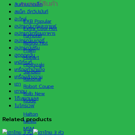
แบรนด์สินค้า
สินค้าขนาดเล็ก
สแน็ค อีควิปเม้นท์
อะไหล่
EXB
อุปกรณ์บาร์และกาแฟ
Extra Cool
อุปกรณ์เตรียมอาหาร
Furnotel
อุปกรณ์เบเกอรี่
Retigo
อุปกรณ์เสริม
Praim
ฮูดดูดควัน
Hobart
เคมีภัณฑ์
Hoshizaki
เครื่องทำน้ำแข็ง
Sanden
เครื่องล้างจาน
Rational
เตา
Robot Coupe
เตาอบ
Kolb
โต๊ะสแตนเลส
Kidde
ไมโครเวฟ
Halton
Related products
Meiko
MSM