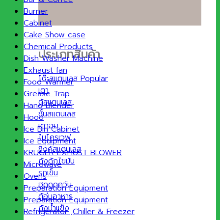
Burner
Cabinet
Cake Show case
Chemical Products
ประเภทสินค้า
Dish Washer Machine
Exhaust fan
โต๊ะสแตนเลส
Food Warmer
เตา
Grease Trap
ตู้สแตนเลส
Hand Blender
ชั้นสแตนเลส
Hood
เตาอบ
Ice Bin Cabinet
ไมโครเวฟ
Ice Equipment
ซิงค์สแตนเลส
KRUGER EXHUST BLOWER
ถังดักไขมัน
Microwave
รถเข็น
Ovens
ฮูดดูดควัน
Preparation Equipment
ตู้อุ่นอาหาร
Preparation Equipment
ถังน้ำแข็ง
Refrigerator ,Chiller & Freezer