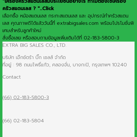
"เครื่องครัวสแตนเลสมีประโยชน์อย่างไร ทำไมต้องใช้เครื่อง
ครัวสแตนเลส ? "..Click
เลือกซื้อ หม้อสแตนเลส กระทะสแตนเลส และ อุปกรณ์ทำครัวสแตน
เลส คุณภาพดีได้แล้ววันนี้ที่ extrabigsales.com พร้อมโปรโมชั่นพิ
เศษสำหรับลูกค้าใหม่
สั่งซื้อเลย หรือสอบถามข้อมูลเพิ่มเติมได้ที่ 02-183-5800-3
EXTRA BIG SALES CO., LTD.
บริษัท เอ๊กซ์ตร้า บิ๊ก เซลส์ จำกัด
ที่อยู่ : 98 ถนนโพธิ์แก้ว, คลองจั่น, บางกะปิ, กรุงเทพฯ 10240
Contact
(66) 02-183-5800-3
(66) 02-183-5804