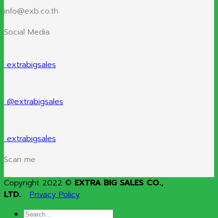
info@exb.co.th
Social Media
extrabigsales
@extrabigsales
extrabigsales
Scan me
Copyright 2022 ©
EXTRA BIG SALES CO.,
LTD.
Privacy Policy
Search