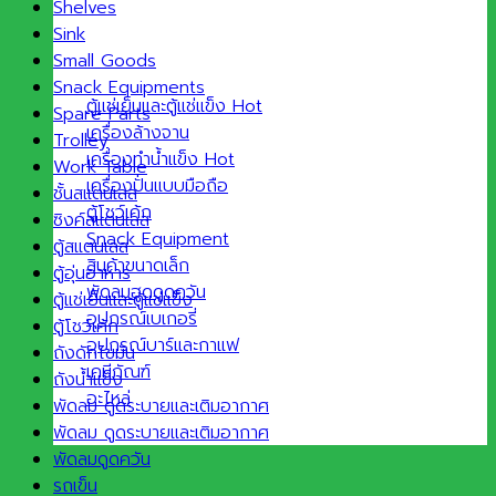
Shelves
Sink
Small Goods
Snack Equipments
ตู้แช่เย็นและตู้แช่แข็ง
Spare Parts
เครื่องล้างจาน
Trolley
เครื่องทำน้ำแข็ง
Work Table
เครื่องปั่นแบบมือถือ
ชั้นสแตนเลส
ตู้โชว์เค้ก
ซิงค์สแตนเลส
Snack Equipment
ตู้สแตนเลส
สินค้าขนาดเล็ก
ตู้อุ่นอาหาร
พัดลมฮูดดูดควัน
ตู้แช่เย็นและตู้แช่แข็ง
อุปกรณ์เบเกอรี่
ตู้โชว์เค้ก
อุปกรณ์บาร์และกาแฟ
ถังดักไขมัน
เคมีภัณฑ์
ถังน้ำแข็ง
อะไหล่
พัดลม ดูดระบายและเติมอากาศ
พัดลม ดูดระบายและเติมอากาศ
พัดลมดูดควัน
รถเข็น