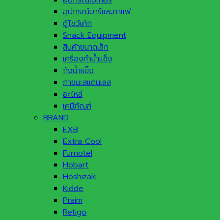
อุปกรณ์เบเกอรี่
อุปกรณ์บาร์และกาแฟ
ตู้โชว์เค้ก
Snack Equipment
สินค้าขนาดเล็ก
เครื่องทำน้ำแข็ง
ถังน้ำแข็ง
ภาชนะสแตนเลส
อะไหล่
เคมีภัณฑ์
BRAND
EXB
Extra Cool
Furnotel
Hobart
Hoshizaki
Kidde
Praim
Retigo