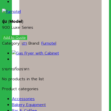
รุ่น
(
Model
)
900 Luxe Series
Add to Quote
Category:
เตา
Brand:
Furnotel
รายการที่ขอราคา
No products in the list
Product categories
Accessories
Bakery Equipment
Bar & Coffee