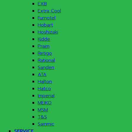
EXB
Extra Cool
Furnotel
Hobart
Hoshizaki
Kidde
Praim
Retigo
Rational
Sanden
ATA
Halton
Hatco
Imperial
MEIKO
MSM
T&S
Sammic
SERVICE