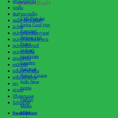
แบรนด์สินค้า
พัดลมดูดควัน
รถเข็น
สินค้าขนาดเล็ก
EXB
สแน็ค อีควิปเม้นท์
Extra Cool
อะไหล่
Furnotel
อุปกรณ์บาร์และกาแฟ
Retigo
อุปกรณ์เตรียมอาหาร
Praim
อุปกรณ์เบเกอรี่
Hobart
อุปกรณ์เสริม
Hoshizaki
ฮูดดูดควัน
Sanden
เคมีภัณฑ์
Rational
เครื่องทำน้ำแข็ง
Robot Coupe
เครื่องล้างจาน
Kolb
เตา
Kidde
เตาอบ
โต๊ะสแตนเลส
Halton
ไมโครเวฟ
Meiko
MSM
Description