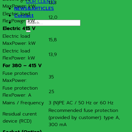
OUR CLIENTS
13,3
MaxPower: kW
NEWS&ARTICLES
Electric load
Contact
12,0
FlexPower: kW
Search
Electric 415 V
for:
Electric load
15,8
MaxPower: kW
Electric load
13,9
FlexPower: kW
For 380 – 415 V
Fuse protection
35
MaxPower:
Fuse protection
25
FlexPower: A
Mains / Frequency
3 (N)PE AC / 50 Hz or 60 Hz
Recommended fuse protection
Residual curent
(provided by customer): type A,
device (RCD)
300 mA