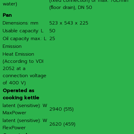
(fxed connection) or max. 70L/min
water)
(ﬂoor drain), DN 50
Pan
Dimensions: mm
523 x 543 x 225
Usable capacity: L
50
Oil capacity max.: L
25
Emission
Heat Emission
(According to VDI
2052 at a
connection voltage
of 400 V)
Operated as
cooking kettle
latent (sensitive): W
2940 (515)
MaxPower
latent (sensitive): W
2620 (459)
FlexPower