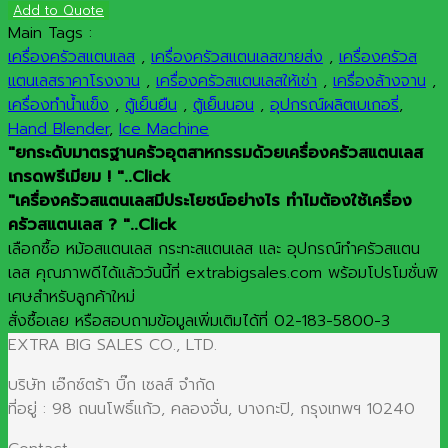
Add to Quote
Main Tags :
เครื่องครัวสแตนเลส
,
เครื่องครัวสแตนเลสขายส่ง
,
เครื่องครัวส
แตนเลสราคาโรงงาน
,
เครื่องครัวสแตนเลสให้เช่า
,
เครื่องล้างจาน
,
เครื่องทำน้ำแข็ง
,
ตู้เย็นยืน
,
ตู้เย็นนอน
,
อุปกรณ์ผลิตเบเกอรี่
,
Hand Blender
,
Ice Machine
"ยกระดับมาตรฐานครัวอุตสาหกรรมด้วยเครื่องครัวสแตนเลส
เกรดพรีเมียม ! "..Click
"เครื่องครัวสแตนเลสมีประโยชน์อย่างไร ทำไมต้องใช้เครื่อง
ครัวสแตนเลส ? "..Click
เลือกซื้อ หม้อสแตนเลส กระทะสแตนเลส และ อุปกรณ์ทำครัวสแตน
เลส คุณภาพดีได้แล้ววันนี้ที่ extrabigsales.com พร้อมโปรโมชั่นพิ
เศษสำหรับลูกค้าใหม่
สั่งซื้อเลย หรือสอบถามข้อมูลเพิ่มเติมได้ที่ 02-183-5800-3
EXTRA BIG SALES CO., LTD.
บริษัท เอ๊กซ์ตร้า บิ๊ก เซลส์ จำกัด
ที่อยู่ : 98 ถนนโพธิ์แก้ว, คลองจั่น, บางกะปิ, กรุงเทพฯ 10240