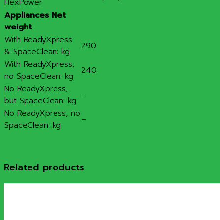
FlexPower
Appliances Net
weight
With ReadyXpress
290
& SpaceClean: kg
With ReadyXpress,
240
no SpaceClean: kg
No ReadyXpress,
–
but SpaceClean: kg
No ReadyXpress, no
–
SpaceClean: kg
Related products