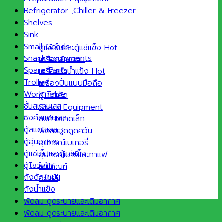
Refrigerator ,Chiller & Freezer
Shelves
Sink
Small Goods
ตู้แช่เย็นและตู้แช่แข็ง
Snack Equipments
เครื่องล้างจาน
Spare Parts
เครื่องทำน้ำแข็ง
Trolley
เครื่องปั่นแบบมือถือ
Work Table
ตู้โชว์เค้ก
ชั้นสแตนเลส
Snack Equipment
ซิงค์สแตนเลส
สินค้าขนาดเล็ก
ตู้สแตนเลส
พัดลมฮูดดูดควัน
ตู้อุ่นอาหาร
อุปกรณ์เบเกอรี่
ตู้แช่เย็นและตู้แช่แข็ง
อุปกรณ์บาร์และกาแฟ
ตู้โชว์เค้ก
เคมีภัณฑ์
ถังดักไขมัน
อะไหล่
ถังน้ำแข็ง
พัดลม ดูดระบายและเติมอากาศ
พัดลม ดูดระบายและเติมอากาศ