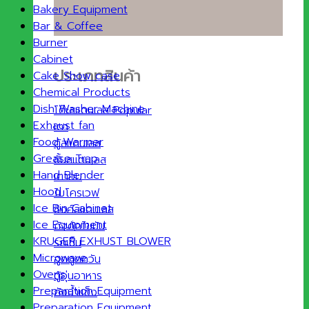
Bakery Equipment
Bar & Coffee
Burner
Cabinet
ประเภทสินค้า
Cake Show case
Chemical Products
Dish Washer Machine
โต๊ะสแตนเลส
Exhaust fan
เตา
Food Warmer
ตู้สแตนเลส
Grease Trap
ชั้นสแตนเลส
Hand Blender
เตาอบ
Hood
ไมโครเวฟ
Ice Bin Cabinet
ซิงค์สแตนเลส
Ice Equipment
ถังดักไขมัน
KRUGER EXHUST BLOWER
รถเข็น
Microwave
ฮูดดูดควัน
Ovens
ตู้อุ่นอาหาร
Preparation Equipment
ถังน้ำแข็ง
Preparation Equipment