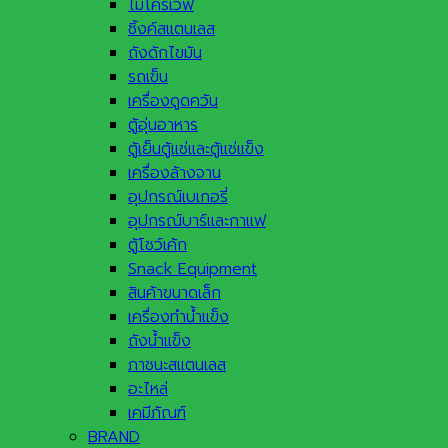
ไมโครเวฟ
ซิ้งค์สแตนเลส
ถังดักไขมัน
รถเข็น
เครื่องดูดควัน
ตู้อุ่นอาหาร
ตู้เย็นตู้แช่และตู้แช่แข็ง
เครื่องล้างจาน
อุปกรณ์เบเกอรี่
อุปกรณ์บาร์และกาแฟ
ตู้โชว์เค้ก
Snack Equipment
สินค้าขนาดเล็ก
เครื่องทำน้ำแข็ง
ถังน้ำแข็ง
ภาชนะสแตนเลส
อะไหล่
เคมีภัณฑ์
BRAND