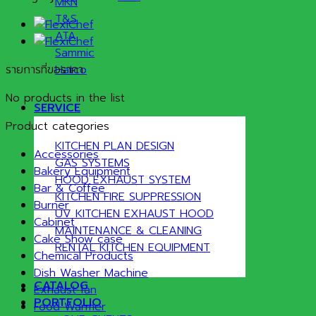
MKN
T&S
ATA
Sammic
รายการที่ขอราคา
Hatco
No products in the list
SERVICE
Product categories
KITCHEN PLAN DESIGN
Accessories
GAS SYSTEMS
Bakery Equipment
HOOD EXHAUST SYSTEM
Bar & Coffee
KITCHEN FIRE SUPPRESSION
Burner
UV KITCHEN EXHAUST HOOD
Cabinet
MAINTENANCE & CLEANING
Cake Show case
RENTAL KITCHEN EQUIPMENT
Chemical Products
Dish Washer Machine
CATALOG
Exhaust fan
PORTFOLIO
Food Warmer