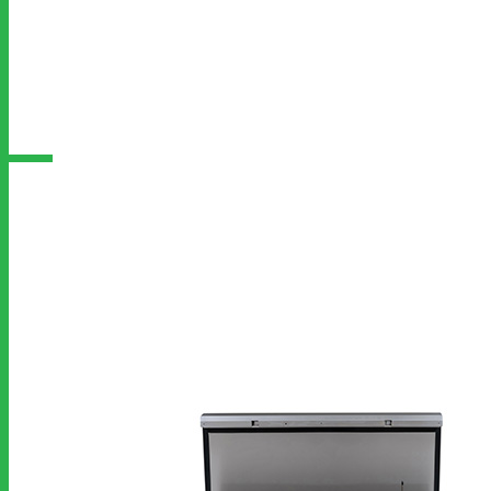
ประเภทสินค้า
โต๊ะสแตนเลส
เตา
ตู้สแตนเลส
ชั้นสแตนเลส
เตาอบ
ไมโครเวฟ
ซิงค์สแตนเลส
ถังดักไขมัน
รถเข็น
ฮูดดูดควัน
ตู้อุ่นอาหาร
ถังน้ำแข็ง