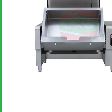
ตู้แช่เย็นและตู้แช่แข็ง
เครื่องล้างจาน
เครื่องทำน้ำแข็ง
เครื่องปั่นแบบมือถือ
ตู้โชว์เค้ก
Snack Equipment
สินค้าขนาดเล็ก
พัดลมฮูดดูดควัน
อุปกรณ์เบเกอรี่
อุปกรณ์บาร์และกาแฟ
เคมีภัณฑ์
อะไหล่