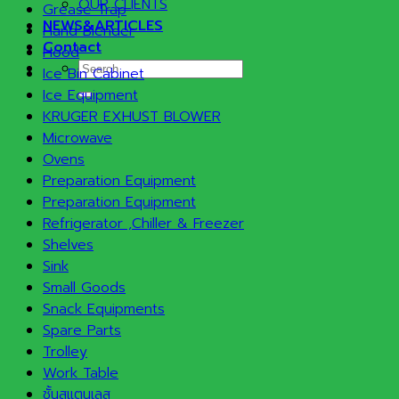
OUR CLIENTS
Grease Trap
NEWS&ARTICLES
Hand Blender
Contact
Hood
Search
Ice Bin Cabinet
for:
Ice Equipment
KRUGER EXHUST BLOWER
Microwave
Ovens
Preparation Equipment
Preparation Equipment
Refrigerator ,Chiller & Freezer
Shelves
Sink
Small Goods
Snack Equipments
Spare Parts
Trolley
Work Table
ชั้นสแตนเลส