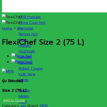
แบรนด์สินค้า
EXB
Extra Cool
Home
/
เตา
Furnotel
Retigo
FlexiChef Size 2 (75 L)
Praim
Hobart
Hoshizaki
Sanden
Rational
Robot Coupe
Kolb
Kidde
รุ่น
(Model)
Size 2 (75 L)
Halton
Meiko
Add to Quote
MSM
Category:
เตา
Brand:
MKN