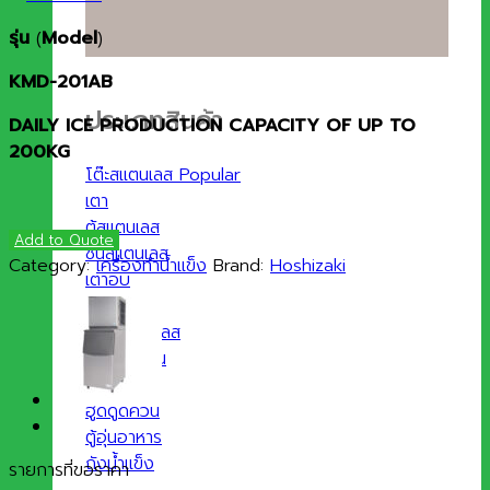
รุ่น
(
Model
)
KMD-201AB
ประเภทสินค้า
DAILY ICE PRODUCTION CAPACITY OF UP TO
200KG
โต๊ะสแตนเลส
เตา
ตู้สแตนเลส
Add to Quote
ชั้นสแตนเลส
Category:
เครื่องทำน้ำแข็ง
Brand:
Hoshizaki
เตาอบ
ไมโครเวฟ
ซิงค์สแตนเลส
ถังดักไขมัน
รถเข็น
ฮูดดูดควัน
ตู้อุ่นอาหาร
ถังน้ำแข็ง
รายการที่ขอราคา