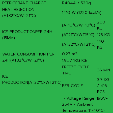
REFRIGERANT CHARGE
R404A / 520g
HEAT REJECTION
1410 W (1220 kcal/h)
(AT32°C/WT21°C)
200
(AT10°C/WT10°C)
KG
ICE PRODUCTIONPER 24H
(AT21°C/WT15°C)
175 KG
(15MM)
140
(AT32°C/WT21°C)
KG
0.27 m3
WATER CONSUMPTION PER
24H(AT32°C/WT21°C)
1.9L / 1KG ICE
FREEZE CYCLE
36 MIN
TIME
ICE
3.7 KG
PRODUCTION(AT32°C/WT21°C)
PER CYCLE
/ 416
PCS
• Voltage Range: 198V-
254V • Ambient
Temperature: 1°-40°C•