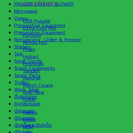
แบรนด์สินค้า
KRUGER EXHUST BLOWER
Microwave
Ovens
EXB
Preparation Equipment
Extra Cool
Preparation Equipment
Furnotel
Refrigerator ,Chiller & Freezer
Retigo
Shelves
Praim
Sink
Hobart
Small Goods
Hoshizaki
Snack Equipments
Sanden
Spare Parts
Rational
Trolley
Robot Coupe
Work Table
Kolb
ชั้นสแตนเลส
Kidde
ซิงค์สแตนเลส
ตู้สแตนเลส
Halton
ตู้อุ่นอาหาร
Meiko
ตู้แช่เย็นและตู้แช่แข็ง
MSM
ตู้โชว์เค้ก