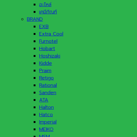
อะไหล่
เคมีภัณฑ์
BRAND
EXB
Extra Cool
Furnotel
Hobart
Hoshizaki
Kidde
Praim
Retigo
Rational
Sanden
ATA
Halton
Hatco
Imperial
MEIKO
MSM