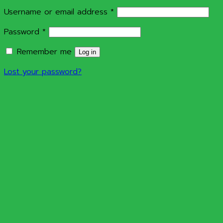
Required
Username or email address
*
Required
Password
*
Remember me
Log in
Lost your password?