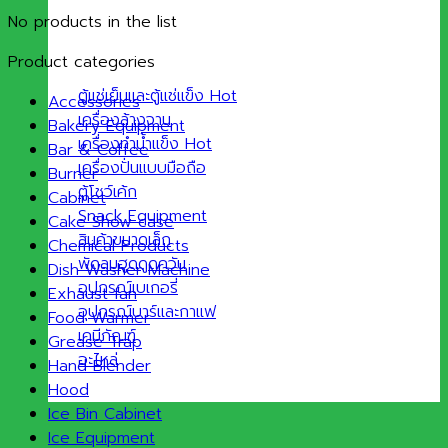
No products in the list
Product categories
ตู้แช่เย็นและตู้แช่แข็ง
Accessories
เครื่องล้างจาน
Bakery Equipment
เครื่องทำน้ำแข็ง
Bar & Coffee
เครื่องปั่นแบบมือถือ
Burner
ตู้โชว์เค้ก
Cabinet
Snack Equipment
Cake Show case
สินค้าขนาดเล็ก
Chemical Products
พัดลมฮูดดูดควัน
Dish Washer Machine
อุปกรณ์เบเกอรี่
Exhaust fan
อุปกรณ์บาร์และกาแฟ
Food Warmer
เคมีภัณฑ์
Grease Trap
อะไหล่
Hand Blender
Hood
Ice Bin Cabinet
Ice Equipment