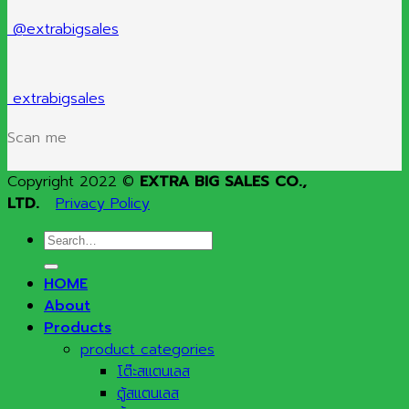
@extrabigsales
extrabigsales
Scan me
Copyright 2022 ©
EXTRA BIG SALES CO.,
LTD.
Privacy Policy
Search
for:
HOME
About
Products
product categories
โต๊ะสแตนเลส
ตู้สแตนเลส