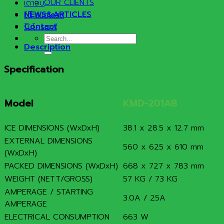
OUR CLIENTS
เตาอบ
NEWS&ARTICLES
โต๊ะสแตนเลส
Contact
ไมโครเวฟ
Search
Description
for:
Specification
Model
KMD-201AB
ICE DIMENSIONS (WxDxH)
38.1 x 28.5 x 12.7 mm
EXTERNAL DIMENSIONS
560 x 625 x 610 mm
(WxDxH)
PACKED DIMENSIONS (WxDxH)
668 x 727 x 783 mm
WEIGHT (NETT/GROSS)
57 KG / 73 KG
AMPERAGE / STARTING
3.0A / 25A
AMPERAGE
ELECTRICAL CONSUMPTION
663 W