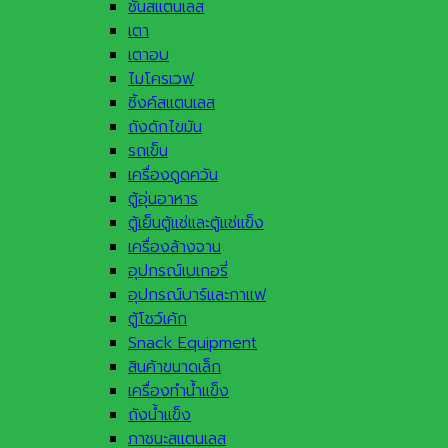
ชั้นสแตนเลส
เตา
เตาอบ
ไมโครเวฟ
ซิ้งค์สแตนเลส
ถังดักไขมัน
รถเข็น
เครื่องดูดควัน
ตู้อุ่นอาหาร
ตู้เย็นตู้แช่และตู้แช่แข็ง
เครื่องล้างจาน
อุปกรณ์เบเกอรี่
อุปกรณ์บาร์และกาแฟ
ตู้โชว์เค้ก
Snack Equipment
สินค้าขนาดเล็ก
เครื่องทำน้ำแข็ง
ถังน้ำแข็ง
ภาชนะสแตนเลส