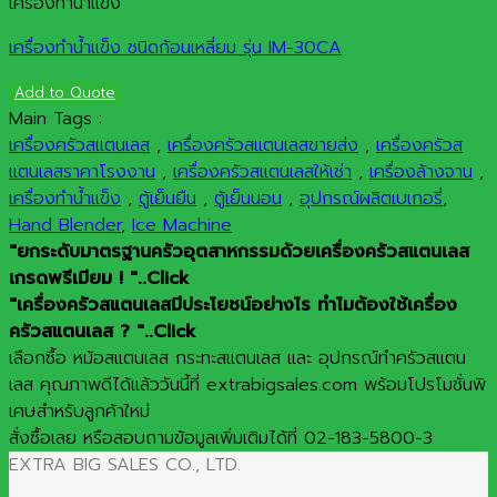
เครื่องทำน้ำแข็ง
เครื่องทำน้ำแข็ง ชนิดก้อนเหลี่ยม รุ่น IM-30CA
Add to Quote
Main Tags :
เครื่องครัวสแตนเลส
,
เครื่องครัวสแตนเลสขายส่ง
,
เครื่องครัวส
แตนเลสราคาโรงงาน
,
เครื่องครัวสแตนเลสให้เช่า
,
เครื่องล้างจาน
,
เครื่องทำน้ำแข็ง
,
ตู้เย็นยืน
,
ตู้เย็นนอน
,
อุปกรณ์ผลิตเบเกอรี่
,
Hand Blender
,
Ice Machine
"ยกระดับมาตรฐานครัวอุตสาหกรรมด้วยเครื่องครัวสแตนเลส
เกรดพรีเมียม ! "..Click
"เครื่องครัวสแตนเลสมีประโยชน์อย่างไร ทำไมต้องใช้เครื่อง
ครัวสแตนเลส ? "..Click
เลือกซื้อ หม้อสแตนเลส กระทะสแตนเลส และ อุปกรณ์ทำครัวสแตน
เลส คุณภาพดีได้แล้ววันนี้ที่ extrabigsales.com พร้อมโปรโมชั่นพิ
เศษสำหรับลูกค้าใหม่
สั่งซื้อเลย หรือสอบถามข้อมูลเพิ่มเติมได้ที่ 02-183-5800-3
EXTRA BIG SALES CO., LTD.