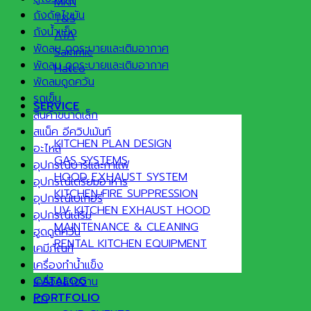
MKN
ถังดักไขมัน
T&S
ถังน้ำแข็ง
ATA
พัดลม ดูดระบายและเติมอากาศ
Sammic
พัดลม ดูดระบายและเติมอากาศ
Hatco
พัดลมดูดควัน
รถเข็น
SERVICE
สินค้าขนาดเล็ก
สแน็ค อีควิปเม้นท์
KITCHEN PLAN DESIGN
อะไหล่
GAS SYSTEMS
อุปกรณ์บาร์และกาแฟ
HOOD EXHAUST SYSTEM
อุปกรณ์เตรียมอาหาร
KITCHEN FIRE SUPPRESSION
อุปกรณ์เบเกอรี่
UV KITCHEN EXHAUST HOOD
อุปกรณ์เสริม
MAINTENANCE & CLEANING
ฮูดดูดควัน
RENTAL KITCHEN EQUIPMENT
เคมีภัณฑ์
เครื่องทำน้ำแข็ง
CATALOG
เครื่องล้างจาน
PORTFOLIO
เตา