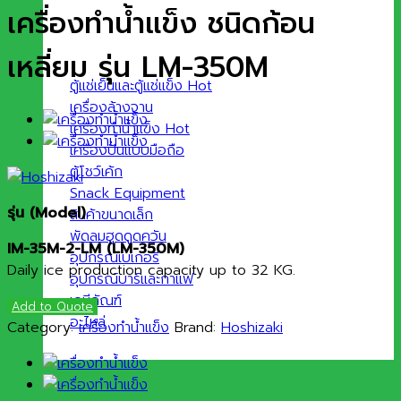
เครื่องทำน้ำแข็ง ชนิดก้อน
เหลี่ยม รุ่น LM-350M
ตู้แช่เย็นและตู้แช่แข็ง
เครื่องล้างจาน
เครื่องทำน้ำแข็ง
เครื่องปั่นแบบมือถือ
ตู้โชว์เค้ก
Snack Equipment
รุ่น (Model)
สินค้าขนาดเล็ก
พัดลมฮูดดูดควัน
IM-35M-2-LM (LM-350M)
อุปกรณ์เบเกอรี่
Daily ice production capacity up to 32 KG.
อุปกรณ์บาร์และกาแฟ
เคมีภัณฑ์
Add to Quote
อะไหล่
Category:
เครื่องทำน้ำแข็ง
Brand:
Hoshizaki