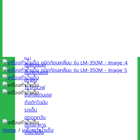
ประเภทสินค้า
โต๊ะสแตนเลส
เตา
ตู้สแตนเลส
ชั้นสแตนเลส
เตาอบ
ไมโครเวฟ
ซิงค์สแตนเลส
ถังดักไขมัน
รถเข็น
ฮูดดูดควัน
ตู้อุ่นอาหาร
Home
/
เครื่องทำน้ำแข็ง
ถังน้ำแข็ง