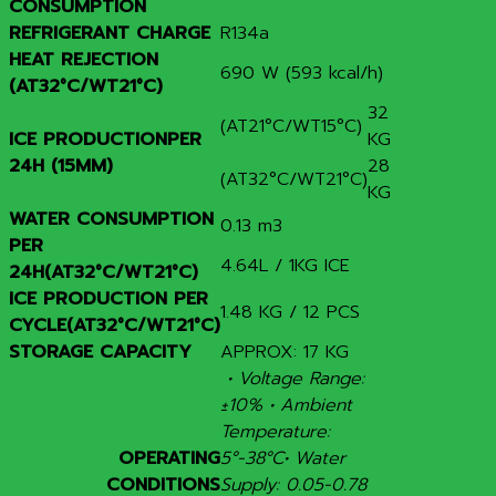
CONSUMPTION
REFRIGERANT CHARGE
R134a
HEAT REJECTION
690 W (593 kcal/h)
(AT32°C/WT21°C)
32
(AT21°C/WT15°C)
ICE PRODUCTIONPER
KG
24H (15MM)
28
(AT32°C/WT21°C)
KG
WATER CONSUMPTION
0.13 m3
PER
4.64L / 1KG ICE
24H(AT32°C/WT21°C)
ICE PRODUCTION PER
1.48 KG / 12 PCS
CYCLE(AT32°C/WT21°C)
STORAGE CAPACITY
APPROX: 17 KG
• Voltage Range:
±10% • Ambient
Temperature:
OPERATING
5°-38°C
• Water
CONDITIONS
Supply: 0.05-0.78