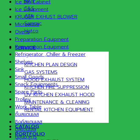
MKN
Ice Bin Cabinet
T&S
Ice Equipment
ATA
KRUGER EXHUST BLOWER
Sammic
Microwave
Hatco
Ovens
Preparation Equipment
Preparation Equipment
SERVICE
Refrigerator ,Chiller & Freezer
Shelves
KITCHEN PLAN DESIGN
Sink
GAS SYSTEMS
Small Goods
HOOD EXHAUST SYSTEM
Snack Equipments
KITCHEN FIRE SUPPRESSION
Spare Parts
UV KITCHEN EXHAUST HOOD
Trolley
MAINTENANCE & CLEANING
Work Table
RENTAL KITCHEN EQUIPMENT
ชั้นสแตนเลส
ซิงค์สแตนเลส
CATALOG
ตู้สแตนเลส
PORTFOLIO
ตู้อุ่นอาหาร