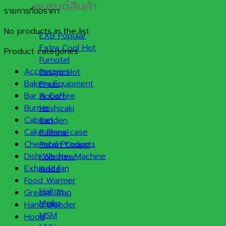
แบรนด์สินค้า
รายการที่ขอราคา
No products in the list
EXB
Extra Cool
Product categories
Furnotel
Accessories
Retigo
Bakery Equipment
Praim
Bar & Coffee
Hobart
Burner
Hoshizaki
Cabinet
Sanden
Cake Show case
Rational
Chemical Products
Robot Coupe
Dish Washer Machine
Kolb
Exhaust fan
Kidde
Food Warmer
Halton
Grease Trap
Meiko
Hand Blender
MSM
Hood