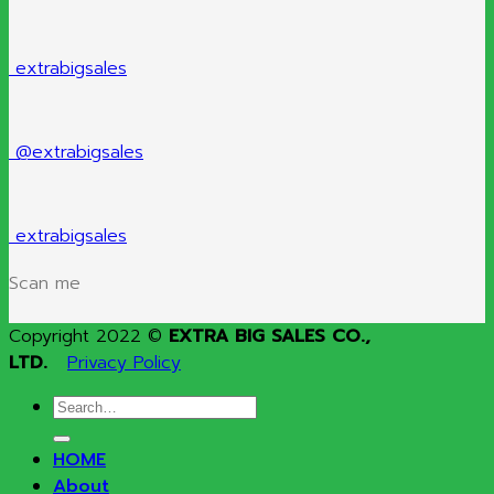
extrabigsales
@extrabigsales
extrabigsales
Scan me
Copyright 2022 ©
EXTRA BIG SALES CO.,
LTD.
Privacy Policy
Search
for:
HOME
About