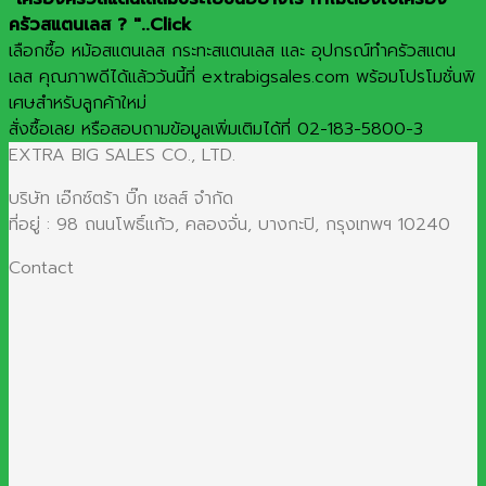
ครัวสแตนเลส ? "..Click
เลือกซื้อ หม้อสแตนเลส กระทะสแตนเลส และ อุปกรณ์ทำครัวสแตน
เลส คุณภาพดีได้แล้ววันนี้ที่ extrabigsales.com พร้อมโปรโมชั่นพิ
เศษสำหรับลูกค้าใหม่
สั่งซื้อเลย หรือสอบถามข้อมูลเพิ่มเติมได้ที่ 02-183-5800-3
EXTRA BIG SALES CO., LTD.
บริษัท เอ๊กซ์ตร้า บิ๊ก เซลส์ จำกัด
ที่อยู่ : 98 ถนนโพธิ์แก้ว, คลองจั่น, บางกะปิ, กรุงเทพฯ 10240
Contact