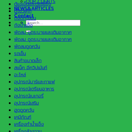
OUR CLIENTS
ตู้แช่เย็นและตู้แช่แข็ง
NEWS&ARTICLES
ตู้โชว์เค้ก
Contact
ถังดักไขมัน
Search
ถังน้ำแข็ง
for:
พัดลม ดูดระบายและเติมอากาศ
พัดลม ดูดระบายและเติมอากาศ
พัดลมดูดควัน
รถเข็น
สินค้าขนาดเล็ก
สแน็ค อีควิปเม้นท์
อะไหล่
อุปกรณ์บาร์และกาแฟ
อุปกรณ์เตรียมอาหาร
อุปกรณ์เบเกอรี่
อุปกรณ์เสริม
ฮูดดูดควัน
เคมีภัณฑ์
เครื่องทำน้ำแข็ง
เครื่องล้างจาน