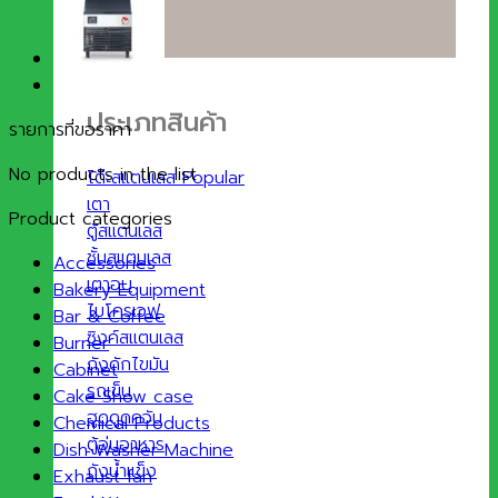
ประเภทสินค้า
รายการที่ขอราคา
No products in the list
โต๊ะสแตนเลส
เตา
Product categories
ตู้สแตนเลส
ชั้นสแตนเลส
Accessories
เตาอบ
Bakery Equipment
ไมโครเวฟ
Bar & Coffee
ซิงค์สแตนเลส
Burner
ถังดักไขมัน
Cabinet
รถเข็น
Cake Show case
ฮูดดูดควัน
Chemical Products
ตู้อุ่นอาหาร
Dish Washer Machine
ถังน้ำแข็ง
Exhaust fan