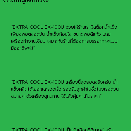
รีวิวจากผู้ใช้งานจริง
“EXTRA COOL EX-100U ช่วยให้ร้านเรามีสต็อกน้ำแข็ง
เพียงพอตลอดวัน น้ำแข็งก้อนใส ขนาดพอดีแก้ว แถม
เครื่องทำงานเงียบ เหมาะกับร้านที่ต้องการบรรยากาศแบบ
มืออาชีพค่ะ!”
“EXTRA COOL EX-100U เครื่องนี้สุดยอดจริงครับ น้ำ
แข็งผลิตได้เยอะและรวดเร็ว รองรับลูกค้าในชั่วโมงเร่งด่วน
สบายๆ ตัวเครื่องดูทนทาน ใช้แล้วคุ้มค่าเกินราคา”
“EXTRA COOL EX-100U เป็นตัวเลือกที่ดีมากสำหรับ