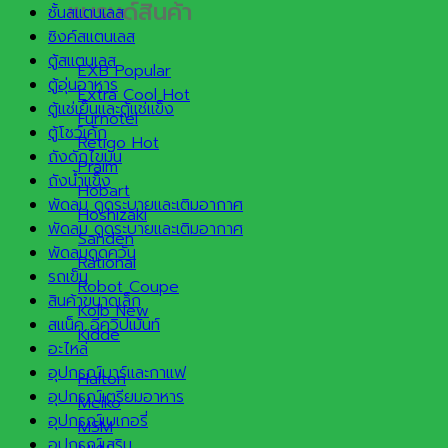
แบรนด์สินค้า
ชั้นสแตนเลส
ซิงค์สแตนเลส
ตู้สแตนเลส
EXB
ตู้อุ่นอาหาร
Extra Cool
ตู้แช่เย็นและตู้แช่แข็ง
Furnotel
ตู้โชว์เค้ก
Retigo
ถังดักไขมัน
Praim
ถังน้ำแข็ง
Hobart
พัดลม ดูดระบายและเติมอากาศ
Hoshizaki
พัดลม ดูดระบายและเติมอากาศ
Sanden
พัดลมดูดควัน
Rational
รถเข็น
Robot Coupe
สินค้าขนาดเล็ก
Kolb
สแน็ค อีควิปเม้นท์
Kidde
อะไหล่
อุปกรณ์บาร์และกาแฟ
Halton
อุปกรณ์เตรียมอาหาร
Meiko
อุปกรณ์เบเกอรี่
MSM
อุปกรณ์เสริม