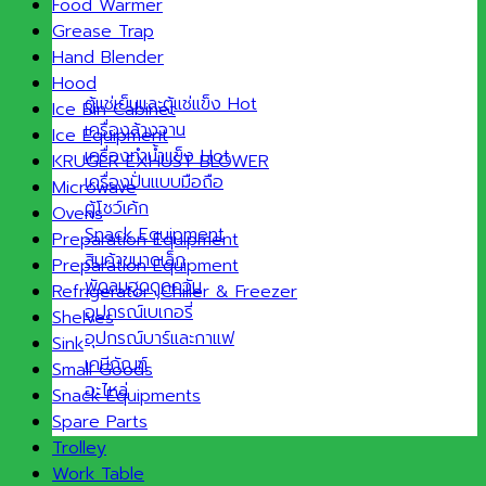
Food Warmer
Grease Trap
Hand Blender
Hood
ตู้แช่เย็นและตู้แช่แข็ง
Ice Bin Cabinet
เครื่องล้างจาน
Ice Equipment
เครื่องทำน้ำแข็ง
KRUGER EXHUST BLOWER
เครื่องปั่นแบบมือถือ
Microwave
ตู้โชว์เค้ก
Ovens
Snack Equipment
Preparation Equipment
สินค้าขนาดเล็ก
Preparation Equipment
พัดลมฮูดดูดควัน
Refrigerator ,Chiller & Freezer
อุปกรณ์เบเกอรี่
Shelves
อุปกรณ์บาร์และกาแฟ
Sink
เคมีภัณฑ์
Small Goods
อะไหล่
Snack Equipments
Spare Parts
Trolley
Work Table