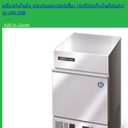
เครื่องทำน้ำแข็ง ชนิดก้อนพระจันทร์เสี้ยว (รุ่นที่มีถังเก็บน้ำแข็งในตัว)
รุ่น KM-55B
Add to Quote