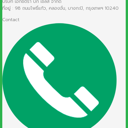
บริษัท เอ๊กซ์ตร้า บิ๊ก เซลส์ จำกัด
ที่อยู่ : 98 ถนนโพธิ์แก้ว, คลองจั่น, บางกะปิ, กรุงเทพฯ 10240
Contact