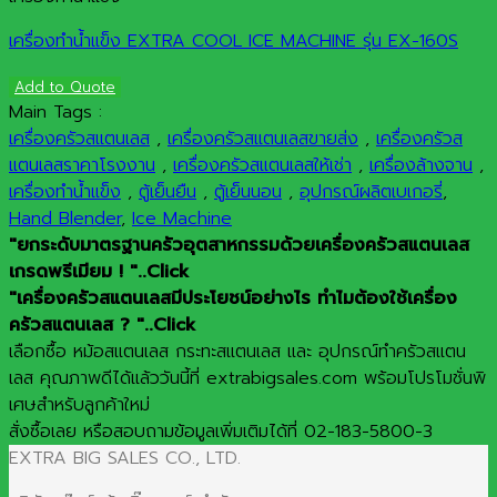
เครื่องทำน้ำแข็ง EXTRA COOL ICE MACHINE รุ่น EX-160S
Add to Quote
Main Tags :
เครื่องครัวสแตนเลส
,
เครื่องครัวสแตนเลสขายส่ง
,
เครื่องครัวส
แตนเลสราคาโรงงาน
,
เครื่องครัวสแตนเลสให้เช่า
,
เครื่องล้างจาน
,
เครื่องทำน้ำแข็ง
,
ตู้เย็นยืน
,
ตู้เย็นนอน
,
อุปกรณ์ผลิตเบเกอรี่
,
Hand Blender
,
Ice Machine
"ยกระดับมาตรฐานครัวอุตสาหกรรมด้วยเครื่องครัวสแตนเลส
เกรดพรีเมียม ! "..Click
"เครื่องครัวสแตนเลสมีประโยชน์อย่างไร ทำไมต้องใช้เครื่อง
ครัวสแตนเลส ? "..Click
เลือกซื้อ หม้อสแตนเลส กระทะสแตนเลส และ อุปกรณ์ทำครัวสแตน
เลส คุณภาพดีได้แล้ววันนี้ที่ extrabigsales.com พร้อมโปรโมชั่นพิ
เศษสำหรับลูกค้าใหม่
สั่งซื้อเลย หรือสอบถามข้อมูลเพิ่มเติมได้ที่ 02-183-5800-3
EXTRA BIG SALES CO., LTD.