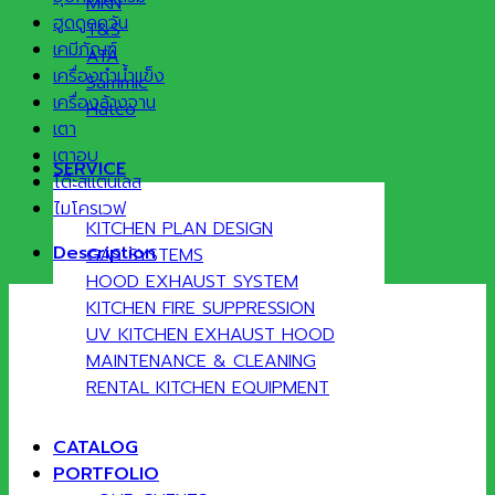
MKN
ฮูดดูดควัน
T&S
เคมีภัณฑ์
ATA
เครื่องทำน้ำแข็ง
Sammic
เครื่องล้างจาน
Hatco
เตา
เตาอบ
SERVICE
โต๊ะสแตนเลส
ไมโครเวฟ
KITCHEN PLAN DESIGN
Description
GAS SYSTEMS
HOOD EXHAUST SYSTEM
KITCHEN FIRE SUPPRESSION
UV KITCHEN EXHAUST HOOD
MAINTENANCE & CLEANING
RENTAL KITCHEN EQUIPMENT
CATALOG
PORTFOLIO