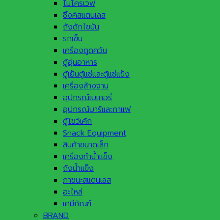
ไมโครเวฟ
ซิ้งค์สแตนเลส
ถังดักไขมัน
รถเข็น
เครื่องดูดควัน
ตู้อุ่นอาหาร
ตู้เย็นตู้แช่และตู้แช่แข็ง
เครื่องล้างจาน
อุปกรณ์เบเกอรี่
อุปกรณ์บาร์และกาแฟ
ตู้โชว์เค้ก
Snack Equipment
สินค้าขนาดเล็ก
เครื่องทำน้ำแข็ง
ถังน้ำแข็ง
ภาชนะสแตนเลส
อะไหล่
เคมีภัณฑ์
BRAND