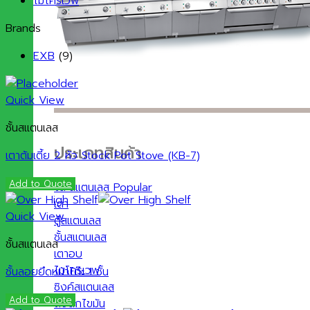
ไมโครเวฟ
Brands
EXB
(9)
Quick View
ชั้นสแตนเลส
ประเภทสินค้า
เตาต้มเตี้ย 2 หัว Stock Pot Stove (KB-7)
Add to Quote
โต๊ะสแตนเลส
เตา
Quick View
ตู้สแตนเลส
ชั้นสแตนเลส
ชั้นสแตนเลส
เตาอบ
ไมโครเวฟ
ชั้นลอยยึดหน้าโต๊ะ 1 ชั้น
ซิงค์สแตนเลส
Add to Quote
ถังดักไขมัน