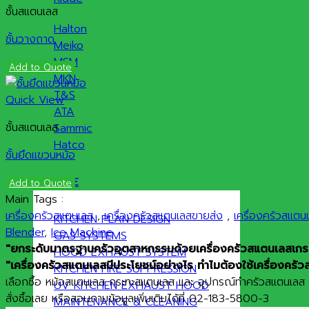
ชั้นสแตนเลส
Halton
ชั้นวางถาด
Meiko
MSM
Add to Quote
MKN
T&S
Quick View
ATA
ชั้นสแตนเลส
Sammic
Hatco
ชั้นยึดแขวนหม้อ
SERVICE
Add to Quote
Main Tags :
เครื่องครัวสแตนเลส
,
เครื่องครัวสแตนเลสขายส่ง
,
เครื่องครัวสแต
KITCHEN PLAN DESIGN
Blender
,
Ice Machine
GAS SYSTEMS
"ยกระดับมาตรฐานครัวอุตสาหกรรมด้วยเครื่องครัวสแตนเลสเกรดพ
HOOD EXHAUST SYSTEM
"เครื่องครัวสแตนเลสมีประโยชน์อย่างไร ทำไมต้องใช้เครื่องครัว
KITCHEN FIRE SUPPRESSION
เลือกซื้อ หม้อสแตนเลส กระทะสแตนเลส และ อุปกรณ์ทำครัวสแตนเลส คุ
UV KITCHEN EXHAUST HOOD
สั่งซื้อเลย หรือสอบถามข้อมูลเพิ่มเติมได้ที่ 02-183-5800-3
MAINTENANCE & CLEANING