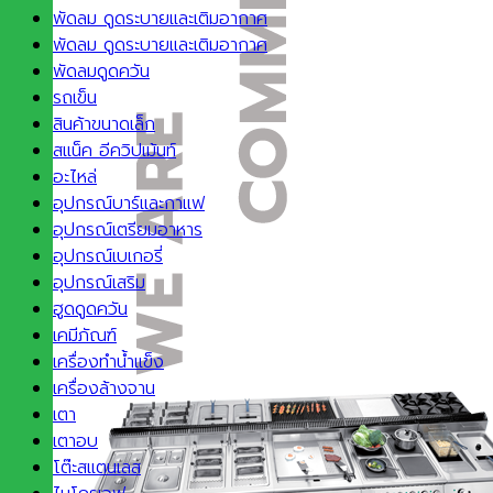
พัดลม ดูดระบายและเติมอากาศ
พัดลม ดูดระบายและเติมอากาศ
พัดลมดูดควัน
รถเข็น
สินค้าขนาดเล็ก
สแน็ค อีควิปเม้นท์
อะไหล่
อุปกรณ์บาร์และกาแฟ
อุปกรณ์เตรียมอาหาร
อุปกรณ์เบเกอรี่
อุปกรณ์เสริม
ฮูดดูดควัน
เคมีภัณฑ์
เครื่องทำน้ำแข็ง
เครื่องล้างจาน
เตา
เตาอบ
โต๊ะสแตนเลส