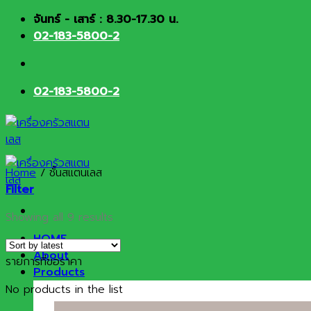
Skip
จันทร์ - เสาร์ : 8.30-17.30 น.
to
02-183-5800-2
content
02-183-5800-2
Home
/
ชั้นสแตนเลส
Filter
Sorted
Showing all 9 results
by
HOME
latest
About
รายการที่ขอราคา
Products
No products in the list