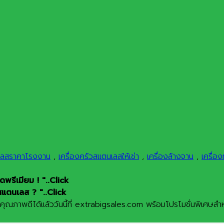
นเลสราคาโรงงาน
,
เครื่องครัวสแตนเลสให้เช่า
,
เครื่องล้างจาน
,
เครื่อง
รีเมียม ! "..Click
สแตนเลส ? "..Click
ณภาพดีได้แล้ววันนี้ที่ extrabigsales.com พร้อมโปรโมชั่นพิเศษสำหร