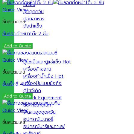
รถเข็น
Quick View
ฮูดดูดควัน
ตู้อุ่นอาหาร
ชั้นสแตนเลส
ถังน้ำแข็ง
ชั้นลอยยึดหน้าโต๊ะ 2 ชั้น
Add to Quote
Quick View
ตู้แช่เย็นและตู้แช่แข็ง
เครื่องล้างจาน
ชั้นสแตนเลส
เครื่องทำน้ำแข็ง
เครื่องปั่นแบบมือถือ
ชั้นแร็คซี่ 4 ชั้น
ตู้โชว์เค้ก
Add to Quote
Snack Equipment
สินค้าขนาดเล็ก
Quick View
พัดลมฮูดดูดควัน
อุปกรณ์เบเกอรี่
ชั้นสแตนเลส
อุปกรณ์บาร์และกาแฟ
เคมีภัณฑ์