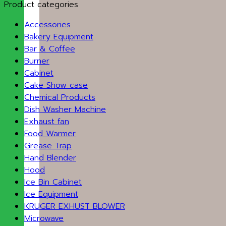
Product categories
Accessories
Bakery Equipment
Bar & Coffee
Burner
Cabinet
Cake Show case
Chemical Products
Dish Washer Machine
Exhaust fan
Food Warmer
Grease Trap
Hand Blender
Hood
Ice Bin Cabinet
Ice Equipment
KRUGER EXHUST BLOWER
Microwave