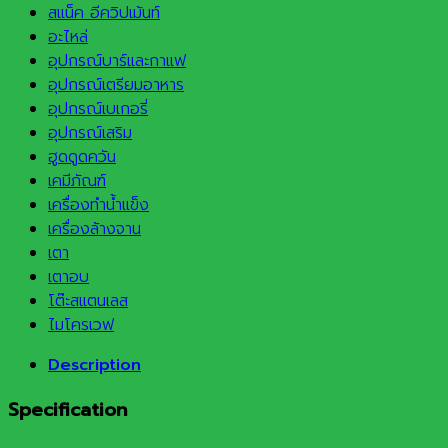
สแน็ค อีควิปเม้นท์
อะไหล่
อุปกรณ์บาร์และกาแฟ
อุปกรณ์เตรียมอาหาร
อุปกรณ์เบเกอรี่
อุปกรณ์เสริม
ฮูดดูดควัน
เคมีภัณฑ์
เครื่องทำน้ำแข็ง
เครื่องล้างจาน
เตา
เตาอบ
โต๊ะสแตนเลส
ไมโครเวฟ
Description
Specification