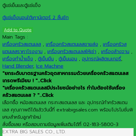
ตู้แช่เย็นและตู้แช่แข็ง
ตู้แช่แข็งนอนใต้เคาน์เตอร์ 2 ลิ้นชัก
Add to Quote
Main Tags :
เครื่องครัวสแตนเลส
,
เครื่องครัวสแตนเลสขายส่ง
,
เครื่องครัวส
แตนเลสราคาโรงงาน
,
เครื่องครัวสแตนเลสให้เช่า
,
เครื่องล้างจาน
,
เครื่องทำน้ำแข็ง
,
ตู้เย็นยืน
,
ตู้เย็นนอน
,
อุปกรณ์ผลิตเบเกอรี่
,
Hand Blender
,
Ice Machine
"ยกระดับมาตรฐานครัวอุตสาหกรรมด้วยเครื่องครัวสแตนเลส
เกรดพรีเมียม ! "..Click
"เครื่องครัวสแตนเลสมีประโยชน์อย่างไร ทำไมต้องใช้เครื่อง
ครัวสแตนเลส ? "..Click
เลือกซื้อ หม้อสแตนเลส กระทะสแตนเลส และ อุปกรณ์ทำครัวสแตน
เลส คุณภาพดีได้แล้ววันนี้ที่ extrabigsales.com พร้อมโปรโมชั่นพิ
เศษสำหรับลูกค้าใหม่
สั่งซื้อเลย หรือสอบถามข้อมูลเพิ่มเติมได้ที่ 02-183-5800-3
EXTRA BIG SALES CO., LTD.