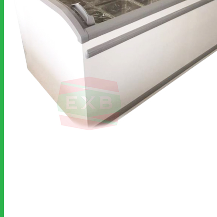
ตู้แช่เย็นและตู้แช่แข็ง
เครื่องล้างจาน
เครื่องทำน้ำแข็ง
เครื่องปั่นแบบมือถือ
ตู้โชว์เค้ก
Snack Equipment
สินค้าขนาดเล็ก
พัดลมฮูดดูดควัน
อุปกรณ์เบเกอรี่
อุปกรณ์บาร์และกาแฟ
เคมีภัณฑ์
อะไหล่