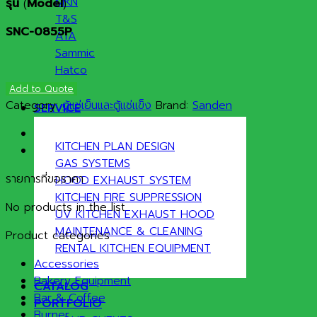
MKN
รุ่น
(
Model
)
T&S
SNC-0855P
ATA
Sammic
Hatco
Add to Quote
Category:
ตู้แช่เย็นและตู้แช่แข็ง
Brand:
Sanden
SERVICE
KITCHEN PLAN DESIGN
GAS SYSTEMS
รายการที่ขอราคา
HOOD EXHAUST SYSTEM
KITCHEN FIRE SUPPRESSION
No products in the list
UV KITCHEN EXHAUST HOOD
MAINTENANCE & CLEANING
Product categories
RENTAL KITCHEN EQUIPMENT
Accessories
Bakery Equipment
CATALOG
Bar & Coffee
PORTFOLIO
Burner