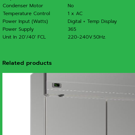
Condenser Motor
No
Temperature Control
1 x AC
Power Input (Watts)
Digital + Temp Display
Power Supply
365
Unit In 20’/40′ FCL
220-240V.50Hz.
Related products