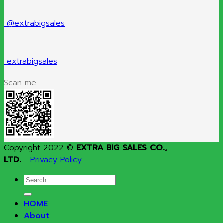
@extrabigsales
extrabigsales
Scan me
Copyright 2022 ©
EXTRA BIG SALES CO.,
LTD.
Privacy Policy
Search
for:
HOME
About