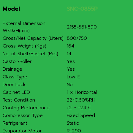
Model
SNC-0855P
External Dimension
2155×861×890
WxDxH(mm)
Gross/Net Capacity (Liters)
800/750
Gross Weight (Kgs)
164
No. of Shelf/Basket (Pcs)
14
Castor/Roller
Yes
Drainage
Yes
Glass Type
Low-E
Door Lock
No
Cabinet LED
1 x Horizontal
Test Condition
32°C,60%RH
Cooling Performance
+2 ~ -24℃
Compressor Type
Fixed Speed
Refrigerant
Static
Evaporator Motor
R-290