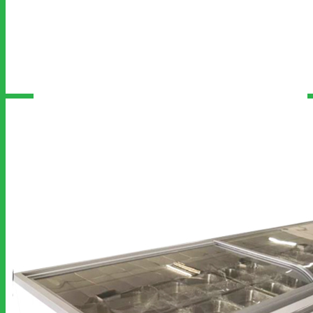
ประเภทสินค้า
โต๊ะสแตนเลส
เตา
ตู้สแตนเลส
ชั้นสแตนเลส
เตาอบ
ไมโครเวฟ
ซิงค์สแตนเลส
ถังดักไขมัน
รถเข็น
ฮูดดูดควัน
ตู้อุ่นอาหาร
ถังน้ำแข็ง