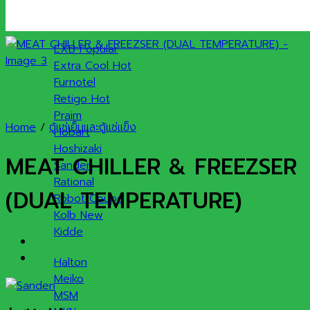
แบรนด์สินค้า
EXB
Extra Cool
Furnotel
Retigo
Praim
Home
/
ตู้แช่เย็นและตู้แช่แข็ง
Hobart
Hoshizaki
MEAT CHILLER & FREEZSER
Sanden
Rational
(DUAL TEMPERATURE)
Robot Coupe
Kolb
Kidde
Halton
Meiko
MSM