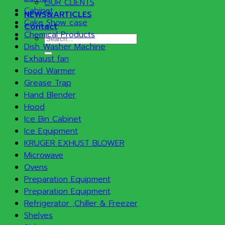
OUR CLIENTS
Cabinet
NEWS&ARTICLES
Cake Show case
Contact
Chemical Products
Search
Dish Washer Machine
for:
Exhaust fan
Food Warmer
Grease Trap
Hand Blender
Hood
Ice Bin Cabinet
Ice Equipment
KRUGER EXHUST BLOWER
Microwave
Ovens
Preparation Equipment
Preparation Equipment
Refrigerator ,Chiller & Freezer
Shelves