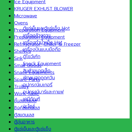
Ice Equipment
KRUGER EXHUST BLOWER
Microwave
Ovens
ตู้แช่เย็นและตู้แช่แข็ง
Preparation Equipment
เครื่องล้างจาน
Preparation Equipment
เครื่องทำน้ำแข็ง
Refrigerator ,Chiller & Freezer
เครื่องปั่นแบบมือถือ
Shelves
ตู้โชว์เค้ก
Sink
Snack Equipment
Small Goods
สินค้าขนาดเล็ก
Snack Equipments
พัดลมฮูดดูดควัน
Spare Parts
อุปกรณ์เบเกอรี่
Trolley
อุปกรณ์บาร์และกาแฟ
Work Table
เคมีภัณฑ์
ชั้นสแตนเลส
อะไหล่
ซิงค์สแตนเลส
ตู้สแตนเลส
ตู้อุ่นอาหาร
ตู้แช่เย็นและตู้แช่แข็ง