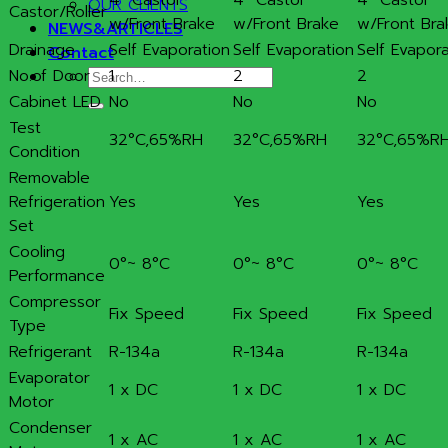
4″ Castor
4″ Castor
4″ Castor
OUR CLIENTS
Castor/Roller
w/Front Brake
w/Front Brake
w/Front Bra
NEWS&ARTICLES
Drainage
Self Evaporation
Self Evaporation
Self Evapora
Contact
No.of Door
1
2
2
Search
for:
Cabinet LED
No
No
No
Test
32°C,65%RH
32°C,65%RH
32°C,65%R
Condition
Removable
Refrigeration
Yes
Yes
Yes
Set
Cooling
0°~ 8°C
0°~ 8°C
0°~ 8°C
Performance
Compressor
Fix Speed
Fix Speed
Fix Speed
Type
Refrigerant
R-134a
R-134a
R-134a
Evaporator
1 x DC
1 x DC
1 x DC
Motor
Condenser
1 x AC
1 x AC
1 x AC