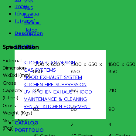
MKN
เตาอบ
T&S
โต๊ะสแตนเลส
ATA
ไมโครเวฟ
Sammic
Hatco
Description
Specification
SERVICE
External
KITCHEN PLAN DESIGN
1200 x 650 x
1500 x 650 x
1800 x 650
Dimension
GAS SYSTEMS
850
850
850
WxDxH(mm)
HOOD EXHAUST SYSTEM
Gross
KITCHEN FIRE SUPPRESSION
Capacity
105
160
210
UV KITCHEN EXHAUST HOOD
(Liters)
MAINTENANCE & CLEANING
Gross
RENTAL KITCHEN EQUIPMENT
82
86
90
Weight (Kgs)
No. of Shelf
CATALOG
2
2
4
(Pcs)
PORTFOLIO