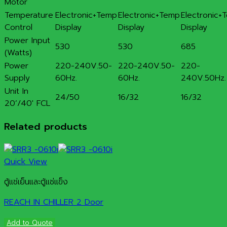
Motor
Temperature
Electronic+Temp
Electronic+Temp
Electronic+
Control
Display
Display
Display
Power Input
530
530
685
(Watts)
Power
220-240V.50-
220-240V.50-
220-
Supply
60Hz.
60Hz.
240V.50Hz.
Unit In
24/50
16/32
16/32
20’/40′ FCL
Related products
Quick View
ตู้แช่เย็นและตู้แช่แข็ง
REACH IN CHILLER 2 Door
Add to Quote