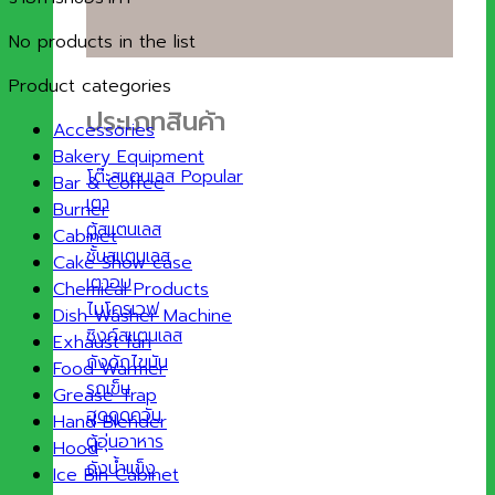
No products in the list
Product categories
ประเภทสินค้า
Accessories
Bakery Equipment
โต๊ะสแตนเลส
Bar & Coffee
เตา
Burner
ตู้สแตนเลส
Cabinet
ชั้นสแตนเลส
Cake Show case
เตาอบ
Chemical Products
ไมโครเวฟ
Dish Washer Machine
ซิงค์สแตนเลส
Exhaust fan
ถังดักไขมัน
Food Warmer
รถเข็น
Grease Trap
ฮูดดูดควัน
Hand Blender
ตู้อุ่นอาหาร
Hood
ถังน้ำแข็ง
Ice Bin Cabinet