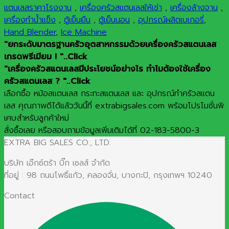
แตนเลสราคาโรงงาน
,
เครื่องครัวสแตนเลสให้เช่า
,
เครื่องล้างจาน
,
เครื่องทำน้ำแข็ง
,
ตู้เย็นยืน
,
ตู้เย็นนอน
,
อุปกรณ์ผลิตเบเกอรี่
,
Hand Blender
,
Ice Machine
"ยกระดับมาตรฐานครัวอุตสาหกรรมด้วยเครื่องครัวสแตนเลส
เกรดพรีเมียม ! "..Click
"เครื่องครัวสแตนเลสมีประโยชน์อย่างไร ทำไมต้องใช้เครื่อง
ครัวสแตนเลส ? "..Click
เลือกซื้อ หม้อสแตนเลส กระทะสแตนเลส และ อุปกรณ์ทำครัวสแตน
เลส คุณภาพดีได้แล้ววันนี้ที่ extrabigsales.com พร้อมโปรโมชั่นพิ
เศษสำหรับลูกค้าใหม่
สั่งซื้อเลย หรือสอบถามข้อมูลเพิ่มเติมได้ที่ 02-183-5800-3
EXTRA BIG SALES CO., LTD.
บริษัท เอ๊กซ์ตร้า บิ๊ก เซลส์ จำกัด
ที่อยู่ : 98 ถนนโพธิ์แก้ว, คลองจั่น, บางกะปิ, กรุงเทพฯ 10240
Contact