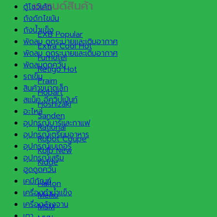
แบรนด์สินค้า
ตู้โชว์เค้ก
ถังดักไขมัน
ถังน้ำแข็ง
EXB
พัดลม ดูดระบายและเติมอากาศ
Extra Cool
พัดลม ดูดระบายและเติมอากาศ
Furnotel
พัดลมดูดควัน
Retigo
รถเข็น
Praim
สินค้าขนาดเล็ก
Hobart
สแน็ค อีควิปเม้นท์
Hoshizaki
อะไหล่
Sanden
อุปกรณ์บาร์และกาแฟ
Rational
อุปกรณ์เตรียมอาหาร
Robot Coupe
อุปกรณ์เบเกอรี่
Kolb
อุปกรณ์เสริม
Kidde
ฮูดดูดควัน
เคมีภัณฑ์
Halton
เครื่องทำน้ำแข็ง
Meiko
เครื่องล้างจาน
MSM
เตา