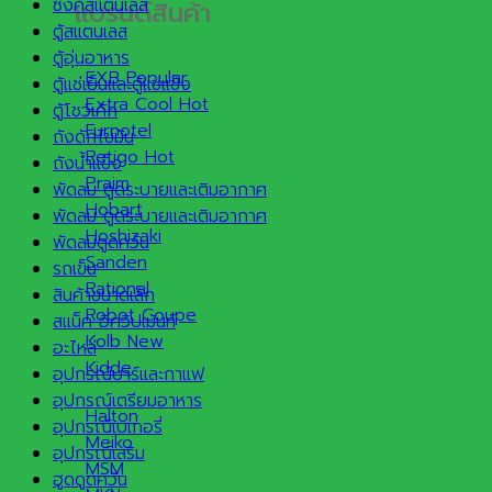
ซิงค์สแตนเลส
แบรนด์สินค้า
ตู้สแตนเลส
ตู้อุ่นอาหาร
EXB
ตู้แช่เย็นและตู้แช่แข็ง
Extra Cool
ตู้โชว์เค้ก
Furnotel
ถังดักไขมัน
Retigo
ถังน้ำแข็ง
Praim
พัดลม ดูดระบายและเติมอากาศ
Hobart
พัดลม ดูดระบายและเติมอากาศ
Hoshizaki
พัดลมดูดควัน
Sanden
รถเข็น
Rational
สินค้าขนาดเล็ก
Robot Coupe
สแน็ค อีควิปเม้นท์
Kolb
อะไหล่
Kidde
อุปกรณ์บาร์และกาแฟ
อุปกรณ์เตรียมอาหาร
Halton
อุปกรณ์เบเกอรี่
Meiko
อุปกรณ์เสริม
MSM
ฮูดดูดควัน