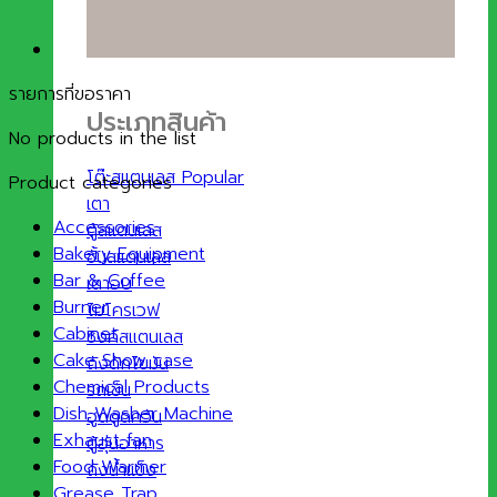
รายการที่ขอราคา
ประเภทสินค้า
No products in the list
โต๊ะสแตนเลส
Product categories
เตา
Accessories
ตู้สแตนเลส
Bakery Equipment
ชั้นสแตนเลส
Bar & Coffee
เตาอบ
Burner
ไมโครเวฟ
Cabinet
ซิงค์สแตนเลส
Cake Show case
ถังดักไขมัน
Chemical Products
รถเข็น
Dish Washer Machine
ฮูดดูดควัน
Exhaust fan
ตู้อุ่นอาหาร
Food Warmer
ถังน้ำแข็ง
Grease Trap