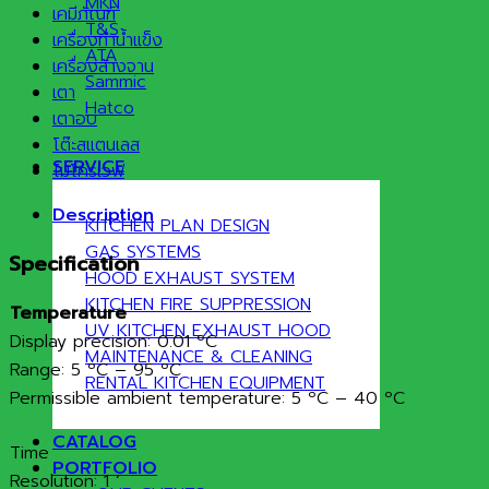
MKN
เคมีภัณฑ์
T&S
เครื่องทำน้ำแข็ง
ATA
เครื่องล้างจาน
Sammic
เตา
Hatco
เตาอบ
โต๊ะสแตนเลส
SERVICE
ไมโครเวฟ
Description
KITCHEN PLAN DESIGN
GAS SYSTEMS
Specification
HOOD EXHAUST SYSTEM
KITCHEN FIRE SUPPRESSION
Temperature
UV KITCHEN EXHAUST HOOD
Display precision: 0.01 ºC
MAINTENANCE & CLEANING
Range: 5 ºC – 95 ºC
RENTAL KITCHEN EQUIPMENT
Permissible ambient temperature: 5 ºC – 40 ºC
CATALOG
Time
PORTFOLIO
Resolution: 1 ‘