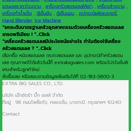
แตนเลสราคาโรงงาน
,
เครื่องครัวสแตนเลสให้เช่า
,
เครื่องล้างจาน
,
เครื่องทำน้ำแข็ง
,
ตู้เย็นยืน
,
ตู้เย็นนอน
,
อุปกรณ์ผลิตเบเกอรี่
,
Hand Blender
,
Ice Machine
"ยกระดับมาตรฐานครัวอุตสาหกรรมด้วยเครื่องครัวสแตนเลส
เกรดพรีเมียม ! "..Click
"เครื่องครัวสแตนเลสมีประโยชน์อย่างไร ทำไมต้องใช้เครื่อง
ครัวสแตนเลส ? "..Click
เลือกซื้อ หม้อสแตนเลส กระทะสแตนเลส และ อุปกรณ์ทำครัวสแตน
เลส คุณภาพดีได้แล้ววันนี้ที่ extrabigsales.com พร้อมโปรโมชั่นพิ
เศษสำหรับลูกค้าใหม่
สั่งซื้อเลย หรือสอบถามข้อมูลเพิ่มเติมได้ที่ 02-183-5800-3
EXTRA BIG SALES CO., LTD.
บริษัท เอ๊กซ์ตร้า บิ๊ก เซลส์ จำกัด
ที่อยู่ : 98 ถนนโพธิ์แก้ว, คลองจั่น, บางกะปิ, กรุงเทพฯ 10240
Contact