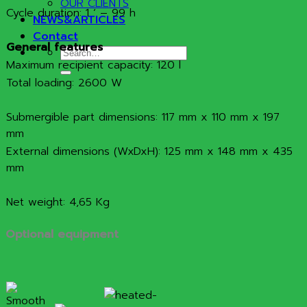
OUR CLIENTS
Cycle duration: 1 ‘ – 99 h
NEWS&ARTICLES
Contact
General features
Search
Maximum recipient capacity: 120 l
for:
Total loading: 2600 W
Submergible part dimensions: 117 mm x 110 mm x 197
mm
External dimensions (WxDxH): 125 mm x 148 mm x 435
mm
Net weight: 4,65 Kg
Optional equipment