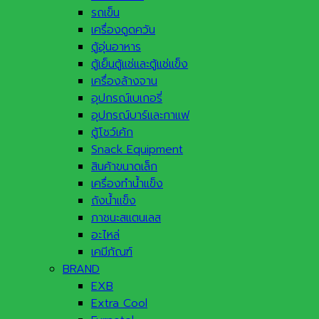
รถเข็น
เครื่องดูดควัน
ตู้อุ่นอาหาร
ตู้เย็นตู้แช่และตู้แช่แข็ง
เครื่องล้างจาน
อุปกรณ์เบเกอรี่
อุปกรณ์บาร์และกาแฟ
ตู้โชว์เค้ก
Snack Equipment
สินค้าขนาดเล็ก
เครื่องทำน้ำแข็ง
ถังน้ำแข็ง
ภาชนะสแตนเลส
อะไหล่
เคมีภัณฑ์
BRAND
EXB
Extra Cool