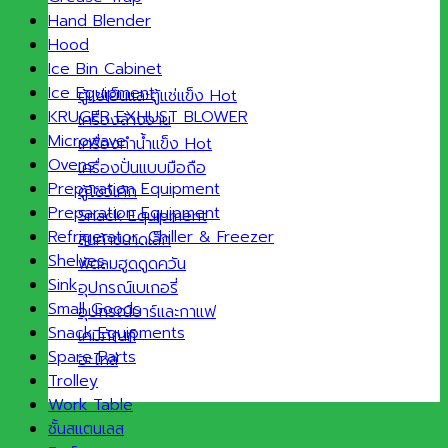
Hand Blender
Hood
Ice Bin Cabinet
Ice Equipment
ตู้แช่เย็นและตู้แช่แข็ง
KRUGER EXHUST BLOWER
เครื่องล้างจาน
Microwave
เครื่องทำน้ำแข็ง
Ovens
เครื่องปั่นแบบมือถือ
Preparation Equipment
ตู้โชว์เค้ก
Preparation Equipment
Snack Equipment
Refrigerator ,Chiller & Freezer
สินค้าขนาดเล็ก
Shelves
พัดลมฮูดดูดควัน
Sink
อุปกรณ์เบเกอรี่
Small Goods
อุปกรณ์บาร์และกาแฟ
Snack Equipments
เคมีภัณฑ์
Spare Parts
อะไหล่
Trolley
Work Table
ชั้นสแตนเลส