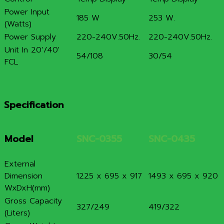
Power Input
185 W
253 W.
(Watts)
Power Supply
220-240V.50Hz.
220-240V.50Hz.
Unit In 20’/40′
54/108
30/54
FCL
Specification
Model
SNC-0355
SNC-0435
External
Dimension
1225 x 695 x 917
1493 x 695 x 920
WxDxH(mm)
Gross Capacity
327/249
419/322
(Liters)