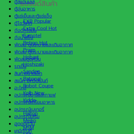
แบรนด์สินค้า
ตู้สแตนเลส
ตู้อุ่นอาหาร
ตู้แช่เย็นและตู้แช่แข็ง
EXB
ตู้โชว์เค้ก
Extra Cool
ถังดักไขมัน
Furnotel
ถังน้ำแข็ง
Retigo
พัดลม ดูดระบายและเติมอากาศ
Praim
พัดลม ดูดระบายและเติมอากาศ
Hobart
พัดลมดูดควัน
Hoshizaki
รถเข็น
Sanden
สินค้าขนาดเล็ก
Rational
สแน็ค อีควิปเม้นท์
Robot Coupe
อะไหล่
Kolb
อุปกรณ์บาร์และกาแฟ
Kidde
อุปกรณ์เตรียมอาหาร
อุปกรณ์เบเกอรี่
Halton
อุปกรณ์เสริม
Meiko
ฮูดดูดควัน
MSM
เคมีภัณฑ์