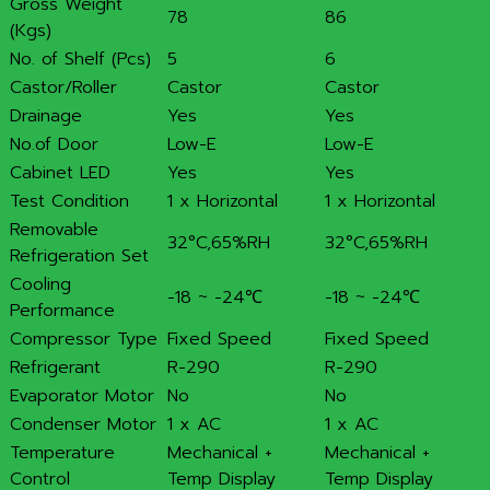
Gross Weight
78
86
(Kgs)
No. of Shelf (Pcs)
5
6
Castor/Roller
Castor
Castor
Drainage
Yes
Yes
No.of Door
Low-E
Low-E
Cabinet LED
Yes
Yes
Test Condition
1 x Horizontal
1 x Horizontal
Removable
32°C,65%RH
32°C,65%RH
Refrigeration Set
Cooling
-18 ~ -24℃
-18 ~ -24℃
Performance
Compressor Type
Fixed Speed
Fixed Speed
Refrigerant
R-290
R-290
Evaporator Motor
No
No
Condenser Motor
1 x AC
1 x AC
Temperature
Mechanical +
Mechanical +
Control
Temp Display
Temp Display