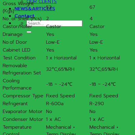
OUR CLIENTS
Gross Weight
53
67
NEWS&ARTICLES
(Kgs)
Contact
No. of Shelf (Pcs)
2
4
Search
Castor/Roller
Castor
Castor
for:
Drainage
Yes
Yes
No.of Door
Low-E
Low-E
Cabinet LED
Yes
Yes
Test Condition
1 x Horizontal
1 x Horizontal
Removable
32°C,65%RH
32°C,65%RH
Refrigeration Set
Cooling
-18 ~ -24℃
-18 ~ -24℃
Performance
Compressor Type
Fixed Speed
Fixed Speed
Refrigerant
R-600a
R-290
Evaporator Motor
No
No
Condenser Motor
1 x AC
1 x AC
Temperature
Mechanical +
Mechanical +
Control
Temp Display
Temp Display