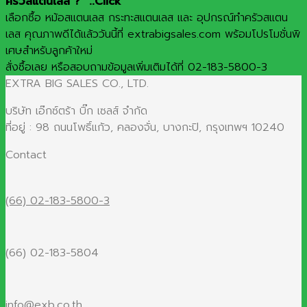
ครัวสแตนเลส ? "..Click
เลือกซื้อ หม้อสแตนเลส กระทะสแตนเลส และ อุปกรณ์ทำครัวสแตน
เลส คุณภาพดีได้แล้ววันนี้ที่ extrabigsales.com พร้อมโปรโมชั่นพิ
เศษสำหรับลูกค้าใหม่
สั่งซื้อเลย หรือสอบถามข้อมูลเพิ่มเติมได้ที่ 02-183-5800-3
EXTRA BIG SALES CO., LTD.
บริษัท เอ๊กซ์ตร้า บิ๊ก เซลส์ จำกัด
ที่อยู่ : 98 ถนนโพธิ์แก้ว, คลองจั่น, บางกะปิ, กรุงเทพฯ 10240
Contact
(66) 02-183-5800-3
(66) 02-183-5804
info@exb.co.th