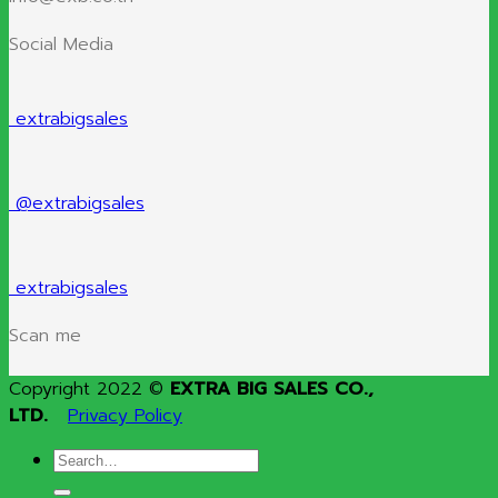
Social Media
extrabigsales
@extrabigsales
extrabigsales
Scan me
Copyright 2022 ©
EXTRA BIG SALES CO.,
LTD.
Privacy Policy
Search
for: