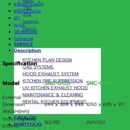
MKN
เครื่องทำน้ำแข็ง
T&S
เครื่องล้างจาน
ATA
เตา
Sammic
เตาอบ
Hatco
โต๊ะสแตนเลส
ไมโครเวฟ
SERVICE
Description
KITCHEN PLAN DESIGN
Specification
GAS SYSTEMS
HOOD EXHAUST SYSTEM
KITCHEN FIRE SUPPRESSION
Model
SNC-0155
SNC-0285
UV KITCHEN EXHAUST HOOD
MAINTENANCE & CLEANING
External
RENTAL KITCHEN EQUIPMENT
Dimension
694 x 584 x 848
1050 x 695 x 917
WxDxH(mm)
CATALOG
Gross Capacity
152/110
267/202
PORTFOLIO
(Liters)