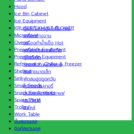
Hood
Ice Bin Cabinet
Ice Equipment
KRUGER EXHUST BLOWER
ตู้แช่เย็นและตู้แช่แข็ง
Microwave
เครื่องล้างจาน
Ovens
เครื่องทำน้ำแข็ง
Preparation Equipment
เครื่องปั่นแบบมือถือ
Preparation Equipment
ตู้โชว์เค้ก
Refrigerator ,Chiller & Freezer
Snack Equipment
Shelves
สินค้าขนาดเล็ก
Sink
พัดลมฮูดดูดควัน
Small Goods
อุปกรณ์เบเกอรี่
Snack Equipments
อุปกรณ์บาร์และกาแฟ
Spare Parts
เคมีภัณฑ์
Trolley
อะไหล่
Work Table
ชั้นสแตนเลส
ซิงค์สแตนเลส