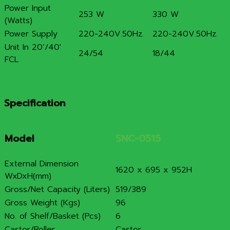
Power Input
253 W
330 W
(Watts)
Power Supply
220-240V.50Hz.
220-240V.50Hz.
Unit In 20’/40′
24/54
18/44
FCL
Specification
Model
SNC-0515
External Dimension
1620 x 695 x 952H
WxDxH(mm)
Gross/Net Capacity (Liters)
519/389
Gross Weight (Kgs)
96
No. of Shelf/Basket (Pcs)
6
Castor/Roller
Castor