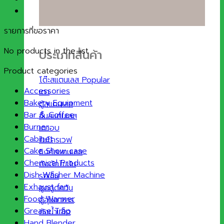
รายการที่ขอราคา
No products in the list
ประเภทสินค้า
Product categories
โต๊ะสแตนเลส
Accessories
เตา
Bakery Equipment
ตู้สแตนเลส
Bar & Coffee
ชั้นสแตนเลส
Burner
เตาอบ
Cabinet
ไมโครเวฟ
Cake Show case
ซิงค์สแตนเลส
Chemical Products
ถังดักไขมัน
Dish Washer Machine
รถเข็น
Exhaust fan
ฮูดดูดควัน
Food Warmer
ตู้อุ่นอาหาร
Grease Trap
ถังน้ำแข็ง
Hand Blender