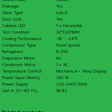
Drainage
Yes
Glass Type
Low-E
Door Lock
Yes
Cabinet LED
1 x Horizontal
Test Condition
32°C,65%RH
Cooling Performance
-18 ~ -24℃
Compressor Type
Fixed Speed
Refrigerant
R-290
Evaporator Motor
No
Condenser Motor
1 x AC
Temperature Control
Mechanical + Temp Display
Power Input (Watts)
330 W
Power Supply
220-240V.50Hz.
Unit In 20’/40′ FCL
18/42