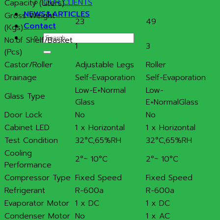
OUR CLIENTS
Capacity (Liters)
NEWS&ARTICLES
Gross Weight
23
49
Contact
(Kgs)
Search
No.of Shelf/Basket
1
3
for:
(Pcs)
Castor/Roller
Adjustable Legs
Roller
Drainage
Self-Evaporation
Self-Evaporation
Low-E+Normal
Low-
Glass Type
Glass
E+NormalGlass
Door Lock
No
No
Cabinet LED
1 x Horizontal
1 x Horizontal
Test Condition
32°C,65%RH
32°C,65%RH
Cooling
2°~ 10°C
2°~ 10°C
Performance
Compressor Type
Fixed Speed
Fixed Speed
Refrigerant
R-600a
R-600a
Evaporator Motor
1 x DC
1 x DC
Condenser Motor
No
1 x AC