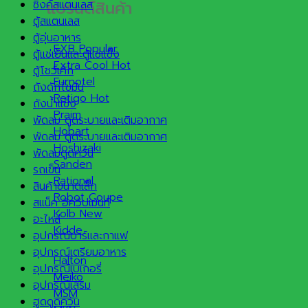
แบรนด์สินค้า
ซิงค์สแตนเลส
ตู้สแตนเลส
ตู้อุ่นอาหาร
EXB
ตู้แช่เย็นและตู้แช่แข็ง
Extra Cool
ตู้โชว์เค้ก
Furnotel
ถังดักไขมัน
Retigo
ถังน้ำแข็ง
Praim
พัดลม ดูดระบายและเติมอากาศ
Hobart
พัดลม ดูดระบายและเติมอากาศ
Hoshizaki
พัดลมดูดควัน
Sanden
รถเข็น
Rational
สินค้าขนาดเล็ก
Robot Coupe
สแน็ค อีควิปเม้นท์
Kolb
อะไหล่
Kidde
อุปกรณ์บาร์และกาแฟ
อุปกรณ์เตรียมอาหาร
Halton
อุปกรณ์เบเกอรี่
Meiko
อุปกรณ์เสริม
MSM
ฮูดดูดควัน