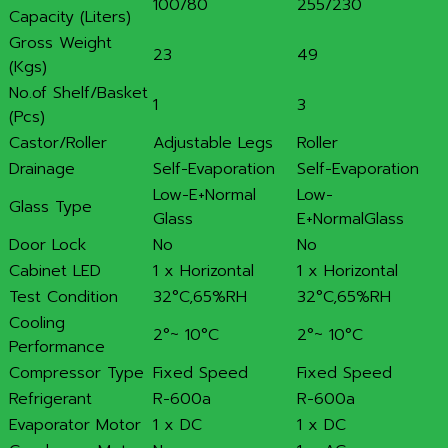
100/80
255/230
Capacity (Liters)
Gross Weight
23
49
(Kgs)
No.of Shelf/Basket
1
3
(Pcs)
Castor/Roller
Adjustable Legs
Roller
Drainage
Self-Evaporation
Self-Evaporation
Low-E+Normal
Low-
Glass Type
Glass
E+NormalGlass
Door Lock
No
No
Cabinet LED
1 x Horizontal
1 x Horizontal
Test Condition
32°C,65%RH
32°C,65%RH
Cooling
2°~ 10°C
2°~ 10°C
Performance
Compressor Type
Fixed Speed
Fixed Speed
Refrigerant
R-600a
R-600a
Evaporator Motor
1 x DC
1 x DC