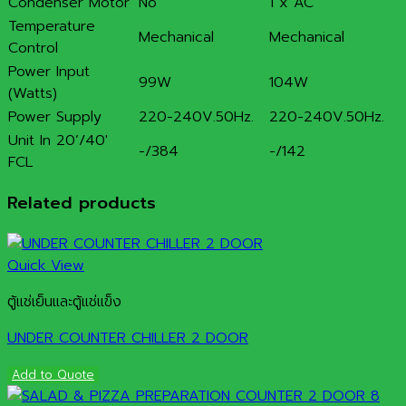
Condenser Motor
No
1 x AC
Temperature
Mechanical
Mechanical
Control
Power Input
99W
104W
(Watts)
Power Supply
220-240V.50Hz.
220-240V.50Hz.
Unit In 20’/40′
-/384
-/142
FCL
Related products
Quick View
ตู้แช่เย็นและตู้แช่แข็ง
UNDER COUNTER CHILLER 2 DOOR
Add to Quote