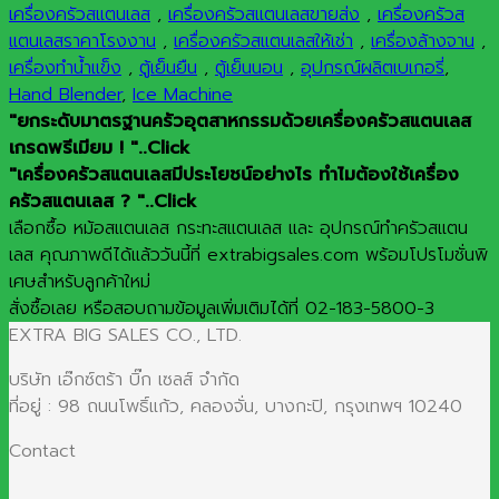
เครื่องครัวสแตนเลส
,
เครื่องครัวสแตนเลสขายส่ง
,
เครื่องครัวส
แตนเลสราคาโรงงาน
,
เครื่องครัวสแตนเลสให้เช่า
,
เครื่องล้างจาน
,
เครื่องทำน้ำแข็ง
,
ตู้เย็นยืน
,
ตู้เย็นนอน
,
อุปกรณ์ผลิตเบเกอรี่
,
Hand Blender
,
Ice Machine
"ยกระดับมาตรฐานครัวอุตสาหกรรมด้วยเครื่องครัวสแตนเลส
เกรดพรีเมียม ! "..Click
"เครื่องครัวสแตนเลสมีประโยชน์อย่างไร ทำไมต้องใช้เครื่อง
ครัวสแตนเลส ? "..Click
เลือกซื้อ หม้อสแตนเลส กระทะสแตนเลส และ อุปกรณ์ทำครัวสแตน
เลส คุณภาพดีได้แล้ววันนี้ที่ extrabigsales.com พร้อมโปรโมชั่นพิ
เศษสำหรับลูกค้าใหม่
สั่งซื้อเลย หรือสอบถามข้อมูลเพิ่มเติมได้ที่ 02-183-5800-3
EXTRA BIG SALES CO., LTD.
บริษัท เอ๊กซ์ตร้า บิ๊ก เซลส์ จำกัด
ที่อยู่ : 98 ถนนโพธิ์แก้ว, คลองจั่น, บางกะปิ, กรุงเทพฯ 10240
Contact