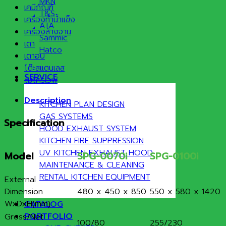
MKN
เคมีภัณฑ์
T&S
เครื่องทำน้ำแข็ง
ATA
เครื่องล้างจาน
Sammic
เตา
Hatco
เตาอบ
โต๊ะสแตนเลส
SERVICE
ไมโครเวฟ
Description
KITCHEN PLAN DESIGN
GAS SYSTEMS
Specification
HOOD EXHAUST SYSTEM
KITCHEN FIRE SUPPRESSION
UV KITCHEN EXHAUST HOOD
Model
SPG-0070i
SPG-0100i
MAINTENANCE & CLEANING
RENTAL KITCHEN EQUIPMENT
External
Dimension
480 x 450 x 850
550 x 580 x 1420
WxDxH(mm)
CATALOG
PORTFOLIO
Gross/Net
100/80
255/230