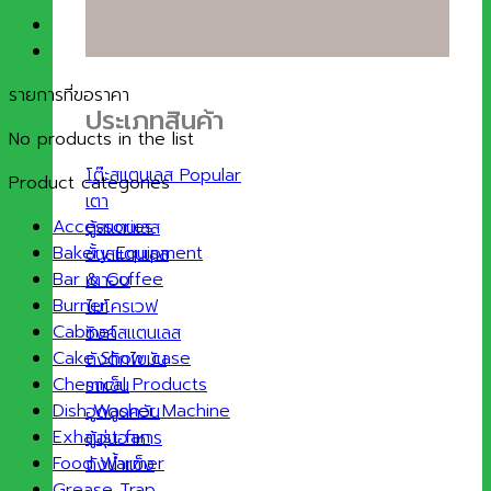
รายการที่ขอราคา
ประเภทสินค้า
No products in the list
โต๊ะสแตนเลส
Product categories
เตา
Accessories
ตู้สแตนเลส
Bakery Equipment
ชั้นสแตนเลส
Bar & Coffee
เตาอบ
Burner
ไมโครเวฟ
Cabinet
ซิงค์สแตนเลส
Cake Show case
ถังดักไขมัน
Chemical Products
รถเข็น
Dish Washer Machine
ฮูดดูดควัน
Exhaust fan
ตู้อุ่นอาหาร
Food Warmer
ถังน้ำแข็ง
Grease Trap