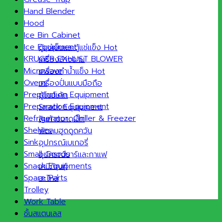
Hand Blender
Hood
Ice Bin Cabinet
Ice Equipment
ตู้แช่เย็นและตู้แช่แข็ง
KRUGER EXHUST BLOWER
เครื่องล้างจาน
Microwave
เครื่องทำน้ำแข็ง
Ovens
เครื่องปั่นแบบมือถือ
Preparation Equipment
ตู้โชว์เค้ก
Preparation Equipment
Snack Equipment
Refrigerator ,Chiller & Freezer
สินค้าขนาดเล็ก
Shelves
พัดลมฮูดดูดควัน
Sink
อุปกรณ์เบเกอรี่
Small Goods
อุปกรณ์บาร์และกาแฟ
Snack Equipments
เคมีภัณฑ์
Spare Parts
อะไหล่
Trolley
Work Table
ชั้นสแตนเลส