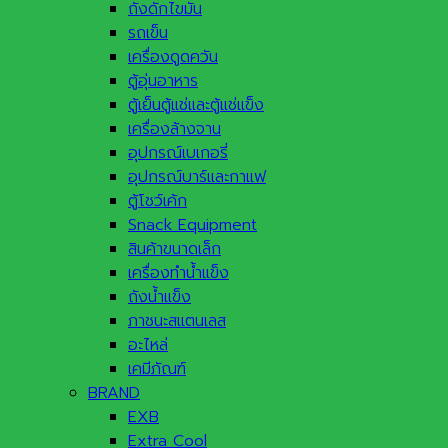
ถังดักไขมัน
รถเข็น
เครื่องดูดควัน
ตู้อุ่นอาหาร
ตู้เย็นตู้แช่และตู้แช่แข็ง
เครื่องล้างจาน
อุปกรณ์เบเกอรี่
อุปกรณ์บาร์และกาแฟ
ตู้โชว์เค้ก
Snack Equipment
สินค้าขนาดเล็ก
เครื่องทำน้ำแข็ง
ถังน้ำแข็ง
ภาชนะสแตนเลส
อะไหล่
เคมีภัณฑ์
BRAND
EXB
Extra Cool