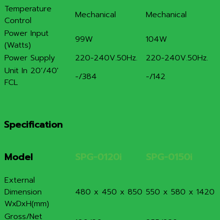
Temperature
Mechanical
Mechanical
Control
Power Input
99W
104W
(Watts)
Power Supply
220-240V.50Hz.
220-240V.50Hz.
Unit In 20’/40′
-/384
-/142
FCL
Specification
Model
SPG-0120i
SPG-0150i
External
Dimension
480 x 450 x 850
550 x 580 x 1420
WxDxH(mm)
Gross/Net