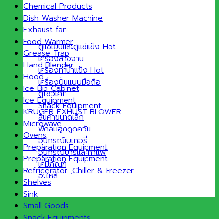
Chemical Products
Dish Washer Machine
Exhaust fan
Food Warmer
ตู้แช่เย็นและตู้แช่แข็ง
Grease Trap
เครื่องล้างจาน
Hand Blender
เครื่องทำน้ำแข็ง
Hood
เครื่องปั่นแบบมือถือ
Ice Bin Cabinet
ตู้โชว์เค้ก
Ice Equipment
Snack Equipment
KRUGER EXHUST BLOWER
สินค้าขนาดเล็ก
Microwave
พัดลมฮูดดูดควัน
Ovens
อุปกรณ์เบเกอรี่
Preparation Equipment
อุปกรณ์บาร์และกาแฟ
Preparation Equipment
เคมีภัณฑ์
Refrigerator ,Chiller & Freezer
อะไหล่
Shelves
Sink
Small Goods
Snack Equipments