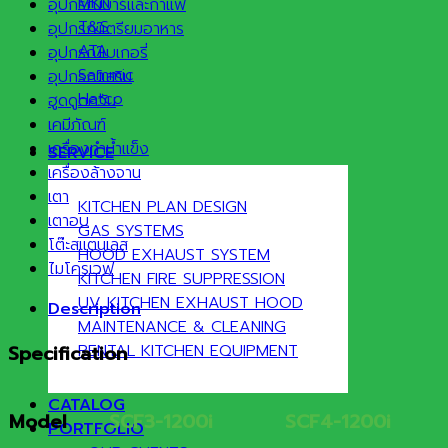
MKN
อุปกรณ์บาร์และกาแฟ
T&S
อุปกรณ์เตรียมอาหาร
ATA
อุปกรณ์เบเกอรี่
Sammic
อุปกรณ์เสริม
Hatco
ฮูดดูดควัน
เคมีภัณฑ์
เครื่องทำน้ำแข็ง
SERVICE
เครื่องล้างจาน
เตา
KITCHEN PLAN DESIGN
เตาอบ
GAS SYSTEMS
โต๊ะสแตนเลส
HOOD EXHAUST SYSTEM
ไมโครเวฟ
KITCHEN FIRE SUPPRESSION
UV KITCHEN EXHAUST HOOD
Description
MAINTENANCE & CLEANING
RENTAL KITCHEN EQUIPMENT
Specification
CATALOG
Model
SCF3-1200i
SCF4-1200i
PORTFOLIO