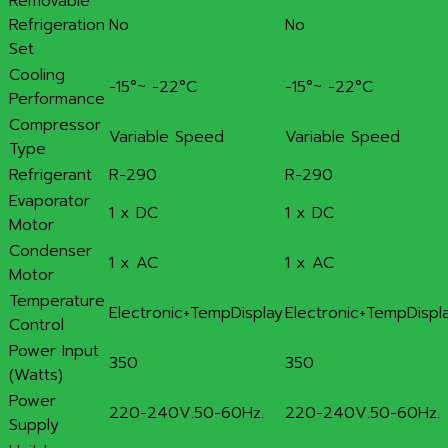
Removable
Refrigeration
No
No
Set
Cooling
-15°~ -22°C
-15°~ -22°C
Performance
Compressor
Variable Speed
Variable Speed
Type
Refrigerant
R-290
R-290
Evaporator
1 x DC
1 x DC
Motor
Condenser
1 x AC
1 x AC
Motor
Temperature
Electronic+TempDisplay
Electronic+TempDispl
Control
Power Input
350
350
(Watts)
Power
220-240V.50-60Hz.
220-240V.50-60Hz.
Supply