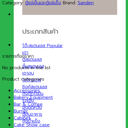
Category:
ตู้แช่เย็นและตู้แช่แข็ง
Brand:
Sanden
ประเภทสินค้า
โต๊ะสแตนเลส
เตา
รายการที่ขอราคา
ตู้สแตนเลส
ชั้นสแตนเลส
No products in the list
เตาอบ
Product categories
ไมโครเวฟ
ซิงค์สแตนเลส
Accessories
ถังดักไขมัน
Bakery Equipment
รถเข็น
Bar & Coffee
ฮูดดูดควัน
Burner
ตู้อุ่นอาหาร
Cabinet
ถังน้ำแข็ง
Cake Show case