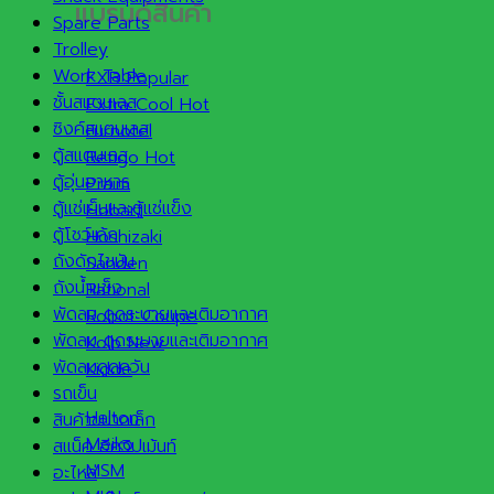
แบรนด์สินค้า
Spare Parts
Trolley
Work Table
EXB
ชั้นสแตนเลส
Extra Cool
ซิงค์สแตนเลส
Furnotel
ตู้สแตนเลส
Retigo
ตู้อุ่นอาหาร
Praim
ตู้แช่เย็นและตู้แช่แข็ง
Hobart
ตู้โชว์เค้ก
Hoshizaki
ถังดักไขมัน
Sanden
ถังน้ำแข็ง
Rational
พัดลม ดูดระบายและเติมอากาศ
Robot Coupe
พัดลม ดูดระบายและเติมอากาศ
Kolb
พัดลมดูดควัน
Kidde
รถเข็น
Halton
สินค้าขนาดเล็ก
Meiko
สแน็ค อีควิปเม้นท์
MSM
อะไหล่