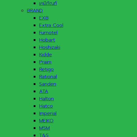
เคมีภัณฑ์
BRAND
EXB
Extra Cool
Furnotel
Hobart
Hoshizaki
Kidde
Praim
Retigo
Rational
Sanden
ATA
Halton
Hatco
Imperial
MEIKO
MSM
T&S