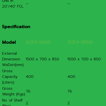
Unit In
–
–
20’/40′ FCL
Specification
Model
SCF3-1500i
SCF4-1500i
External
Dimension
1500 x 700 x 850
1500 x 700 x 850
WxDxH(mm)
Gross
Capacity
400
400
(Liters)
Gross
76
76
Weight (Kgs)
No. of Shelf
2
2
(Pcs)