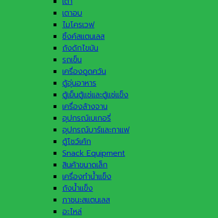
เตา
เตาอบ
ไมโครเวฟ
ซิ้งค์สแตนเลส
ถังดักไขมัน
รถเข็น
เครื่องดูดควัน
ตู้อุ่นอาหาร
ตู้เย็นตู้แช่และตู้แช่แข็ง
เครื่องล้างจาน
อุปกรณ์เบเกอรี่
อุปกรณ์บาร์และกาแฟ
ตู้โชว์เค้ก
Snack Equipment
สินค้าขนาดเล็ก
เครื่องทำน้ำแข็ง
ถังน้ำแข็ง
ภาชนะสแตนเลส
อะไหล่