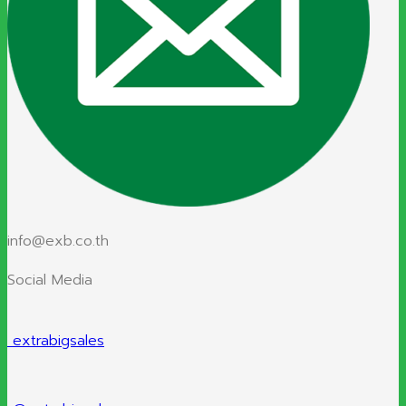
info@exb.co.th
Social Media
extrabigsales