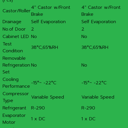
4″ Castor w/Front
4″ Castor w/Front
Castor/Roller
Brake
Brake
Drainage
Self Evaporation
Self Evaporation
No.of Door
2
2
Cabinet LED
No
No
Test
38°C,65%RH
38°C,65%RH
Condition
Removable
Refrigeration
No
No
Set
Cooling
-15°~ -22°C
-15°~ -22°C
Performance
Compressor
Variable Speed
Variable Speed
Type
Refrigerant
R-290
R-290
Evaporator
1 x DC
1 x DC
Motor