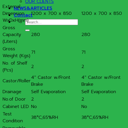
OUR CLIENTS
External
NEWS&ARTICLES
Dimension
1200 x 700 x 850
1200 x 700 x 850
Contact
WxDxH(mm)
Search
Gross
for:
Capacity
280
280
(Liters)
Gross
71
71
Weight (Kgs)
No. of Shelf
2
2
(Pcs)
4″ Castor w/Front
4″ Castor w/Front
Castor/Roller
Brake
Brake
Drainage
Self Evaporation
Self Evaporation
No.of Door
2
2
Cabinet LED
No
No
Test
38°C,65%RH
38°C,65%RH
Condition