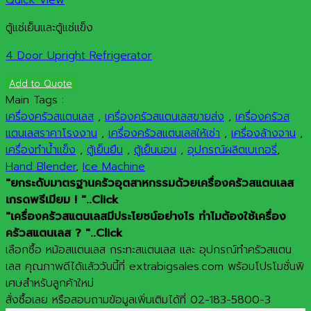
Quick View
ตู้แช่เย็นและตู้แช่แข็ง
4 Door Upright Refrigerator
Add to Quote
Main Tags :
เครื่องครัวสแตนเลส
,
เครื่องครัวสแตนเลสขายส่ง
,
เครื่องครัวส
แตนเลสราคาโรงงาน
,
เครื่องครัวสแตนเลสให้เช่า
,
เครื่องล้างจาน
,
เครื่องทำน้ำแข็ง
,
ตู้เย็นยืน
,
ตู้เย็นนอน
,
อุปกรณ์ผลิตเบเกอรี่
,
Hand Blender
,
Ice Machine
"ยกระดับมาตรฐานครัวอุตสาหกรรมด้วยเครื่องครัวสแตนเลส
เกรดพรีเมียม ! "..Click
"เครื่องครัวสแตนเลสมีประโยชน์อย่างไร ทำไมต้องใช้เครื่อง
ครัวสแตนเลส ? "..Click
เลือกซื้อ หม้อสแตนเลส กระทะสแตนเลส และ อุปกรณ์ทำครัวสแตน
เลส คุณภาพดีได้แล้ววันนี้ที่ extrabigsales.com พร้อมโปรโมชั่นพิ
เศษสำหรับลูกค้าใหม่
สั่งซื้อเลย หรือสอบถามข้อมูลเพิ่มเติมได้ที่ 02-183-5800-3