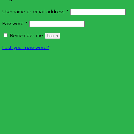
Required
Username or email address
*
Required
Password
*
Remember me
Log in
Lost your password?