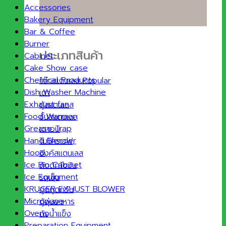
Accessories
Bakery Equipment
Bar & Coffee
Burner
ประเภทสินค้า
Cabinet
Cake Show case
Chemical Products
โต๊ะสแตนเลส
Dish Washer Machine
เตา
Exhaust fan
ตู้สแตนเลส
Food Warmer
ชั้นสแตนเลส
Grease Trap
เตาอบ
Hand Blender
ไมโครเวฟ
Hood
ซิงค์สแตนเลส
Ice Bin Cabinet
ถังดักไขมัน
Ice Equipment
รถเข็น
KRUGER EXHUST BLOWER
ฮูดดูดควัน
Microwave
ตู้อุ่นอาหาร
Ovens
ถังน้ำแข็ง
Preparation Equipment