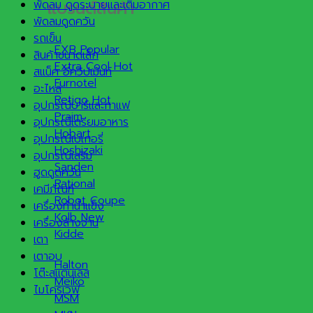
แบรนด์สินค้า
พัดลม ดูดระบายและเติมอากาศ
พัดลมดูดควัน
รถเข็น
EXB
สินค้าขนาดเล็ก
Extra Cool
สแน็ค อีควิปเม้นท์
Furnotel
อะไหล่
Retigo
อุปกรณ์บาร์และกาแฟ
Praim
อุปกรณ์เตรียมอาหาร
Hobart
อุปกรณ์เบเกอรี่
Hoshizaki
อุปกรณ์เสริม
Sanden
ฮูดดูดควัน
Rational
เคมีภัณฑ์
Robot Coupe
เครื่องทำน้ำแข็ง
Kolb
เครื่องล้างจาน
Kidde
เตา
เตาอบ
Halton
โต๊ะสแตนเลส
Meiko
ไมโครเวฟ
MSM