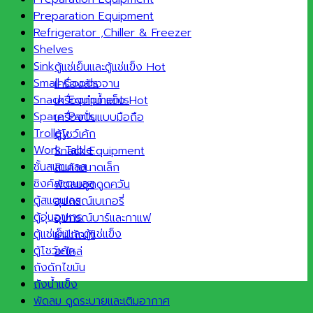
Preparation Equipment
Refrigerator ,Chiller & Freezer
Shelves
Sink
ตู้แช่เย็นและตู้แช่แข็ง
Small Goods
เครื่องล้างจาน
Snack Equipments
เครื่องทำน้ำแข็ง
Spare Parts
เครื่องปั่นแบบมือถือ
Trolley
ตู้โชว์เค้ก
Work Table
Snack Equipment
ชั้นสแตนเลส
สินค้าขนาดเล็ก
ซิงค์สแตนเลส
พัดลมฮูดดูดควัน
ตู้สแตนเลส
อุปกรณ์เบเกอรี่
ตู้อุ่นอาหาร
อุปกรณ์บาร์และกาแฟ
ตู้แช่เย็นและตู้แช่แข็ง
เคมีภัณฑ์
ตู้โชว์เค้ก
อะไหล่
ถังดักไขมัน
ถังน้ำแข็ง
พัดลม ดูดระบายและเติมอากาศ