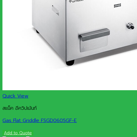
Quick View
สแน็ค อีควิปเม้นท์
Gas Flat Griddle FSGD0605GF-E
Add to Quote