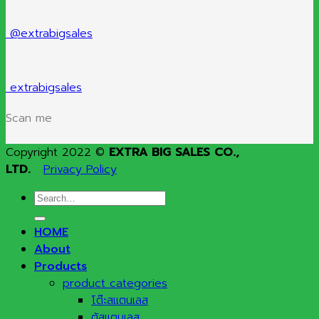
@extrabigsales
extrabigsales
Scan me
Copyright 2022 ©
EXTRA BIG SALES CO.,
LTD.
Privacy Policy
Search
for:
HOME
About
Products
product categories
โต๊ะสแตนเลส
ตู้สแตนเลส