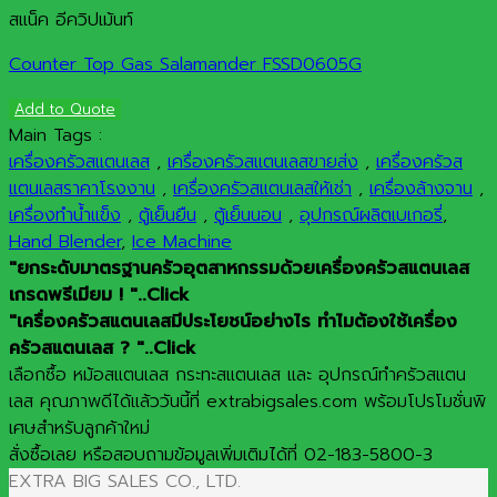
สแน็ค อีควิปเม้นท์
Counter Top Gas Salamander FSSD0605G
Add to Quote
Main Tags :
เครื่องครัวสแตนเลส
,
เครื่องครัวสแตนเลสขายส่ง
,
เครื่องครัวส
แตนเลสราคาโรงงาน
,
เครื่องครัวสแตนเลสให้เช่า
,
เครื่องล้างจาน
,
เครื่องทำน้ำแข็ง
,
ตู้เย็นยืน
,
ตู้เย็นนอน
,
อุปกรณ์ผลิตเบเกอรี่
,
Hand Blender
,
Ice Machine
"ยกระดับมาตรฐานครัวอุตสาหกรรมด้วยเครื่องครัวสแตนเลส
เกรดพรีเมียม ! "..Click
"เครื่องครัวสแตนเลสมีประโยชน์อย่างไร ทำไมต้องใช้เครื่อง
ครัวสแตนเลส ? "..Click
เลือกซื้อ หม้อสแตนเลส กระทะสแตนเลส และ อุปกรณ์ทำครัวสแตน
เลส คุณภาพดีได้แล้ววันนี้ที่ extrabigsales.com พร้อมโปรโมชั่นพิ
เศษสำหรับลูกค้าใหม่
สั่งซื้อเลย หรือสอบถามข้อมูลเพิ่มเติมได้ที่ 02-183-5800-3
EXTRA BIG SALES CO., LTD.