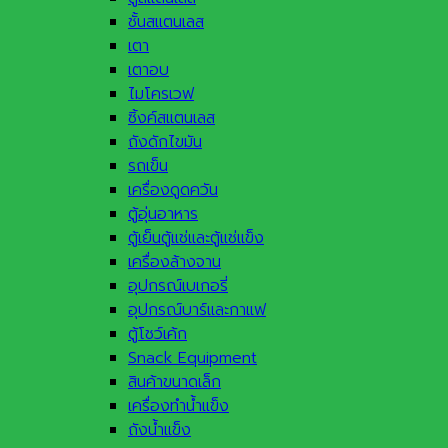
ชั้นสแตนเลส
เตา
เตาอบ
ไมโครเวฟ
ซิ้งค์สแตนเลส
ถังดักไขมัน
รถเข็น
เครื่องดูดควัน
ตู้อุ่นอาหาร
ตู้เย็นตู้แช่และตู้แช่แข็ง
เครื่องล้างจาน
อุปกรณ์เบเกอรี่
อุปกรณ์บาร์และกาแฟ
ตู้โชว์เค้ก
Snack Equipment
สินค้าขนาดเล็ก
เครื่องทำน้ำแข็ง
ถังน้ำแข็ง