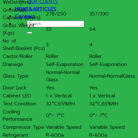
OUR CLIENTS
WxDxH(mm)
NEWS&ARTICLES
Gross/Net
278/250
357/330
Contact
Capacity (Liters)
Search
Gross Weight
55
64
for:
(Kgs)
No. of
3
4
Shelf/Basket (Pcs)
Castor/Roller
Roller
Roller
Drainage
Self-Evaporation
Self-Evaporation
Normal+Normal
Glass Type
Normal+NormalGlass
Glass
Door Lock
Yes
Yes
Cabinet LED
1 x Vertical
1 x Vertical
Test Condition
32°C,65%RH
32°C,65%RH
Cooling
0°~ 7°C
0°~ 7°C
Performance
Compressor Type
Variable Speed
Variable Speed
Refrigerant
R-600a
R-600a