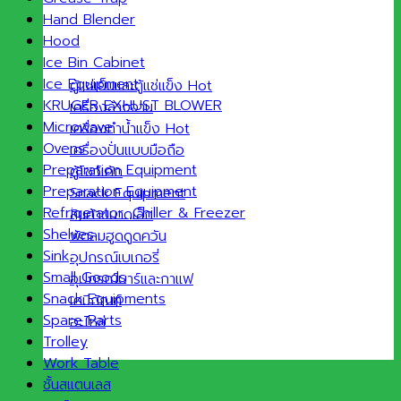
Hand Blender
Hood
Ice Bin Cabinet
Ice Equipment
ตู้แช่เย็นและตู้แช่แข็ง
KRUGER EXHUST BLOWER
เครื่องล้างจาน
Microwave
เครื่องทำน้ำแข็ง
Ovens
เครื่องปั่นแบบมือถือ
Preparation Equipment
ตู้โชว์เค้ก
Preparation Equipment
Snack Equipment
Refrigerator ,Chiller & Freezer
สินค้าขนาดเล็ก
Shelves
พัดลมฮูดดูดควัน
Sink
อุปกรณ์เบเกอรี่
Small Goods
อุปกรณ์บาร์และกาแฟ
Snack Equipments
เคมีภัณฑ์
Spare Parts
อะไหล่
Trolley
Work Table
ชั้นสแตนเลส