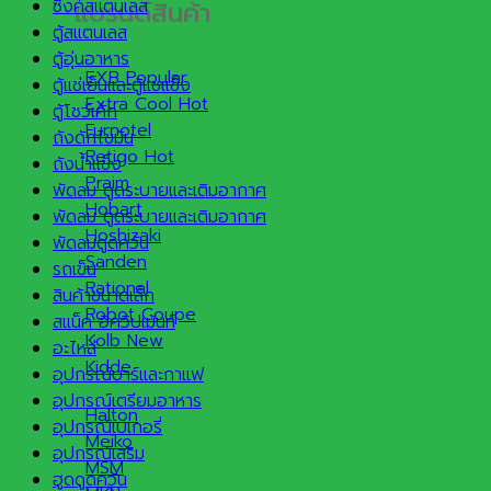
แบรนด์สินค้า
ซิงค์สแตนเลส
ตู้สแตนเลส
ตู้อุ่นอาหาร
EXB
ตู้แช่เย็นและตู้แช่แข็ง
Extra Cool
ตู้โชว์เค้ก
Furnotel
ถังดักไขมัน
Retigo
ถังน้ำแข็ง
Praim
พัดลม ดูดระบายและเติมอากาศ
Hobart
พัดลม ดูดระบายและเติมอากาศ
Hoshizaki
พัดลมดูดควัน
Sanden
รถเข็น
Rational
สินค้าขนาดเล็ก
Robot Coupe
สแน็ค อีควิปเม้นท์
Kolb
อะไหล่
Kidde
อุปกรณ์บาร์และกาแฟ
อุปกรณ์เตรียมอาหาร
Halton
อุปกรณ์เบเกอรี่
Meiko
อุปกรณ์เสริม
MSM
ฮูดดูดควัน