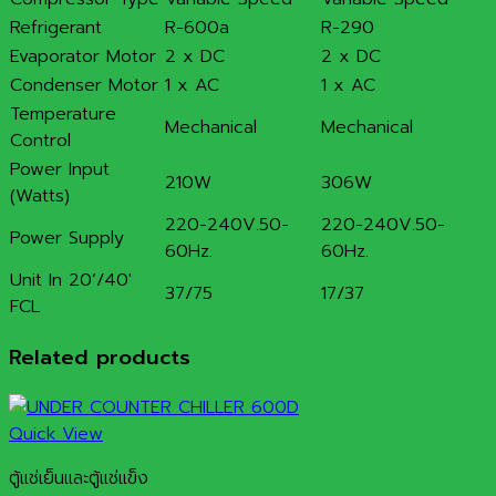
Refrigerant
R-600a
R-290
Evaporator Motor
2 x DC
2 x DC
Condenser Motor
1 x AC
1 x AC
Temperature
Mechanical
Mechanical
Control
Power Input
210W
306W
(Watts)
220-240V.50-
220-240V.50-
Power Supply
60Hz.
60Hz.
Unit In 20’/40′
37/75
17/37
FCL
Related products
Quick View
ตู้แช่เย็นและตู้แช่แข็ง