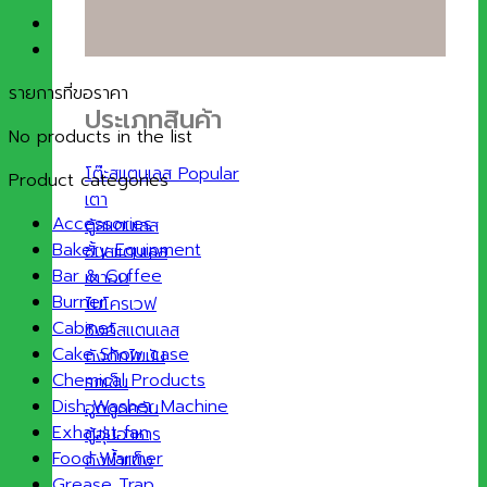
รายการที่ขอราคา
ประเภทสินค้า
No products in the list
โต๊ะสแตนเลส
Product categories
เตา
Accessories
ตู้สแตนเลส
Bakery Equipment
ชั้นสแตนเลส
Bar & Coffee
เตาอบ
Burner
ไมโครเวฟ
Cabinet
ซิงค์สแตนเลส
Cake Show case
ถังดักไขมัน
Chemical Products
รถเข็น
Dish Washer Machine
ฮูดดูดควัน
Exhaust fan
ตู้อุ่นอาหาร
Food Warmer
ถังน้ำแข็ง
Grease Trap