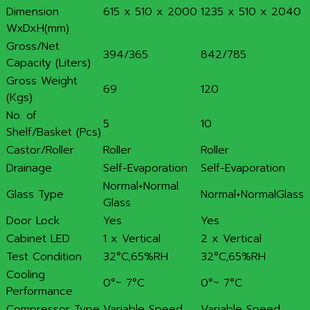
Dimension
615 x 510 x 2000
1235 x 510 x 2040
WxDxH(mm)
Gross/Net
394/365
842/785
Capacity (Liters)
Gross Weight
69
120
(Kgs)
No. of
5
10
Shelf/Basket (Pcs)
Castor/Roller
Roller
Roller
Drainage
Self-Evaporation
Self-Evaporation
Normal+Normal
Glass Type
Normal+NormalGlass
Glass
Door Lock
Yes
Yes
Cabinet LED
1 x Vertical
2 x Vertical
Test Condition
32°C,65%RH
32°C,65%RH
Cooling
0°~ 7°C
0°~ 7°C
Performance
Compressor Type
Variable Speed
Variable Speed