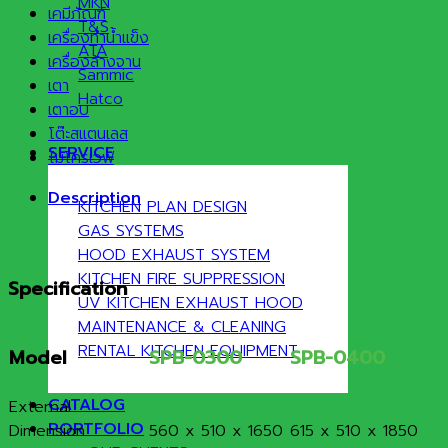
MKN
เคมีภัณฑ์
T&S
เครื่องทำน้ำแข็ง
ATA
เครื่องล้างจาน
Sammic
เตา
Hatco
เตาอบ
โต๊ะสแตนเลส
SERVICE
ไมโครเวฟ
Description
KITCHEN PLAN DESIGN
GAS SYSTEMS
HOOD EXHAUST SYSTEM
KITCHEN FIRE SUPPRESSION
Specification
UV KITCHEN EXHAUST HOOD
MAINTENANCE & CLEANING
RENTAL KITCHEN EQUIPMENT
Model
SPB-0300
SPB-0400
CATALOG
External
PORTFOLIO
Dimension
560 x 510 x 1650
615 x 510 x 1850