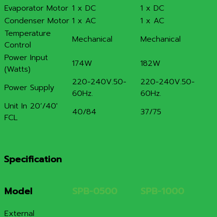
Evaporator Motor
1 x DC
1 x DC
Condenser Motor
1 x AC
1 x AC
Temperature
Mechanical
Mechanical
Control
Power Input
174W
182W
(Watts)
220-240V.50-
220-240V.50-
Power Supply
60Hz.
60Hz.
Unit In 20’/40′
40/84
37/75
FCL
Specification
Model
SPB-0500
SPB-1000
External