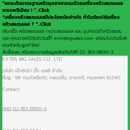
"ยกระดับมาตรฐานครัวอุตสาหกรรมด้วยเครื่องครัวสแตนเลส
เกรดพรีเมียม ! "..Click
"เครื่องครัวสแตนเลสมีประโยชน์อย่างไร ทำไมต้องใช้เครื่อง
ครัวสแตนเลส ? "..Click
เลือกซื้อ หม้อสแตนเลส กระทะสแตนเลส และ อุปกรณ์ทำครัวสแตน
เลส คุณภาพดีได้แล้ววันนี้ที่ extrabigsales.com พร้อมโปรโมชั่นพิ
เศษสำหรับลูกค้าใหม่
สั่งซื้อเลย หรือสอบถามข้อมูลเพิ่มเติมได้ที่ 02-183-5800-3
EXTRA BIG SALES CO., LTD.
บริษัท เอ๊กซ์ตร้า บิ๊ก เซลส์ จำกัด
ที่อยู่ : 98 ถนนโพธิ์แก้ว, คลองจั่น, บางกะปิ, กรุงเทพฯ 10240
Contact
(66) 02-183-5800-3