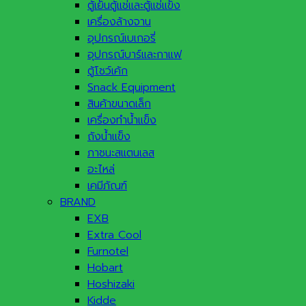
ตู้เย็นตู้แช่และตู้แช่แข็ง
เครื่องล้างจาน
อุปกรณ์เบเกอรี่
อุปกรณ์บาร์และกาแฟ
ตู้โชว์เค้ก
Snack Equipment
สินค้าขนาดเล็ก
เครื่องทำน้ำแข็ง
ถังน้ำแข็ง
ภาชนะสแตนเลส
อะไหล่
เคมีภัณฑ์
BRAND
EXB
Extra Cool
Furnotel
Hobart
Hoshizaki
Kidde