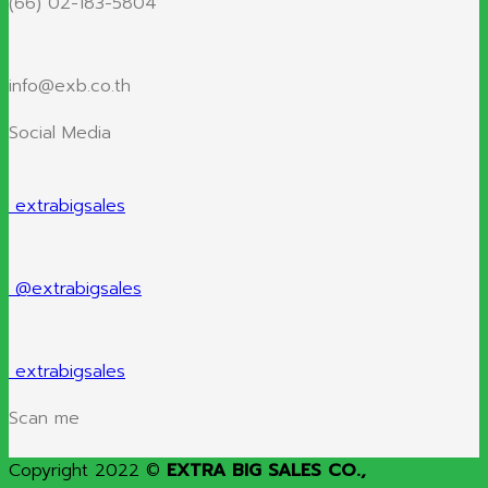
(66) 02-183-5804
info@exb.co.th
Social Media
extrabigsales
@extrabigsales
extrabigsales
Scan me
Copyright 2022 ©
EXTRA BIG SALES CO.,