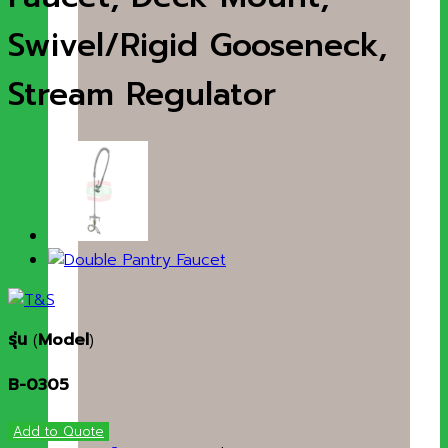
Swivel/Rigid Gooseneck,
Stream Regulator
รุ่น
(
Model
)
B-0305
Add to Quote