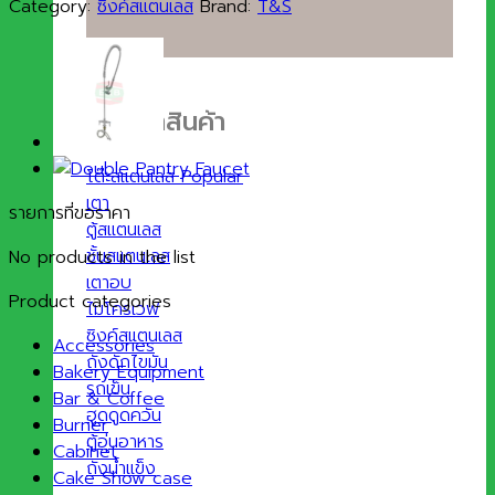
Category:
ซิงค์สแตนเลส
Brand:
T&S
ประเภทสินค้า
โต๊ะสแตนเลส
เตา
รายการที่ขอราคา
ตู้สแตนเลส
ชั้นสแตนเลส
No products in the list
เตาอบ
Product categories
ไมโครเวฟ
ซิงค์สแตนเลส
Accessories
ถังดักไขมัน
Bakery Equipment
รถเข็น
Bar & Coffee
ฮูดดูดควัน
Burner
ตู้อุ่นอาหาร
Cabinet
ถังน้ำแข็ง
Cake Show case