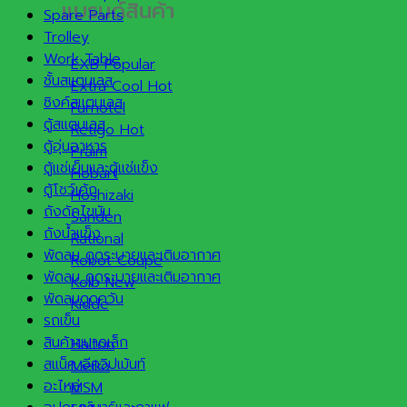
แบรนด์สินค้า
Spare Parts
Trolley
Work Table
EXB
ชั้นสแตนเลส
Extra Cool
ซิงค์สแตนเลส
Furnotel
ตู้สแตนเลส
Retigo
ตู้อุ่นอาหาร
Praim
ตู้แช่เย็นและตู้แช่แข็ง
Hobart
ตู้โชว์เค้ก
Hoshizaki
ถังดักไขมัน
Sanden
ถังน้ำแข็ง
Rational
พัดลม ดูดระบายและเติมอากาศ
Robot Coupe
พัดลม ดูดระบายและเติมอากาศ
Kolb
พัดลมดูดควัน
Kidde
รถเข็น
สินค้าขนาดเล็ก
Halton
สแน็ค อีควิปเม้นท์
Meiko
อะไหล่
MSM