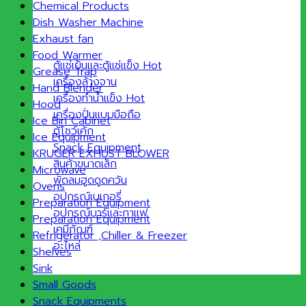
Chemical Products
Dish Washer Machine
Exhaust fan
Food Warmer
ตู้แช่เย็นและตู้แช่แข็ง
Grease Trap
เครื่องล้างจาน
Hand Blender
เครื่องทำน้ำแข็ง
Hood
เครื่องปั่นแบบมือถือ
Ice Bin Cabinet
ตู้โชว์เค้ก
Ice Equipment
Snack Equipment
KRUGER EXHUST BLOWER
สินค้าขนาดเล็ก
Microwave
พัดลมฮูดดูดควัน
Ovens
อุปกรณ์เบเกอรี่
Preparation Equipment
อุปกรณ์บาร์และกาแฟ
Preparation Equipment
เคมีภัณฑ์
Refrigerator ,Chiller & Freezer
อะไหล่
Shelves
Sink
Small Goods
Snack Equipments