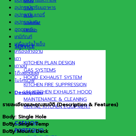
อุปกรณ์บาร์และกาแฟ
MKN
อุปกรณ์เตรียมอาหาร
T&S
อุปกรณ์เบเกอรี่
ATA
อุปกรณ์เสริม
Sammic
ฮูดดูดควัน
Hatco
เคมีภัณฑ์
เครื่องทำน้ำแข็ง
SERVICE
เครื่องล้างจาน
เตา
KITCHEN PLAN DESIGN
เตาอบ
GAS SYSTEMS
โต๊ะสแตนเลส
HOOD EXHAUST SYSTEM
ไมโครเวฟ
KITCHEN FIRE SUPPRESSION
UV KITCHEN EXHAUST HOOD
Description
MAINTENANCE & CLEANING
รายละเอียดและคุณสมบัติ (
Description & Features)
RENTAL KITCHEN EQUIPMENT
Body: Single Hole
CATALOG
Body: Single Temp
PORTFOLIO
Body Mount: Deck