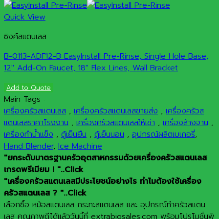
Quick View
ซิงค์สแตนเลส
B-0113-ADF12-B EasyInstall Pre-Rinse, Single Hole Base,
12″ Add-On Faucet, 18″ Flex Lines, Wall Bracket
Add to Quote
Main Tags :
เครื่องครัวสแตนเลส
,
เครื่องครัวสแตนเลสขายส่ง
,
เครื่องครัวส
แตนเลสราคาโรงงาน
,
เครื่องครัวสแตนเลสให้เช่า
,
เครื่องล้างจาน
,
เครื่องทำน้ำแข็ง
,
ตู้เย็นยืน
,
ตู้เย็นนอน
,
อุปกรณ์ผลิตเบเกอรี่
,
Hand Blender
,
Ice Machine
"ยกระดับมาตรฐานครัวอุตสาหกรรมด้วยเครื่องครัวสแตนเลส
เกรดพรีเมียม ! "..Click
"เครื่องครัวสแตนเลสมีประโยชน์อย่างไร ทำไมต้องใช้เครื่อง
ครัวสแตนเลส ? "..Click
เลือกซื้อ หม้อสแตนเลส กระทะสแตนเลส และ อุปกรณ์ทำครัวสแตน
เลส คุณภาพดีได้แล้ววันนี้ที่ extrabigsales.com พร้อมโปรโมชั่นพิ