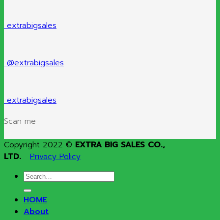
extrabigsales
@extrabigsales
extrabigsales
Scan me
Copyright 2022 ©
EXTRA BIG SALES CO.,
LTD.
Privacy Policy
Search
for:
HOME
About