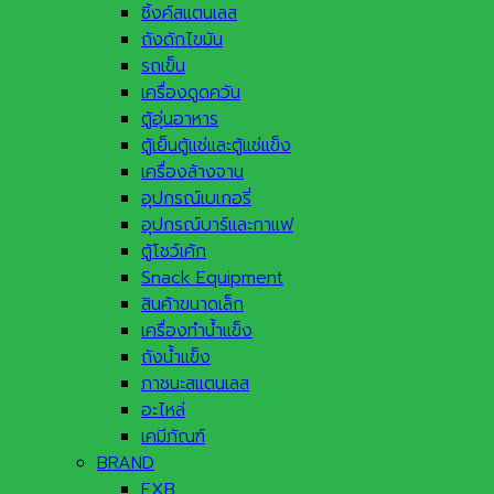
ซิ้งค์สแตนเลส
ถังดักไขมัน
รถเข็น
เครื่องดูดควัน
ตู้อุ่นอาหาร
ตู้เย็นตู้แช่และตู้แช่แข็ง
เครื่องล้างจาน
อุปกรณ์เบเกอรี่
อุปกรณ์บาร์และกาแฟ
ตู้โชว์เค้ก
Snack Equipment
สินค้าขนาดเล็ก
เครื่องทำน้ำแข็ง
ถังน้ำแข็ง
ภาชนะสแตนเลส
อะไหล่
เคมีภัณฑ์
BRAND
EXB