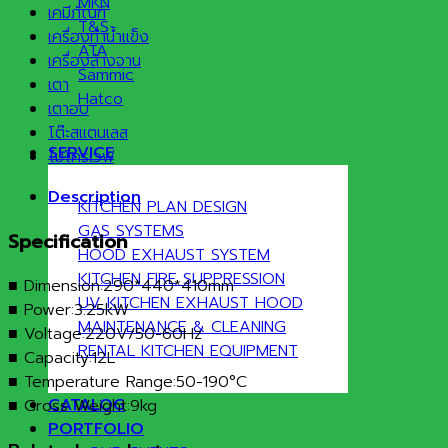
MKN
เคมีภัณฑ์
T&S
เครื่องทำน้ำแข็ง
ATA
เครื่องล้างจาน
Sammic
เตา
Hatco
เตาอบ
โต๊ะสแตนเลส
SERVICE
ไมโครเวฟ
Description
KITCHEN PLAN DESIGN
GAS SYSTEMS
Specification
HOOD EXHAUST SYSTEM
KITCHEN FIRE SUPPRESSION
■ Dimension:290*440*410mm
UV KITCHEN EXHAUST HOOD
■ Power:3.25kW
MAINTENANCE & CLEANING
■ Voltage:220V/50-60Hz
RENTAL KITCHEN EQUIPMENT
■ Capacity:12L
■ Temperature Range:50-190°C
CATALOG
■ Gross Weight:9kg
PORTFOLIO