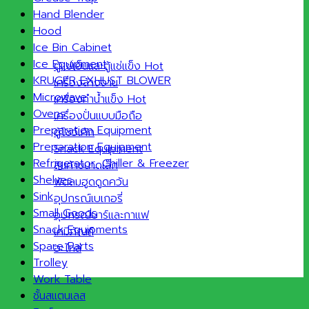
Hand Blender
Hood
Ice Bin Cabinet
Ice Equipment
ตู้แช่เย็นและตู้แช่แข็ง
KRUGER EXHUST BLOWER
เครื่องล้างจาน
Microwave
เครื่องทำน้ำแข็ง
Ovens
เครื่องปั่นแบบมือถือ
Preparation Equipment
ตู้โชว์เค้ก
Preparation Equipment
Snack Equipment
Refrigerator ,Chiller & Freezer
สินค้าขนาดเล็ก
Shelves
พัดลมฮูดดูดควัน
Sink
อุปกรณ์เบเกอรี่
Small Goods
อุปกรณ์บาร์และกาแฟ
Snack Equipments
เคมีภัณฑ์
Spare Parts
อะไหล่
Trolley
Work Table
ชั้นสแตนเลส