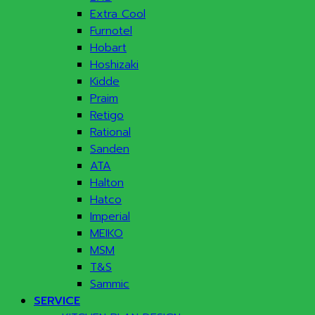
Extra Cool
Furnotel
Hobart
Hoshizaki
Kidde
Praim
Retigo
Rational
Sanden
ATA
Halton
Hatco
Imperial
MEIKO
MSM
T&S
Sammic
SERVICE