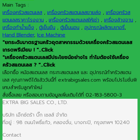
Main Tags :
เครื่องครัวสแตนเลส
,
เครื่องครัวสแตนเลสขายส่ง
,
เครื่องครัวส
แตนเลสราคาโรงงาน
,
เครื่องครัวสแตนเลสให้เช่า
,
เครื่องล้างจาน
,
เครื่องทำน้ำแข็ง
,
ตู้เย็นยืน
,
ตู้เย็นนอน
,
อุปกรณ์ผลิตเบเกอรี่
,
Hand Blender
,
Ice Machine
"ยกระดับมาตรฐานครัวอุตสาหกรรมด้วยเครื่องครัวสแตนเลส
เกรดพรีเมียม ! "..Click
"เครื่องครัวสแตนเลสมีประโยชน์อย่างไร ทำไมต้องใช้เครื่อง
ครัวสแตนเลส ? "..Click
เลือกซื้อ หม้อสแตนเลส กระทะสแตนเลส และ อุปกรณ์ทำครัวสแตน
เลส คุณภาพดีได้แล้ววันนี้ที่ extrabigsales.com พร้อมโปรโมชั่นพิ
เศษสำหรับลูกค้าใหม่
สั่งซื้อเลย หรือสอบถามข้อมูลเพิ่มเติมได้ที่ 02-183-5800-3
EXTRA BIG SALES CO., LTD.
บริษัท เอ๊กซ์ตร้า บิ๊ก เซลส์ จำกัด
ที่อยู่ : 98 ถนนโพธิ์แก้ว, คลองจั่น, บางกะปิ, กรุงเทพฯ 10240
Contact