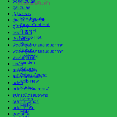
ซิงค์สแตนเลส
แบรนด์สินค้า
ตู้สแตนเลส
ตู้อุ่นอาหาร
EXB
ตู้แช่เย็นและตู้แช่แข็ง
Extra Cool
ตู้โชว์เค้ก
Furnotel
ถังดักไขมัน
Retigo
ถังน้ำแข็ง
Praim
พัดลม ดูดระบายและเติมอากาศ
Hobart
พัดลม ดูดระบายและเติมอากาศ
Hoshizaki
พัดลมดูดควัน
Sanden
รถเข็น
Rational
สินค้าขนาดเล็ก
Robot Coupe
สแน็ค อีควิปเม้นท์
Kolb
อะไหล่
Kidde
อุปกรณ์บาร์และกาแฟ
อุปกรณ์เตรียมอาหาร
Halton
อุปกรณ์เบเกอรี่
Meiko
อุปกรณ์เสริม
MSM
ฮูดดูดควัน