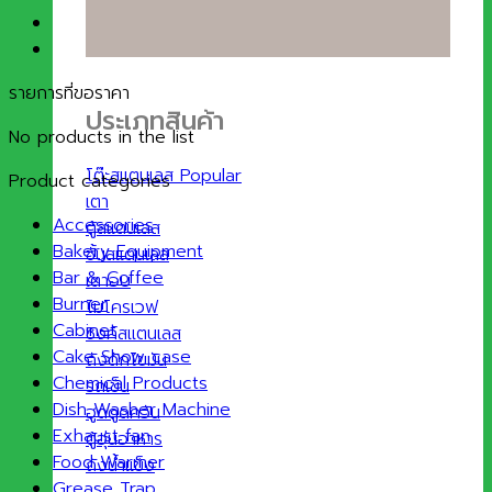
รายการที่ขอราคา
ประเภทสินค้า
No products in the list
โต๊ะสแตนเลส
Product categories
เตา
Accessories
ตู้สแตนเลส
Bakery Equipment
ชั้นสแตนเลส
Bar & Coffee
เตาอบ
Burner
ไมโครเวฟ
Cabinet
ซิงค์สแตนเลส
Cake Show case
ถังดักไขมัน
Chemical Products
รถเข็น
Dish Washer Machine
ฮูดดูดควัน
Exhaust fan
ตู้อุ่นอาหาร
Food Warmer
ถังน้ำแข็ง
Grease Trap