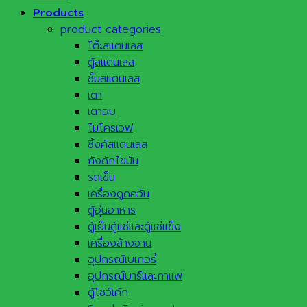
Products
product categories
โต๊ะสแตนเลส
ตู้สแตนเลส
ชั้นสแตนเลส
เตา
เตาอบ
ไมโครเวฟ
ซิ้งค์สแตนเลส
ถังดักไขมัน
รถเข็น
เครื่องดูดควัน
ตู้อุ่นอาหาร
ตู้เย็นตู้แช่และตู้แช่แข็ง
เครื่องล้างจาน
อุปกรณ์เบเกอรี่
อุปกรณ์บาร์และกาแฟ
ตู้โชว์เค้ก