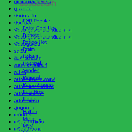
แบรนด์สินค้า
ตู้แช่เย็นและตู้แช่แข็ง
ตู้โชว์เค้ก
ถังดักไขมัน
EXB
ถังน้ำแข็ง
Extra Cool
พัดลม ดูดระบายและเติมอากาศ
Furnotel
พัดลม ดูดระบายและเติมอากาศ
Retigo
พัดลมดูดควัน
Praim
รถเข็น
Hobart
สินค้าขนาดเล็ก
Hoshizaki
สแน็ค อีควิปเม้นท์
Sanden
อะไหล่
Rational
อุปกรณ์บาร์และกาแฟ
Robot Coupe
อุปกรณ์เตรียมอาหาร
Kolb
อุปกรณ์เบเกอรี่
Kidde
อุปกรณ์เสริม
ฮูดดูดควัน
Halton
เคมีภัณฑ์
Meiko
เครื่องทำน้ำแข็ง
MSM
เครื่องล้างจาน