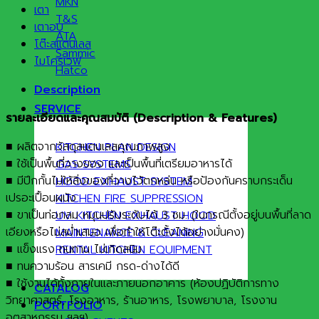
MKN
เตา
T&S
เตาอบ
ATA
โต๊ะสแตนเลส
Sammic
ไมโครเวฟ
Hatco
Description
SERVICE
รายละเอียดและคุณสมบัติ
(Description & Features)
■ ผลิตจากวัสดุสแตนเลสคุณภาพสูง
KITCHEN PLAN DESIGN
■ ใช้เป็นพื้นที่วางของ และเป็นพื้นที่เตรียมอาหารได้
GAS SYSTEMS
■ มีปีกกั้นไม่ให้สิ่งของที่วางไว้ตกหล่น หรือป้องกันคราบกระเด็น
HOOD EXHAUST SYSTEM
เปรอะเปื้อนผนัง
KITCHEN FIRE SUPPRESSION
■ ขาเป็นท่อกลม หมุนปรับระดับได้ 3 ซม. (ในกรณีตั้งอยู่บนพื้นที่ลาด
UV KITCHEN EXHAUST HOOD
เอียงหรือไม่สม่ำเสมอ เพื่อทำให้โต๊ะตั้งได้อย่างมั่นคง)
MAINTENANCE & CLEANING
■ แข็งแรง ทนทาน ไม่เกิดสนิม
RENTAL KITCHEN EQUIPMENT
■ ทนความร้อน สารเคมี กรด-ด่างได้ดี
■ ใช้งานได้ทั้งภายในและภายนอกอาคาร (ห้องปฏิบัติการทาง
CATALOG
วิทยาศาสตร์, โรงอาหาร, ร้านอาหาร, โรงพยาบาล, โรงงาน
PORTFOLIO
อุตสาหกรรม ฯลฯ)