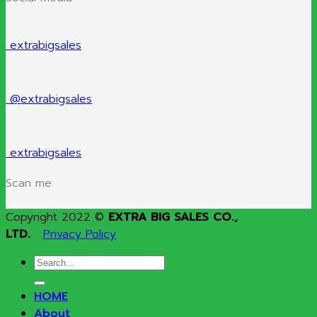
extrabigsales
@extrabigsales
extrabigsales
Scan me
Copyright 2022 ©
EXTRA BIG SALES CO.,
LTD.
Privacy Policy
Search
for:
HOME
About