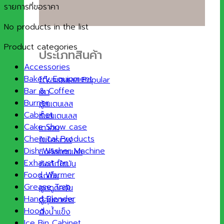
รายการที่ขอราคา
No products in the list
Product categories
ประเภทสินค้า
Accessories
Bakery Equipment
โต๊ะสแตนเลส
Bar & Coffee
เตา
Burner
ตู้สแตนเลส
Cabinet
ชั้นสแตนเลส
Cake Show case
เตาอบ
Chemical Products
ไมโครเวฟ
Dish Washer Machine
ซิงค์สแตนเลส
Exhaust fan
ถังดักไขมัน
Food Warmer
รถเข็น
Grease Trap
ฮูดดูดควัน
Hand Blender
ตู้อุ่นอาหาร
Hood
ถังน้ำแข็ง
Ice Bin Cabinet