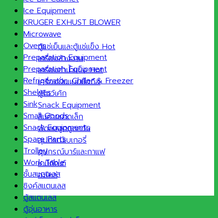
Ice Equipment
KRUGER EXHUST BLOWER
Microwave
Ovens
ตู้แช่เย็นและตู้แช่แข็ง
Preparation Equipment
เครื่องล้างจาน
Preparation Equipment
เครื่องทำน้ำแข็ง
Refrigerator ,Chiller & Freezer
เครื่องปั่นแบบมือถือ
Shelves
ตู้โชว์เค้ก
Sink
Snack Equipment
Small Goods
สินค้าขนาดเล็ก
Snack Equipments
พัดลมฮูดดูดควัน
Spare Parts
อุปกรณ์เบเกอรี่
Trolley
อุปกรณ์บาร์และกาแฟ
Work Table
เคมีภัณฑ์
ชั้นสแตนเลส
อะไหล่
ซิงค์สแตนเลส
ตู้สแตนเลส
ตู้อุ่นอาหาร