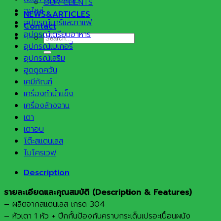
OUR CLIENTS
อะไหล่
NEWS&ARTICLES
อุปกรณ์บาร์และกาแฟ
Contact
อุปกรณ์เตรียมอาหาร
Search
อุปกรณ์เบเกอรี่
for:
อุปกรณ์เสริม
ฮูดดูดควัน
เคมีภัณฑ์
เครื่องทำน้ำแข็ง
เครื่องล้างจาน
เตา
เตาอบ
โต๊ะสแตนเลส
ไมโครเวฟ
Description
รายละเอียดและคุณสมบัติ (Description & Features)
– ผลิตจากสแตนเลส เกรด 304
– หัวเตา 1 หัว + ปีกกั้นป้องกันคราบกระเด็นเปรอะเปื้อนผนัง