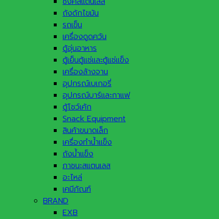
ซิ้งค์สแตนเลส
ถังดักไขมัน
รถเข็น
เครื่องดูดควัน
ตู้อุ่นอาหาร
ตู้เย็นตู้แช่และตู้แช่แข็ง
เครื่องล้างจาน
อุปกรณ์เบเกอรี่
อุปกรณ์บาร์และกาแฟ
ตู้โชว์เค้ก
Snack Equipment
สินค้าขนาดเล็ก
เครื่องทำน้ำแข็ง
ถังน้ำแข็ง
ภาชนะสแตนเลส
อะไหล่
เคมีภัณฑ์
BRAND
EXB