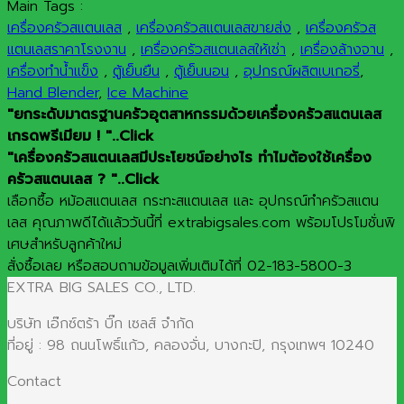
Main Tags :
เครื่องครัวสแตนเลส
,
เครื่องครัวสแตนเลสขายส่ง
,
เครื่องครัวส
แตนเลสราคาโรงงาน
,
เครื่องครัวสแตนเลสให้เช่า
,
เครื่องล้างจาน
,
เครื่องทำน้ำแข็ง
,
ตู้เย็นยืน
,
ตู้เย็นนอน
,
อุปกรณ์ผลิตเบเกอรี่
,
Hand Blender
,
Ice Machine
"ยกระดับมาตรฐานครัวอุตสาหกรรมด้วยเครื่องครัวสแตนเลส
เกรดพรีเมียม ! "..Click
"เครื่องครัวสแตนเลสมีประโยชน์อย่างไร ทำไมต้องใช้เครื่อง
ครัวสแตนเลส ? "..Click
เลือกซื้อ หม้อสแตนเลส กระทะสแตนเลส และ อุปกรณ์ทำครัวสแตน
เลส คุณภาพดีได้แล้ววันนี้ที่ extrabigsales.com พร้อมโปรโมชั่นพิ
เศษสำหรับลูกค้าใหม่
สั่งซื้อเลย หรือสอบถามข้อมูลเพิ่มเติมได้ที่ 02-183-5800-3
EXTRA BIG SALES CO., LTD.
บริษัท เอ๊กซ์ตร้า บิ๊ก เซลส์ จำกัด
ที่อยู่ : 98 ถนนโพธิ์แก้ว, คลองจั่น, บางกะปิ, กรุงเทพฯ 10240
Contact