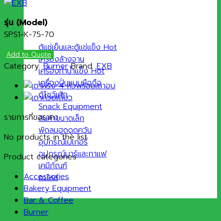
รุ่น (
Model)
SPS1-K-75-70
ตู้แช่เย็นและตู้แช่แข็ง
Add to Quote
เครื่องล้างจาน
Category:
Burner
Brand:
EXB
เครื่องทำน้ำแข็ง
เครื่องปั่นแบบมือถือ
ตู้โชว์เค้ก
Snack Equipment
รายการที่ขอราคา
สินค้าขนาดเล็ก
พัดลมฮูดดูดควัน
No products in the list
อุปกรณ์เบเกอรี่
อุปกรณ์บาร์และกาแฟ
Product categories
เคมีภัณฑ์
Accessories
อะไหล่
Bakery Equipment
Bar & Coffee
Burner