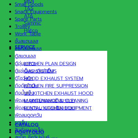
MKN
Small Goods
T&S
Snack Equipments
ATA
Spare Parts
Sammic
Trolley
Hatco
Work Table
ชั้นสแตนเลส
SERVICE
ซิงค์สแตนเลส
ตู้สแตนเลส
ตู้อุ่นอาหาร
KITCHEN PLAN DESIGN
ตู้แช่เย็นและตู้แช่แข็ง
GAS SYSTEMS
ตู้โชว์เค้ก
HOOD EXHAUST SYSTEM
ถังดักไขมัน
KITCHEN FIRE SUPPRESSION
ถังน้ำแข็ง
UV KITCHEN EXHAUST HOOD
พัดลม ดูดระบายและเติมอากาศ
MAINTENANCE & CLEANING
พัดลม ดูดระบายและเติมอากาศ
RENTAL KITCHEN EQUIPMENT
พัดลมดูดควัน
รถเข็น
CATALOG
สินค้าขนาดเล็ก
PORTFOLIO
สแน็ค อีควิปเม้นท์