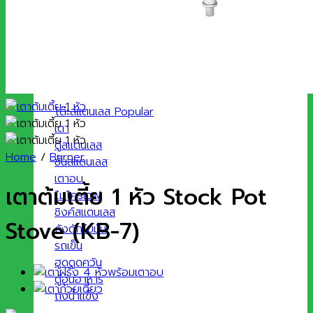
ประเภทสินค้า
โต๊ะสแตนเลส
เตา
ตู้สแตนเลส
Home
/
Burner
ชั้นสแตนเลส
เตาอบ
เตาต้มเตี้ย 1 หัว Stock Pot
ไมโครเวฟ
ซิงค์สแตนเลส
Stove (KB-7)
ถังดักไขมัน
รถเข็น
ฮูดดูดควัน
ตู้อุ่นอาหาร
ถังน้ำแข็ง