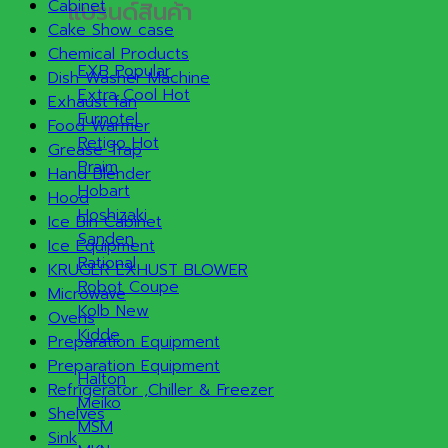
แบรนด์สินค้า
Cabinet
Cake Show case
Chemical Products
EXB
Dish Washer Machine
Extra Cool
Exhaust fan
Furnotel
Food Warmer
Retigo
Grease Trap
Praim
Hand Blender
Hobart
Hood
Hoshizaki
Ice Bin Cabinet
Sanden
Ice Equipment
Rational
KRUGER EXHUST BLOWER
Robot Coupe
Microwave
Kolb
Ovens
Kidde
Preparation Equipment
Preparation Equipment
Halton
Refrigerator ,Chiller & Freezer
Meiko
Shelves
MSM
Sink