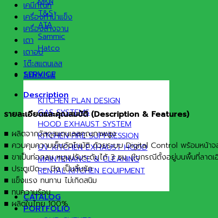
MKN
เคมีภัณฑ์
T&S
เครื่องทำน้ำแข็ง
ATA
เครื่องล้างจาน
Sammic
เตา
Hatco
เตาอบ
โต๊ะสแตนเลส
SERVICE
ไมโครเวฟ
Description
KITCHEN PLAN DESIGN
GAS SYSTEMS
รายละเอียดและคุณสมบัติ (
Description & Features)
HOOD EXHAUST SYSTEM
■ ผลิตจากวัสดุสแตนเลสคุณภาพสูง
KITCHEN FIRE SUPPRESSION
■ ควบคุมความเย็นอัตโนมัติ ด้วยระบบ Digital Control พร้อมหน้า
UV KITCHEN EXHAUST HOOD
■ ขาเป็นท่อกลม หมุนปรับระดับได้ 3 ซม. (ในกรณีตั้งอยู่บนพื้นที่ลาดเอี
MAINTENANCE & CLEANING
■ ประตูเปิด – ปิด เป็นลิ้นชัก
RENTAL KITCHEN EQUIPMENT
■ แข็งแรง ทนทาน ไม่เกิดสนิม
■ ทนความร้อน
CATALOG
■ ผลิตในไทย 100%
PORTFOLIO