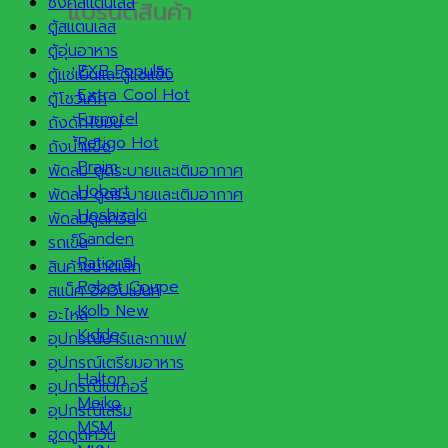
ซิงค์สแตนเลส
แบรนด์สินค้า
ตู้สแตนเลส
ตู้อุ่นอาหาร
EXB
ตู้แช่เย็นและตู้แช่แข็ง
Extra Cool
ตู้โชว์เค้ก
Furnotel
ถังดักไขมัน
Retigo
ถังน้ำแข็ง
Praim
พัดลม ดูดระบายและเติมอากาศ
Hobart
พัดลม ดูดระบายและเติมอากาศ
Hoshizaki
พัดลมดูดควัน
Sanden
รถเข็น
Rational
สินค้าขนาดเล็ก
Robot Coupe
สแน็ค อีควิปเม้นท์
Kolb
อะไหล่
Kidde
อุปกรณ์บาร์และกาแฟ
อุปกรณ์เตรียมอาหาร
Halton
อุปกรณ์เบเกอรี่
Meiko
อุปกรณ์เสริม
MSM
ฮูดดูดควัน