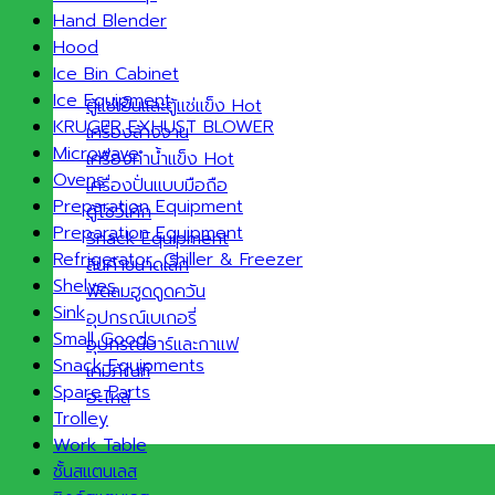
Hand Blender
Hood
Ice Bin Cabinet
Ice Equipment
ตู้แช่เย็นและตู้แช่แข็ง
KRUGER EXHUST BLOWER
เครื่องล้างจาน
Microwave
เครื่องทำน้ำแข็ง
Ovens
เครื่องปั่นแบบมือถือ
Preparation Equipment
ตู้โชว์เค้ก
Preparation Equipment
Snack Equipment
Refrigerator ,Chiller & Freezer
สินค้าขนาดเล็ก
Shelves
พัดลมฮูดดูดควัน
Sink
อุปกรณ์เบเกอรี่
Small Goods
อุปกรณ์บาร์และกาแฟ
Snack Equipments
เคมีภัณฑ์
Spare Parts
อะไหล่
Trolley
Work Table
ชั้นสแตนเลส