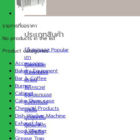
รายการที่ขอราคา
ประเภทสินค้า
No products in the list
โต๊ะสแตนเลส
Product categories
เตา
Accessories
ตู้สแตนเลส
Bakery Equipment
ชั้นสแตนเลส
Bar & Coffee
เตาอบ
Burner
ไมโครเวฟ
Cabinet
ซิงค์สแตนเลส
Cake Show case
ถังดักไขมัน
Chemical Products
รถเข็น
Dish Washer Machine
ฮูดดูดควัน
Exhaust fan
ตู้อุ่นอาหาร
Food Warmer
ถังน้ำแข็ง
Grease Trap