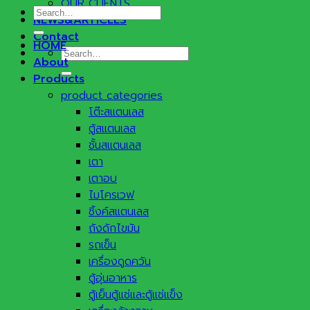
OUR CLIENTS
Search
NEWS&ARTICLES
for:
Contact
HOME
Search
About
for:
Products
product categories
โต๊ะสแตนเลส
ตู้สแตนเลส
ชั้นสแตนเลส
เตา
เตาอบ
ไมโครเวฟ
ซิ้งค์สแตนเลส
ถังดักไขมัน
รถเข็น
เครื่องดูดควัน
ตู้อุ่นอาหาร
ตู้เย็นตู้แช่และตู้แช่แข็ง