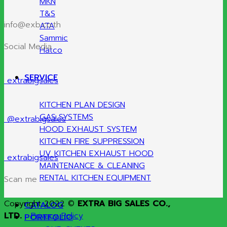
MKN
T&S
info@exb.co.th
ATA
Sammic
Social Media
Hatco
SERVICE
extrabigsales
KITCHEN PLAN DESIGN
GAS SYSTEMS
@extrabigsales
HOOD EXHAUST SYSTEM
KITCHEN FIRE SUPPRESSION
UV KITCHEN EXHAUST HOOD
extrabigsales
MAINTENANCE & CLEANING
RENTAL KITCHEN EQUIPMENT
Scan me
Copyright 2022 ©
EXTRA BIG SALES CO.,
CATALOG
LTD.
Privacy Policy
PORTFOLIO