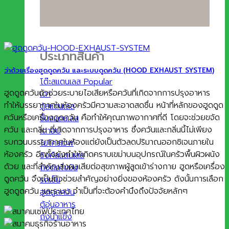
ประเภทสินค้า
ว่าด้วยเรื่องฮูดดูดควัน และระบบดูดควัน (HOOD EXHAUST SYSTEM)
โต๊ะสแตนเลส
ฮูดดูดควันตัวช่วยระบายไอเสียหรือควันที่เกิดจากการปรุงอาหาร
เตา
ทำให้บรรยากาศในห้องครัวมีความสะอาดสดชื่น หน้าที่หลักของฮูดดูด
ตู้สแตนเลส
ควันหรือเครื่องดูดควัน คือทำให้คุณภาพอากาศที่ดี โดยจะช่วยขจัด
ชั้นสแตนเลส
ควัน และกลิ่น ที่เกิดจากการปรุงอาหาร ซึ่งควันและกลิ่นนี้ไม่เพียง
เตาอบ
รบกวนบรรยากาศในห้องแต่ยังเป็นตัวลดปริมาณออกซิเจนภายใน
ไมโครเวฟ
ห้องครัว อีกทั้งยังทำให้เกิดคราบเขม่าบนอุปกรณ์ในคร้วพื้นผิวผนัง
ซิงค์สแตนเลส
ด้วย และที่สำคัญส่งผลเสียต่อสุขภาพผู้สูดเข้าร่างกาย ฮูดหรือเครื่อง
ถังดักไขมัน
ดูดควัน จึงเป็นตัวช่วยสำคัญอย่างยิ่งของห้องครัว ดังนั้นการเลือก
รถเข็น
ฮูดดูดควัน และระบบ จำเป็นที่จะต้องคำนึงถึงปัจจัยหลักๆ
ฮูดดูดควัน
ตู้อุ่นอาหาร
ถังน้ำแข็ง