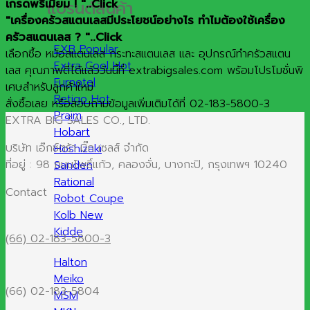
แบรนด์สินค้า
เกรดพรีเมียม ! "..Click
"เครื่องครัวสแตนเลสมีประโยชน์อย่างไร ทำไมต้องใช้เครื่อง
ครัวสแตนเลส ? "..Click
EXB
เลือกซื้อ หม้อสแตนเลส กระทะสแตนเลส และ อุปกรณ์ทำครัวสแตน
Extra Cool
เลส คุณภาพดีได้แล้ววันนี้ที่ extrabigsales.com พร้อมโปรโมชั่นพิ
Furnotel
เศษสำหรับลูกค้าใหม่
Retigo
สั่งซื้อเลย หรือสอบถามข้อมูลเพิ่มเติมได้ที่ 02-183-5800-3
Praim
EXTRA BIG SALES CO., LTD.
Hobart
บริษัท เอ๊กซ์ตร้า บิ๊ก เซลส์ จำกัด
Hoshizaki
ที่อยู่ : 98 ถนนโพธิ์แก้ว, คลองจั่น, บางกะปิ, กรุงเทพฯ 10240
Sanden
Rational
Contact
Robot Coupe
Kolb
Kidde
(66) 02-183-5800-3
Halton
Meiko
(66) 02-183-5804
MSM