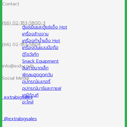
Contact
(66) 02-183-5800-3
ตู้แช่เย็นและตู้แช่แข็ง
เครื่องล้างจาน
เครื่องทำน้ำแข็ง
(66) 02-183-5804
เครื่องปั่นแบบมือถือ
ตู้โชว์เค้ก
Snack Equipment
info@exb.co.th
สินค้าขนาดเล็ก
พัดลมฮูดดูดควัน
Social Media
อุปกรณ์เบเกอรี่
อุปกรณ์บาร์และกาแฟ
เคมีภัณฑ์
extrabigsales
อะไหล่
@extrabigsales