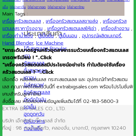
แข็ง
ให้เช่าเตาจีน
ให้เช่าเตาทอด
ให้เช่าเตาย่าง
ให้เช่าเตาไทย
Main Tags :
เครื่องครัวสแตนเลส
,
เครื่องครัวสแตนเลสขายส่ง
,
เครื่องครัวส
แตนเลสราคาโรงงาน
,
เครื่องครัวสแตนเลสให้เช่า
,
เครื่องล้างจาน
,
ประเภทสินค้า
เครื่องทำน้ำแข็ง
,
ตู้เย็นยืน
,
ตู้เย็นนอน
,
อุปกรณ์ผลิตเบเกอรี่
,
Hand Blender
,
Ice Machine
โต๊ะสแตนเลส
"ยกระดับมาตรฐานครัวอุตสาหกรรมด้วยเครื่องครัวสแตนเลส
เตา
เกรดพรีเมียม ! "..Click
ตู้สแตนเลส
"เครื่องครัวสแตนเลสมีประโยชน์อย่างไร ทำไมต้องใช้เครื่อง
ชั้นสแตนเลส
ครัวสแตนเลส ? "..Click
เตาอบ
เลือกซื้อ หม้อสแตนเลส กระทะสแตนเลส และ อุปกรณ์ทำครัวสแตน
ไมโครเวฟ
เลส คุณภาพดีได้แล้ววันนี้ที่ extrabigsales.com พร้อมโปรโมชั่นพิ
ซิงค์สแตนเลส
เศษสำหรับลูกค้าใหม่
ถังดักไขมัน
สั่งซื้อเลย หรือสอบถามข้อมูลเพิ่มเติมได้ที่ 02-183-5800-3
รถเข็น
EXTRA BIG SALES CO., LTD.
ฮูดดูดควัน
บริษัท เอ๊กซ์ตร้า บิ๊ก เซลส์ จำกัด
ตู้อุ่นอาหาร
ที่อยู่ : 98 ถนนโพธิ์แก้ว, คลองจั่น, บางกะปิ, กรุงเทพฯ 10240
ถังน้ำแข็ง