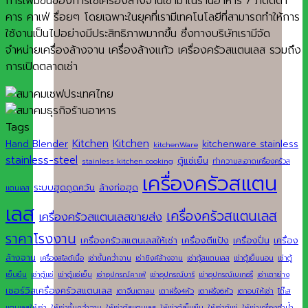
การเพิ่มขึ้นของการใช้เครื่องล้างจานเข้ามาในร้านอาหาร / ภัตตตา
คาร คาเฟ่ รื่อยๆ โดยเฉพาะในยุคที่เรามีเทคโนโลยีที่สามารถทำให้การ
ใช้งานเป็นไปอย่างมีประสิทธิภาพมากขึ้น ซึ่งทางบริษัทเรามีจัด
จำหน่ายเครื่องล้างจาน เครื่องล้างแก้ว เครื่องครัวสแตนเลส รวมถึง
การเปิดตลาดเช่า
Tags
Kitchen
Kitchen
Hand Blender
kitchenware stainless
kitchenWare
stainless-steel
ตู้แช่เย็น
stainless kitchen cooking
ทำความสะอาดเครื่องครัวส
เครื่องครัวสแตน
ระบบฮูดดูดควัน
ล้างท่อฮูด
แตนเลส
เลส
เครื่องครัวสแตนเลส
เครื่องครัวสแตนเลสขายส่ง
ราคาโรงงาน
เครื่องครัวสแตนเลสให้เช่า
เครื่องตีแป้ง
เครื่องปั่น
เครื่อง
ล้างจาน
เครื่องสไลด์เนื้อ
เช่าชั้นคว่ำจาน
เช่าซิงค์ล้างจาน
เช่าตู้สแตนเลส
เช่าตู้เย็นนอน
เช่าตู้
เย็นยืน
เช่าตู้แช่
เช่าตู้แช่เย็น
เช่าอุปกรณ์คาเฟ่
เช่าอุปกรณ์บาร์
เช่าอุปกรณ์เบเกอรี่
เช่าเตาย่าง
เซอร์วิสเครื่องครัวสแตนเลส
เตาจีนเตาลม
เตาฝรั่ง4หัว
เตาฝรั่ง6หัว
เตาอบให้เช่า
โต๊ะส
แตนเลสให้เช่า
ให้เช่าชั้นคว่ำจาน
ให้เช่าตู้สแตนเลส
ให้เช่าตู้เย็นยืน
ให้เช่าตู้แช่
ให้เช่าเครื่องทำน้ำ