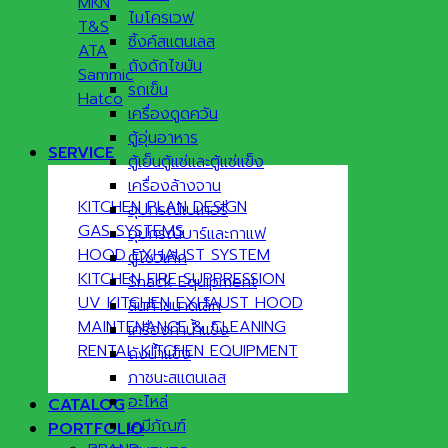
MKN
ไมโครเวฟ
T&S
ซิ้งค์สแตนเลส
ATA
ถังดักไขมัน
Sammic
รถเข็น
Hatco
เครื่องดูดควัน
ตู้อุ่นอาหาร
SERVICE
ตู้เย็นตู้แช่และตู้แช่แข็ง
เครื่องล้างจาน
KITCHEN PLAN DESIGN
อุปกรณ์เบเกอรี่
GAS SYSTEMS
อุปกรณ์บาร์และกาแฟ
HOOD EXHAUST SYSTEM
ตู้โชว์เค้ก
KITCHEN FIRE SUPPRESSION
Snack Equipment
UV KITCHEN EXHAUST HOOD
สินค้าขนาดเล็ก
MAINTENANCE & CLEANING
เครื่องทำน้ำแข็ง
RENTAL KITCHEN EQUIPMENT
ถังน้ำแข็ง
ภาชนะสแตนเลส
อะไหล่
CATALOG
เคมีภัณฑ์
PORTFOLIO