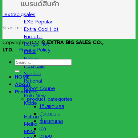
แบรนด์สินค้า
extrabigsales
EXB
Scan me
Extra Cool
Furnotel
Copyright 2022 ©
EXTRA BIG SALES CO.,
Retigo
LTD.
Privacy Policy
Praim
Hobart
Search
Hoshizaki
for:
Sanden
HOME
Rational
About
Robot Coupe
Products
Kolb
product categories
Kidde
โต๊ะสแตนเลส
ตู้สแตนเลส
Halton
ชั้นสแตนเลส
Meiko
เตา
MSM
เตาอบ