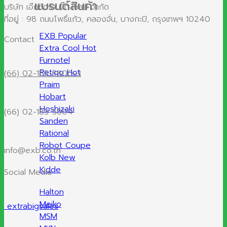
แบรนด์สินค้า
บริษัท เอ๊กซ์ตร้า บิ๊ก เซลส์ จำกัด
ที่อยู่ : 98 ถนนโพธิ์แก้ว, คลองจั่น, บางกะปิ, กรุงเทพฯ 10240
EXB
Contact
Extra Cool
Furnotel
Retigo
(66) 02-183-5800-3
Praim
Hobart
Hoshizaki
(66) 02-183-5804
Sanden
Rational
Robot Coupe
info@exb.co.th
Kolb
Kidde
Social Media
Halton
Meiko
extrabigsales
MSM