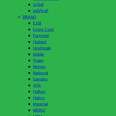
อะไหล่
เคมีภัณฑ์
BRAND
EXB
Extra Cool
Furnotel
Hobart
Hoshizaki
Kidde
Praim
Retigo
Rational
Sanden
ATA
Halton
Hatco
Imperial
MEIKO