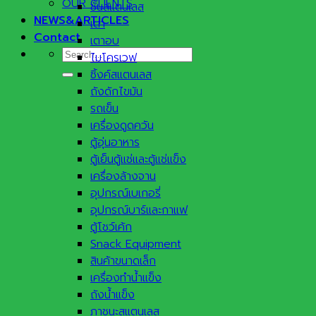
OUR CLIENTS
ชั้นสแตนเลส
NEWS&ARTICLES
เตา
Contact
เตาอบ
Search
ไมโครเวฟ
for:
ซิ้งค์สแตนเลส
ถังดักไขมัน
รถเข็น
เครื่องดูดควัน
ตู้อุ่นอาหาร
ตู้เย็นตู้แช่และตู้แช่แข็ง
เครื่องล้างจาน
อุปกรณ์เบเกอรี่
อุปกรณ์บาร์และกาแฟ
ตู้โชว์เค้ก
Snack Equipment
สินค้าขนาดเล็ก
เครื่องทำน้ำแข็ง
ถังน้ำแข็ง
ภาชนะสแตนเลส