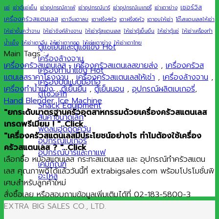
เซอร์วิส
แช่
เช่าตู้แช่เย็น
เช่าอุปกรณ์คาเฟ่
เช่าอุปกรณ์บาร์
เช่าอุปกรณ์เบเกอรี่
เช่าเตาย่าง
เครื่องครัวสแตนเลส
เตาจีนเตาลม
เตาฝรั่ง4หัว
เตาฝรั่ง6หัว
เตาอบให้เช่า
โต๊ะสแตนเลสให้เช่า
ให้เช่าชั้นคว่ำจาน
ให้เช่าซิงค์ล้างจาน
ให้เช่าตู้สแตนเลส
ให้เช่าตู้เย็นยืน
ให้เช่าตู้แช่
ให้เช่าเครื่องทำ
น้ำแข็ง
ให้เช่าเตาจีน
ให้เช่าเตาทอด
ให้เช่าเตาย่าง
ให้เช่าเตาไทย
ตู้แช่เย็นและตู้แช่แข็ง
Main Tags :
เครื่องล้างจาน
เครื่องครัวสแตนเลส
,
เครื่องครัวสแตนเลสขายส่ง
,
เครื่องครัวส
เครื่องทำน้ำแข็ง
แตนเลสราคาโรงงาน
,
เครื่องครัวสแตนเลสให้เช่า
,
เครื่องล้างจาน
,
เครื่องปั่นแบบมือถือ
เครื่องทำน้ำแข็ง
,
ตู้เย็นยืน
,
ตู้เย็นนอน
,
อุปกรณ์ผลิตเบเกอรี่
,
ตู้โชว์เค้ก
Hand Blender
,
Ice Machine
Snack Equipment
"ยกระดับมาตรฐานครัวอุตสาหกรรมด้วยเครื่องครัวสแตนเลส
สินค้าขนาดเล็ก
เกรดพรีเมียม ! "..Click
พัดลมฮูดดูดควัน
"เครื่องครัวสแตนเลสมีประโยชน์อย่างไร ทำไมต้องใช้เครื่อง
อุปกรณ์เบเกอรี่
ครัวสแตนเลส ? "..Click
อุปกรณ์บาร์และกาแฟ
เลือกซื้อ หม้อสแตนเลส กระทะสแตนเลส และ อุปกรณ์ทำครัวสแตน
เคมีภัณฑ์
เลส คุณภาพดีได้แล้ววันนี้ที่ extrabigsales.com พร้อมโปรโมชั่นพิ
อะไหล่
เศษสำหรับลูกค้าใหม่
สั่งซื้อเลย หรือสอบถามข้อมูลเพิ่มเติมได้ที่ 02-183-5800-3
EXTRA BIG SALES CO., LTD.