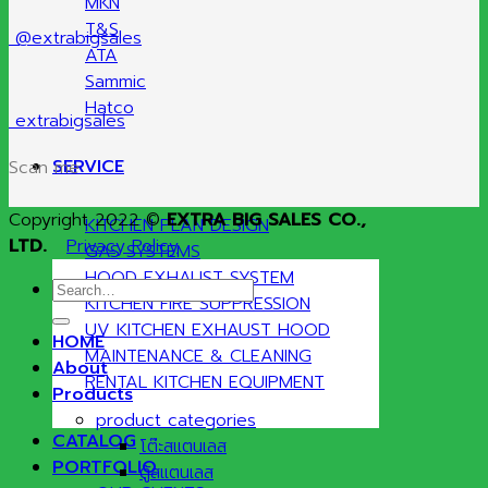
MKN
T&S
@extrabigsales
ATA
Sammic
Hatco
extrabigsales
SERVICE
Scan me
Copyright 2022 ©
EXTRA BIG SALES CO.,
KITCHEN PLAN DESIGN
LTD.
Privacy Policy
GAS SYSTEMS
HOOD EXHAUST SYSTEM
Search
KITCHEN FIRE SUPPRESSION
for:
UV KITCHEN EXHAUST HOOD
HOME
MAINTENANCE & CLEANING
About
RENTAL KITCHEN EQUIPMENT
Products
product categories
CATALOG
โต๊ะสแตนเลส
PORTFOLIO
ตู้สแตนเลส