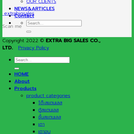
OUR CLIENTS
NEWS&ARTICLES
extrabigsales
Contact
Search
Scan me
for:
Copyright 2022 ©
EXTRA BIG SALES CO.,
LTD.
Privacy Policy
Search
for:
HOME
About
Products
product categories
โต๊ะสแตนเลส
ตู้สแตนเลส
ชั้นสแตนเลส
เตา
เตาอบ