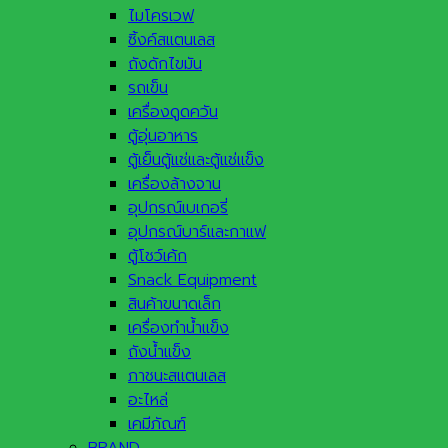
ไมโครเวฟ
ซิ้งค์สแตนเลส
ถังดักไขมัน
รถเข็น
เครื่องดูดควัน
ตู้อุ่นอาหาร
ตู้เย็นตู้แช่และตู้แช่แข็ง
เครื่องล้างจาน
อุปกรณ์เบเกอรี่
อุปกรณ์บาร์และกาแฟ
ตู้โชว์เค้ก
Snack Equipment
สินค้าขนาดเล็ก
เครื่องทำน้ำแข็ง
ถังน้ำแข็ง
ภาชนะสแตนเลส
อะไหล่
เคมีภัณฑ์