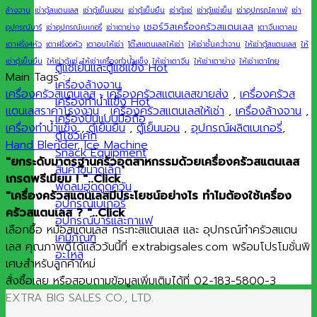
ล้างจาน
เช่าตู้สแตนเลส
เช่าตู้เย็นนอน
เช่าตู้เย็นยืน
เช่าตู้แช่
เช่าตู้แช่เย็น
เช่าอุปกรณ์คาเฟ่
เช่า
เซอร์วิสเครื่องครัวสแตนเลส
อุปกรณ์บาร์
เช่าอุปกรณ์เบเกอรี่
เช่าเตาย่าง
เตาจีนเตาลม
เตาฝรั่ง4หัว
เตาฝรั่ง6หัว
เตาอบให้เช่า
โต๊ะสแตนเลสให้เช่า
ให้เช่าชั้นคว่ำจาน
ให้เช่าตู้สแตนเลส
ให้
เช่าตู้เย็นยืน
ให้เช่าตู้แช่
ให้เช่าเครื่องทำน้ำแข็ง
ให้เช่าเตาจีน
ให้เช่าเตาย่าง
ให้เช่าเตาไทย
ตู้แช่เย็นและตู้แช่แข็ง
Main Tags :
เครื่องล้างจาน
เครื่องครัวสแตนเลส
,
เครื่องครัวสแตนเลสขายส่ง
,
เครื่องครัวส
เครื่องทำน้ำแข็ง
แตนเลสราคาโรงงาน
,
เครื่องครัวสแตนเลสให้เช่า
,
เครื่องล้างจาน
,
เครื่องปั่นแบบมือถือ
เครื่องทำน้ำแข็ง
,
ตู้เย็นยืน
,
ตู้เย็นนอน
,
อุปกรณ์ผลิตเบเกอรี่
,
ตู้โชว์เค้ก
Hand Blender
,
Ice Machine
Snack Equipment
"ยกระดับมาตรฐานครัวอุตสาหกรรมด้วยเครื่องครัวสแตนเลส
สินค้าขนาดเล็ก
เกรดพรีเมียม ! "..Click
พัดลมฮูดดูดควัน
"เครื่องครัวสแตนเลสมีประโยชน์อย่างไร ทำไมต้องใช้เครื่อง
อุปกรณ์เบเกอรี่
ครัวสแตนเลส ? "..Click
อุปกรณ์บาร์และกาแฟ
เลือกซื้อ หม้อสแตนเลส กระทะสแตนเลส และ อุปกรณ์ทำครัวสแตน
เคมีภัณฑ์
เลส คุณภาพดีได้แล้ววันนี้ที่ extrabigsales.com พร้อมโปรโมชั่นพิ
อะไหล่
เศษสำหรับลูกค้าใหม่
สั่งซื้อเลย หรือสอบถามข้อมูลเพิ่มเติมได้ที่ 02-183-5800-3
EXTRA BIG SALES CO., LTD.