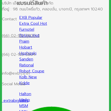
แบรนด์สินค้า
บริษัท เอ๊กซ์ตร้า บิ๊ก เซลส์ จำกัด
ที่อยู่ : 98 ถนนโพธิ์แก้ว, คลองจั่น, บางกะปิ, กรุงเทพฯ 10240
EXB
Contact
Extra Cool
Furnotel
Retigo
(66) 02-183-5800-3
Praim
Hobart
Hoshizaki
(66) 02-183-5804
Sanden
Rational
Robot Coupe
info@exb.co.th
Kolb
Kidde
Social Media
Halton
Meiko
extrabigsales
MSM