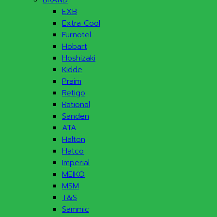
BRAND
EXB
Extra Cool
Furnotel
Hobart
Hoshizaki
Kidde
Praim
Retigo
Rational
Sanden
ATA
Halton
Hatco
Imperial
MEIKO
MSM
T&S
Sammic