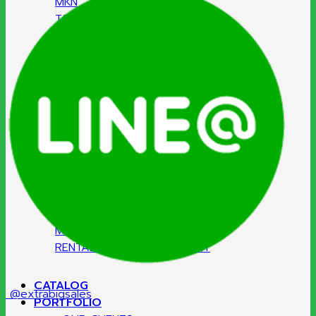
MKN
T&S
ATA
Sammic
Hatco
SERVICE
KITCHEN PLAN DESIGN
GAS SYSTEMS
HOOD EXHAUST SYSTEM
KITCHEN FIRE SUPPRESSION
UV KITCHEN EXHAUST HOOD
MAINTENANCE & CLEANING
RENTAL KITCHEN EQUIPMENT
CATALOG
@extrabigsales
PORTFOLIO