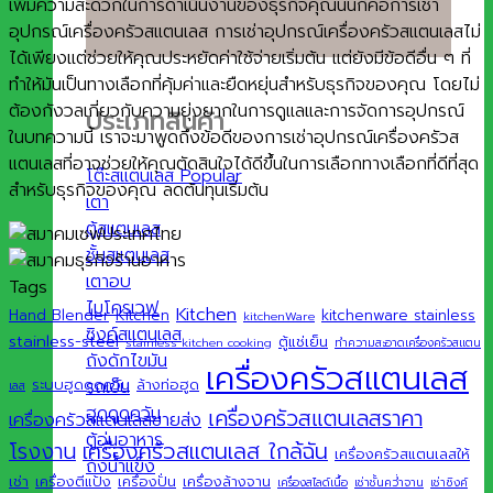
เพิ่มความสะดวกในการดำเนินงานของธุรกิจคุณนั่นก็คือการเช่า
อุปกรณ์เครื่องครัวสแตนเลส การเช่าอุปกรณ์เครื่องครัวสแตนเลสไม่
ได้เพียงแต่ช่วยให้คุณประหยัดค่าใช้จ่ายเริ่มต้น แต่ยังมีข้อดีอื่น ๆ ที่
ทำให้มันเป็นทางเลือกที่คุ้มค่าและยืดหยุ่นสำหรับธุรกิจของคุณ โดยไม่
ต้องกังวลเกี่ยวกับความยุ่งยากในการดูแลและการจัดการอุปกรณ์
ประเภทสินค้า
ในบทความนี้ เราจะมาพูดถึงข้อดีของการเช่าอุปกรณ์เครื่องครัวส
แตนเลสที่อาจช่วยให้คุณตัดสินใจได้ดีขึ้นในการเลือกทางเลือกที่ดีที่สุด
โต๊ะสแตนเลส
สำหรับธุรกิจของคุณ ลดต้นทุนเริ่มต้น
เตา
ตู้สแตนเลส
ชั้นสแตนเลส
เตาอบ
Tags
ไมโครเวฟ
Kitchen
Hand Blender
Kitchen
kitchenware stainless
kitchenWare
ซิงค์สแตนเลส
stainless-steel
ตู้แช่เย็น
stainless kitchen cooking
ทำความสะอาดเครื่องครัวสแตน
ถังดักไขมัน
เครื่องครัวสแตนเลส
รถเข็น
ระบบฮูดดูดควัน
ล้างท่อฮูด
เลส
ฮูดดูดควัน
เครื่องครัวสแตนเลสราคา
เครื่องครัวสแตนเลสขายส่ง
ตู้อุ่นอาหาร
เครื่องครัวสแตนเลส ใกล้ฉัน
โรงงาน
เครื่องครัวสแตนเลสให้
ถังน้ำแข็ง
เช่า
เครื่องตีแป้ง
เครื่องปั่น
เครื่องล้างจาน
เครื่องสไลด์เนื้อ
เช่าชั้นคว่ำจาน
เช่าซิงค์