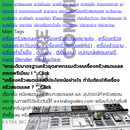
ล้างจาน
เช่าตู้สแตนเลส
เช่าตู้เย็นนอน
เช่าตู้เย็นยืน
เช่าตู้แช่
เช่าตู้แช่เย็น
เช่าอุปกรณ์คาเฟ่
เช่า
เซอร์วิสเครื่องครัวสแตนเลส
อุปกรณ์บาร์
เช่าอุปกรณ์เบเกอรี่
เช่าเตาย่าง
เตาจีนเตาลม
เตาฝรั่ง4หัว
เตาฝรั่ง6หัว
เตาอบให้เช่า
โต๊ะสแตนเลสให้เช่า
ให้เช่าชั้นคว่ำจาน
ให้เช่าตู้สแตนเลส
ให้
เช่าตู้เย็นยืน
ให้เช่าตู้แช่
ให้เช่าเครื่องทำน้ำแข็ง
ให้เช่าเตาจีน
ให้เช่าเตาย่าง
ให้เช่าเตาไทย
Main Tags :
เครื่องครัวสแตนเลส
,
เครื่องครัวสแตนเลสขายส่ง
,
เครื่องครัวส
แตนเลสราคาโรงงาน
,
เครื่องครัวสแตนเลสให้เช่า
,
เครื่องล้างจาน
,
เครื่องทำน้ำแข็ง
,
ตู้เย็นยืน
,
ตู้เย็นนอน
,
อุปกรณ์ผลิตเบเกอรี่
,
Hand Blender
,
Ice Machine
"ยกระดับมาตรฐานครัวอุตสาหกรรมด้วยเครื่องครัวสแตนเลส
เกรดพรีเมียม ! "..Click
"เครื่องครัวสแตนเลสมีประโยชน์อย่างไร ทำไมต้องใช้เครื่อง
ครัวสแตนเลส ? "..Click
เลือกซื้อ หม้อสแตนเลส กระทะสแตนเลส และ อุปกรณ์ทำครัวสแตน
เลส คุณภาพดีได้แล้ววันนี้ที่ extrabigsales.com พร้อมโปรโมชั่นพิ
เศษสำหรับลูกค้าใหม่
สั่งซื้อเลย หรือสอบถามข้อมูลเพิ่มเติมได้ที่ 02-183-5800-3
EXTRA BIG SALES CO., LTD.