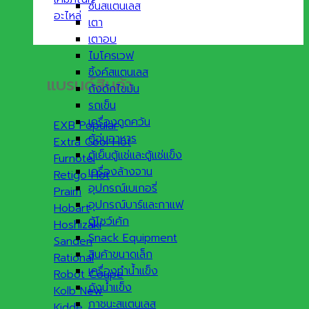
ชั้นสแตนเลส
อะไหล่
เตา
เตาอบ
ไมโครเวฟ
ซิ้งค์สแตนเลส
แบรนด์สินค้า
ถังดักไขมัน
รถเข็น
เครื่องดูดควัน
EXB
ตู้อุ่นอาหาร
Extra Cool
ตู้เย็นตู้แช่และตู้แช่แข็ง
Furnotel
เครื่องล้างจาน
Retigo
อุปกรณ์เบเกอรี่
Praim
อุปกรณ์บาร์และกาแฟ
Hobart
ตู้โชว์เค้ก
Hoshizaki
Snack Equipment
Sanden
สินค้าขนาดเล็ก
Rational
เครื่องทำน้ำแข็ง
Robot Coupe
ถังน้ำแข็ง
Kolb
ภาชนะสแตนเลส
Kidde