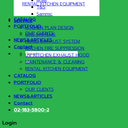
MSM
RENTAL KITCHEN EQUIPMENT
T&S
Sammic
CATALOG
SERVICE
PORTFOLIO
KITCHEN PLAN DESIGN
OUR CLIENTS
GAS SYSTEMS
NEWS&ARTICLES
HOOD EXHAUST SYSTEM
Contact
KITCHEN FIRE SUPPRESSION
Search
UV KITCHEN EXHAUST HOOD
for:
MAINTENANCE & CLEANING
RENTAL KITCHEN EQUIPMENT
CATALOG
PORTFOLIO
OUR CLIENTS
NEWS&ARTICLES
Contact
02-183-5800-2
Login