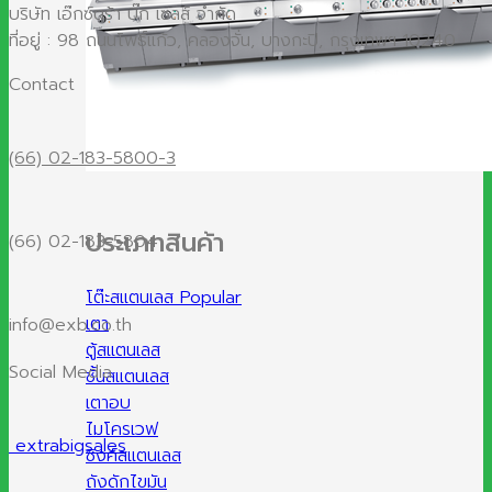
บริษัท เอ๊กซ์ตร้า บิ๊ก เซลส์ จำกัด
ที่อยู่ : 98 ถนนโพธิ์แก้ว, คลองจั่น, บางกะปิ, กรุงเทพฯ 10240
Contact
(66) 02-183-5800-3
ประเภทสินค้า
(66) 02-183-5804
โต๊ะสแตนเลส
เตา
info@exb.co.th
ตู้สแตนเลส
Social Media
ชั้นสแตนเลส
เตาอบ
ไมโครเวฟ
extrabigsales
ซิงค์สแตนเลส
ถังดักไขมัน