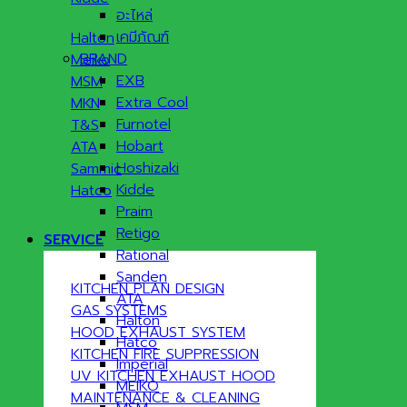
อะไหล่
เคมีภัณฑ์
Halton
BRAND
Meiko
EXB
MSM
Extra Cool
MKN
Furnotel
T&S
Hobart
ATA
Hoshizaki
Sammic
Kidde
Hatco
Praim
Retigo
SERVICE
Rational
Sanden
KITCHEN PLAN DESIGN
ATA
GAS SYSTEMS
Halton
HOOD EXHAUST SYSTEM
Hatco
KITCHEN FIRE SUPPRESSION
Imperial
UV KITCHEN EXHAUST HOOD
MEIKO
MAINTENANCE & CLEANING