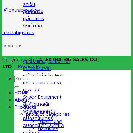
รถเข็น
@extrabigsales
ฮูดดูดควัน
ตู้อุ่นอาหาร
ถังน้ำแข็ง
extrabigsales
Scan me
Copyright 2022 ©
EXTRA BIG SALES CO.,
ตู้แช่เย็นและตู้แช่แข็ง
LTD.
Privacy Policy
เครื่องล้างจาน
เครื่องทำน้ำแข็ง
Search
เครื่องปั่นแบบมือถือ
for:
ตู้โชว์เค้ก
HOME
Snack Equipment
About
สินค้าขนาดเล็ก
Products
พัดลมฮูดดูดควัน
product categories
อุปกรณ์เบเกอรี่
โต๊ะสแตนเลส
อุปกรณ์บาร์และกาแฟ
ตู้สแตนเลส
เคมีภัณฑ์