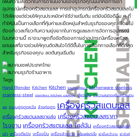
เพิ่มความสะดวกในการดำเนินงานของธุรกิจคุณนั่นก็คือการเช่า
อุปกรณ์เครื่องครัวสแตนเลส การเช่าอุปกรณ์เครื่องครัวสแตนเลสไม่
ได้เพียงแต่ช่วยให้คุณประหยัดค่าใช้จ่ายเริ่มต้น แต่ยังมีข้อดีอื่น ๆ ที่
ทำให้มันเป็นทางเลือกที่คุ้มค่าและยืดหยุ่นสำหรับธุรกิจของคุณ โดยไม่
ต้องกังวลเกี่ยวกับความยุ่งยากในการดูแลและการจัดการอุปกรณ์
ในบทความนี้ เราจะมาพูดถึงข้อดีของการเช่าอุปกรณ์เครื่องครัวส
แตนเลสที่อาจช่วยให้คุณตัดสินใจได้ดีขึ้นในการเลือกทางเลือกที่ดีที่สุด
สำหรับธุรกิจของคุณ ลดต้นทุนเริ่มต้น
Tags
Kitchen
Hand Blender
Kitchen
kitchenware stainless
kitchenWare
stainless-steel
ตู้แช่เย็น
stainless kitchen cooking
ทำความสะอาดเครื่องครัวสแตน
เครื่องครัวสแตนเลส
ระบบฮูดดูดควัน
ล้างท่อฮูด
เลส
เครื่องครัวสแตนเลสราคา
เครื่องครัวสแตนเลสขายส่ง
เครื่องครัวสแตนเลส ใกล้ฉัน
โรงงาน
เครื่องครัวสแตนเลสให้
เช่า
เครื่องตีแป้ง
เครื่องปั่น
เครื่องล้างจาน
เครื่องสไลด์เนื้อ
เช่าชั้นคว่ำจาน
เช่าซิงค์