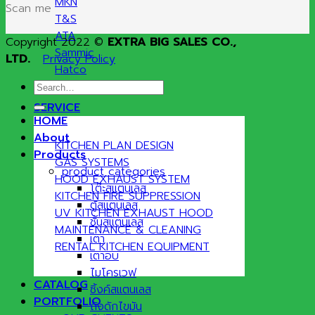
MKN
Scan me
T&S
ATA
Copyright 2022 ©
EXTRA BIG SALES CO.,
Sammic
LTD.
Privacy Policy
Hatco
Search
for:
SERVICE
HOME
About
KITCHEN PLAN DESIGN
Products
GAS SYSTEMS
product categories
HOOD EXHAUST SYSTEM
โต๊ะสแตนเลส
KITCHEN FIRE SUPPRESSION
ตู้สแตนเลส
UV KITCHEN EXHAUST HOOD
ชั้นสแตนเลส
MAINTENANCE & CLEANING
เตา
RENTAL KITCHEN EQUIPMENT
เตาอบ
ไมโครเวฟ
CATALOG
ซิ้งค์สแตนเลส
PORTFOLIO
ถังดักไขมัน