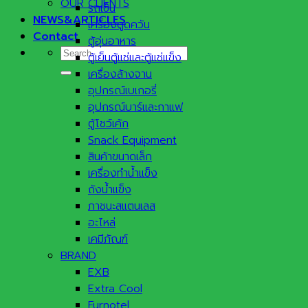
OUR CLIENTS
รถเข็น
NEWS&ARTICLES
เครื่องดูดควัน
Contact
ตู้อุ่นอาหาร
Search
ตู้เย็นตู้แช่และตู้แช่แข็ง
for:
เครื่องล้างจาน
อุปกรณ์เบเกอรี่
อุปกรณ์บาร์และกาแฟ
ตู้โชว์เค้ก
Snack Equipment
สินค้าขนาดเล็ก
เครื่องทำน้ำแข็ง
ถังน้ำแข็ง
ภาชนะสแตนเลส
อะไหล่
เคมีภัณฑ์
BRAND
EXB
Extra Cool
Furnotel