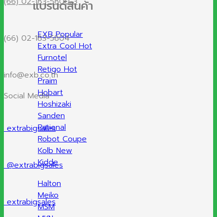
(66) 02-183-5800-3
แบรนด์สินค้า
EXB
(66) 02-183-5804
Extra Cool
Furnotel
Retigo
info@exb.co.th
Praim
Hobart
Social Media
Hoshizaki
Sanden
Rational
extrabigsales
Robot Coupe
Kolb
Kidde
@extrabigsales
Halton
Meiko
extrabigsales
MSM