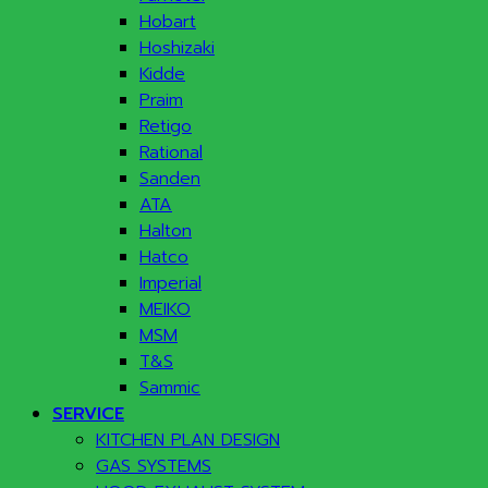
Hobart
Hoshizaki
Kidde
Praim
Retigo
Rational
Sanden
ATA
Halton
Hatco
Imperial
MEIKO
MSM
T&S
Sammic
SERVICE
KITCHEN PLAN DESIGN
GAS SYSTEMS