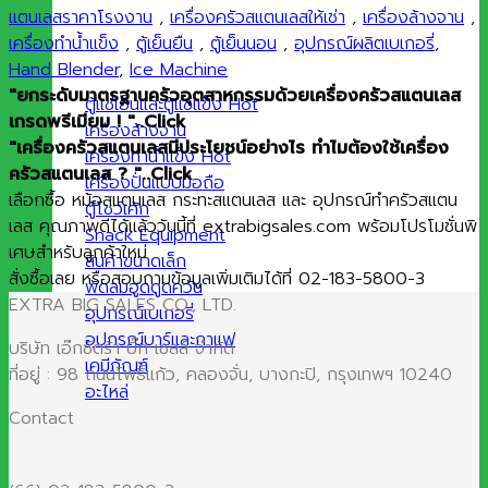
แตนเลสราคาโรงงาน
,
เครื่องครัวสแตนเลสให้เช่า
,
เครื่องล้างจาน
,
เครื่องทำน้ำแข็ง
,
ตู้เย็นยืน
,
ตู้เย็นนอน
,
อุปกรณ์ผลิตเบเกอรี่
,
Hand Blender
,
Ice Machine
"ยกระดับมาตรฐานครัวอุตสาหกรรมด้วยเครื่องครัวสแตนเลส
ตู้แช่เย็นและตู้แช่แข็ง
เกรดพรีเมียม ! "..Click
เครื่องล้างจาน
"เครื่องครัวสแตนเลสมีประโยชน์อย่างไร ทำไมต้องใช้เครื่อง
เครื่องทำน้ำแข็ง
ครัวสแตนเลส ? "..Click
เครื่องปั่นแบบมือถือ
เลือกซื้อ หม้อสแตนเลส กระทะสแตนเลส และ อุปกรณ์ทำครัวสแตน
ตู้โชว์เค้ก
เลส คุณภาพดีได้แล้ววันนี้ที่ extrabigsales.com พร้อมโปรโมชั่นพิ
Snack Equipment
เศษสำหรับลูกค้าใหม่
สินค้าขนาดเล็ก
สั่งซื้อเลย หรือสอบถามข้อมูลเพิ่มเติมได้ที่ 02-183-5800-3
พัดลมฮูดดูดควัน
EXTRA BIG SALES CO., LTD.
อุปกรณ์เบเกอรี่
อุปกรณ์บาร์และกาแฟ
บริษัท เอ๊กซ์ตร้า บิ๊ก เซลส์ จำกัด
เคมีภัณฑ์
ที่อยู่ : 98 ถนนโพธิ์แก้ว, คลองจั่น, บางกะปิ, กรุงเทพฯ 10240
อะไหล่
Contact