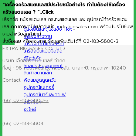
"เครื่องครัวสแตนเลสมีประโยชน์อย่างไร ทำไมต้องใช้เครื่อง
ครัวสแตนเลส ? "..Click
เลือกซื้อ หม้อสแตนเลส กระทะสแตนเลส และ อุปกรณ์ทำครัวสแตน
เลส คุณภาพดีได้แล้ววันนี้ที่ extrabigsales.com พร้อมโปรโมชั่นพิ
ตู้แช่เย็นและตู้แช่แข็ง
เศษสำหรับลูกค้าใหม่
เครื่องล้างจาน
สั่งซื้อเลย หรือสอบถามข้อมูลเพิ่มเติมได้ที่ 02-183-5800-3
เครื่องทำน้ำแข็ง
EXTRA BIG SALES CO., LTD.
เครื่องปั่นแบบมือถือ
ตู้โชว์เค้ก
บริษัท เอ๊กซ์ตร้า บิ๊ก เซลส์ จำกัด
Snack Equipment
ที่อยู่ : 98 ถนนโพธิ์แก้ว, คลองจั่น, บางกะปิ, กรุงเทพฯ 10240
สินค้าขนาดเล็ก
พัดลมฮูดดูดควัน
Contact
อุปกรณ์เบเกอรี่
อุปกรณ์บาร์และกาแฟ
(66) 02-183-5800-3
เคมีภัณฑ์
อะไหล่
(66) 02-183-5804