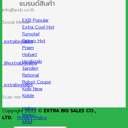
แบรนด์สินค้า
info@exb.co.th
EXB
Social Media
Extra Cool
Furnotel
Retigo
extrabigsales
Praim
Hobart
Hoshizaki
@extrabigsales
Sanden
Rational
Robot Coupe
extrabigsales
Kolb
Kidde
Scan me
Halton
Copyright 2022 ©
EXTRA BIG SALES CO.,
Meiko
LTD.
Privacy Policy
MSM