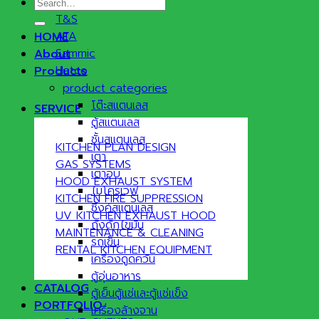
Search
MKN
for:
T&S
ATA
HOME
Sammic
About
Hatco
Products
product categories
โต๊ะสแตนเลส
SERVICE
ตู้สแตนเลส
ชั้นสแตนเลส
KITCHEN PLAN DESIGN
เตา
GAS SYSTEMS
เตาอบ
HOOD EXHAUST SYSTEM
ไมโครเวฟ
KITCHEN FIRE SUPPRESSION
ซิ้งค์สแตนเลส
UV KITCHEN EXHAUST HOOD
ถังดักไขมัน
MAINTENANCE & CLEANING
รถเข็น
RENTAL KITCHEN EQUIPMENT
เครื่องดูดควัน
ตู้อุ่นอาหาร
CATALOG
ตู้เย็นตู้แช่และตู้แช่แข็ง
PORTFOLIO
เครื่องล้างจาน