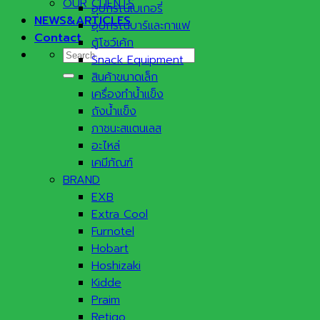
OUR CLIENTS
อุปกรณ์เบเกอรี่
NEWS&ARTICLES
อุปกรณ์บาร์และกาแฟ
Contact
ตู้โชว์เค้ก
Search
Snack Equipment
for:
สินค้าขนาดเล็ก
เครื่องทำน้ำแข็ง
ถังน้ำแข็ง
ภาชนะสแตนเลส
อะไหล่
เคมีภัณฑ์
BRAND
EXB
Extra Cool
Furnotel
Hobart
Hoshizaki
Kidde
Praim
Retigo