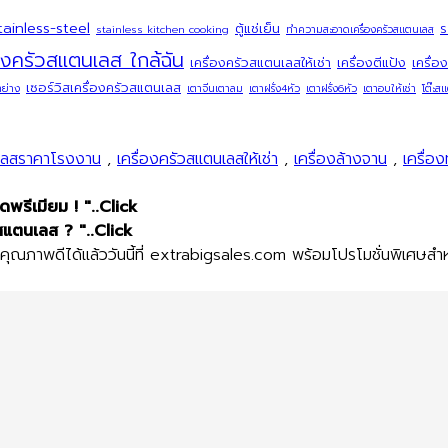
tainless-steel
ตู้แช่เย็น
ร
stainless kitchen cooking
ทำความสะอาดเครื่องครัวสแตนเลส
่องครัวสแตนเลส ใกล้ฉัน
เครื่องครัวสแตนเลสให้เช่า
เครื่องตีแป้ง
เครื่อง
เซอร์วิสเครื่องครัวสแตนเลส
าย่าง
เตาจีนเตาลม
เตาฝรั่ง4หัว
เตาฝรั่ง6หัว
เตาอบให้เช่า
โต๊ะส
นเลสราคาโรงงาน
,
เครื่องครัวสแตนเลสให้เช่า
,
เครื่องล้างจาน
,
เครื่อง
รีเมียม ! "..Click
สแตนเลส ? "..Click
ณภาพดีได้แล้ววันนี้ที่ extrabigsales.com พร้อมโปรโมชั่นพิเศษสำหร