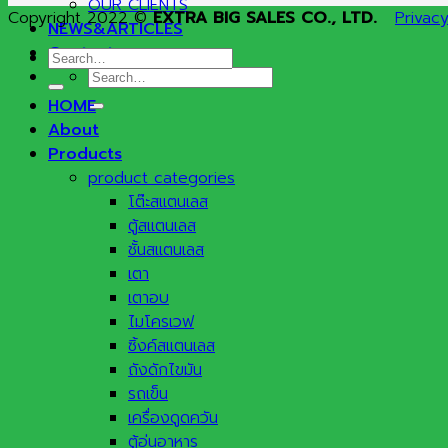
OUR CLIENTS
Copyright 2022 ©
EXTRA BIG SALES CO., LTD.
Privacy
NEWS&ARTICLES
Contact
Search
Search
for:
for:
HOME
About
Products
product categories
โต๊ะสแตนเลส
ตู้สแตนเลส
ชั้นสแตนเลส
เตา
เตาอบ
ไมโครเวฟ
ซิ้งค์สแตนเลส
ถังดักไขมัน
รถเข็น
เครื่องดูดควัน
ตู้อุ่นอาหาร