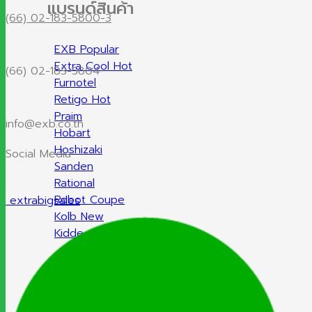
แบรนด์สินค้า
(66) 02-183-5800-3
EXB
Extra Cool
(66) 02-183-5804
Furnotel
Retigo
Praim
info@exb.co.th
Hobart
Hoshizaki
Social Media
Sanden
Rational
Robot Coupe
extrabigsales
Kolb
Kidde
Halton
Meiko
MSM