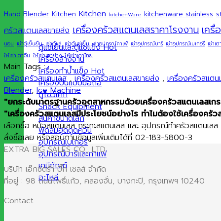
Kitchen
s
Hand Blender
Kitchen
kitchenware stainless
kitchenWare
เครื
เครื่องครัวสแตนเลสราคาโรงงาน
ครัวสแตนเลสขายส่ง
นอน
เช่าตู้เย็นยืน
เช่าตู้แช่
เช่าตู้แช่เย็น
เช่าอุปกรณ์คาเฟ่
เช่าอุปกรณ์บาร์
เช่าอุปกรณ์เบเกอรี่
เช่าเต
ตู้แช่เย็นและตู้แช่แข็ง
ให้เช่าเตาจีน
ให้เช่าเตาย่าง
ให้เช่าเตาไทย
เครื่องล้างจาน
Main Tags :
เครื่องทำน้ำแข็ง
เครื่องครัวสแตนเลส
,
เครื่องครัวสแตนเลสขายส่ง
,
เครื่องครัวสแต
เครื่องปั่นแบบมือถือ
Blender
,
Ice Machine
ตู้โชว์เค้ก
"ยกระดับมาตรฐานครัวอุตสาหกรรมด้วยเครื่องครัวสแตนเลสเกรดพ
Snack Equipment
"เครื่องครัวสแตนเลสมีประโยชน์อย่างไร ทำไมต้องใช้เครื่องครัว
สินค้าขนาดเล็ก
เลือกซื้อ หม้อสแตนเลส กระทะสแตนเลส และ อุปกรณ์ทำครัวสแตนเลส คุ
พัดลมฮูดดูดควัน
สั่งซื้อเลย หรือสอบถามข้อมูลเพิ่มเติมได้ที่ 02-183-5800-3
อุปกรณ์เบเกอรี่
EXTRA BIG SALES CO., LTD.
อุปกรณ์บาร์และกาแฟ
เคมีภัณฑ์
บริษัท เอ๊กซ์ตร้า บิ๊ก เซลส์ จำกัด
อะไหล่
ที่อยู่ : 98 ถนนโพธิ์แก้ว, คลองจั่น, บางกะปิ, กรุงเทพฯ 10240
Contact