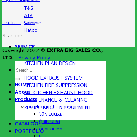
MKN
T&S
ATA
extrabigsales
Sammic
Hatco
Scan me
SERVICE
Copyright 2022 ©
EXTRA BIG SALES CO.,
LTD.
Privacy Policy
KITCHEN PLAN DESIGN
Search
GAS SYSTEMS
for:
HOOD EXHAUST SYSTEM
HOME
KITCHEN FIRE SUPPRESSION
About
UV KITCHEN EXHAUST HOOD
Products
MAINTENANCE & CLEANING
product categories
RENTAL KITCHEN EQUIPMENT
โต๊ะสแตนเลส
ตู้สแตนเลส
CATALOG
ชั้นสแตนเลส
PORTFOLIO
เตา