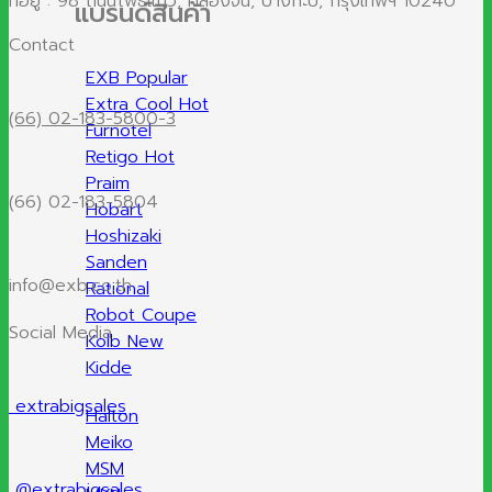
ที่อยู่ : 98 ถนนโพธิ์แก้ว, คลองจั่น, บางกะปิ, กรุงเทพฯ 10240
แบรนด์สินค้า
Contact
EXB
Extra Cool
(66) 02-183-5800-3
Furnotel
Retigo
Praim
(66) 02-183-5804
Hobart
Hoshizaki
Sanden
info@exb.co.th
Rational
Robot Coupe
Social Media
Kolb
Kidde
extrabigsales
Halton
Meiko
MSM
@extrabigsales