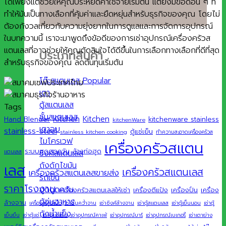
ได้เพียงแต่ช่วยให้คุณประหยัดค่าใช้จ่ายเริ่มต้น แต่ยังมีข้อดีอื่น ๆ ที่
ทำให้มันเป็นทางเลือกที่คุ้มค่าและยืดหยุ่นสำหรับธุรกิจของคุณ โดยไม่
ต้องกังวลเกี่ยวกับความยุ่งยากในการดูแลและการจัดการอุปกรณ์
ในบทความนี้ เราจะมาพูดถึงข้อดีของการเช่าอุปกรณ์เครื่องครัวส
แตนเลสที่อาจช่วยให้คุณตัดสินใจได้ดีขึ้นในการเลือกทางเลือกที่ดีที่สุด
ประเภทสินค้า
สำหรับธุรกิจของคุณ ลดต้นทุนเริ่มต้น
โต๊ะสแตนเลส
เตา
ตู้สแตนเลส
Tags
ชั้นสแตนเลส
Kitchen
Kitchen
Hand Blender
kitchenware stainless
kitchenWare
เตาอบ
stainless-steel
ตู้แช่เย็น
stainless kitchen cooking
ทำความสะอาดเครื่องครัวส
ไมโครเวฟ
เครื่องครัวสแตน
ระบบฮูดดูดควัน
ล้างท่อฮูด
ซิงค์สแตนเลส
แตนเลส
ถังดักไขมัน
เลส
เครื่องครัวสแตนเลส
เครื่องครัวสแตนเลสขายส่ง
รถเข็น
ราคาโรงงาน
ฮูดดูดควัน
เครื่องครัวสแตนเลสให้เช่า
เครื่องตีแป้ง
เครื่องปั่น
เครื่อง
ตู้อุ่นอาหาร
ล้างจาน
เครื่องสไลด์เนื้อ
เช่าชั้นคว่ำจาน
เช่าซิงค์ล้างจาน
เช่าตู้สแตนเลส
เช่าตู้เย็นนอน
เช่าตู้
ถังน้ำแข็ง
เย็นยืน
เช่าตู้แช่
เช่าตู้แช่เย็น
เช่าอุปกรณ์คาเฟ่
เช่าอุปกรณ์บาร์
เช่าอุปกรณ์เบเกอรี่
เช่าเตาย่าง