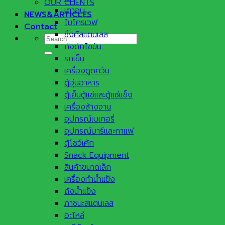
OUR CLIENTS
เตาอบ
NEWS&ARTICLES
ไมโครเวฟ
Contact
ซิ้งค์สแตนเลส
Search
ถังดักไขมัน
for:
รถเข็น
เครื่องดูดควัน
ตู้อุ่นอาหาร
ตู้เย็นตู้แช่และตู้แช่แข็ง
เครื่องล้างจาน
อุปกรณ์เบเกอรี่
อุปกรณ์บาร์และกาแฟ
ตู้โชว์เค้ก
Snack Equipment
สินค้าขนาดเล็ก
เครื่องทำน้ำแข็ง
ถังน้ำแข็ง
ภาชนะสแตนเลส
อะไหล่