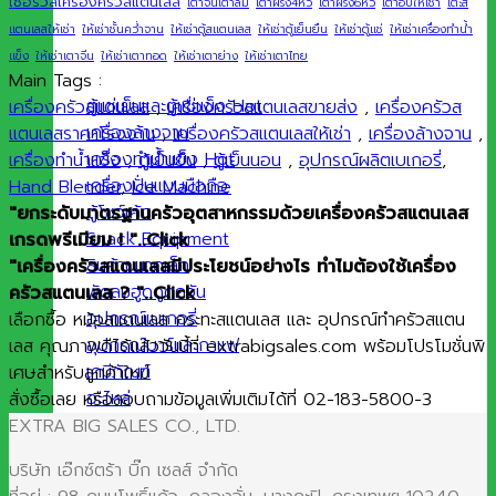
เซอร์วิสเครื่องครัวสแตนเลส
เตาจีนเตาลม
เตาฝรั่ง4หัว
เตาฝรั่ง6หัว
เตาอบให้เช่า
โต๊ะส
แตนเลสให้เช่า
ให้เช่าชั้นคว่ำจาน
ให้เช่าตู้สแตนเลส
ให้เช่าตู้เย็นยืน
ให้เช่าตู้แช่
ให้เช่าเครื่องทำน้ำ
แข็ง
ให้เช่าเตาจีน
ให้เช่าเตาทอด
ให้เช่าเตาย่าง
ให้เช่าเตาไทย
Main Tags :
ตู้แช่เย็นและตู้แช่แข็ง
เครื่องครัวสแตนเลส
,
เครื่องครัวสแตนเลสขายส่ง
,
เครื่องครัวส
เครื่องล้างจาน
แตนเลสราคาโรงงาน
,
เครื่องครัวสแตนเลสให้เช่า
,
เครื่องล้างจาน
,
เครื่องทำน้ำแข็ง
เครื่องทำน้ำแข็ง
,
ตู้เย็นยืน
,
ตู้เย็นนอน
,
อุปกรณ์ผลิตเบเกอรี่
,
เครื่องปั่นแบบมือถือ
Hand Blender
,
Ice Machine
ตู้โชว์เค้ก
"ยกระดับมาตรฐานครัวอุตสาหกรรมด้วยเครื่องครัวสแตนเลส
Snack Equipment
เกรดพรีเมียม ! "..Click
สินค้าขนาดเล็ก
"เครื่องครัวสแตนเลสมีประโยชน์อย่างไร ทำไมต้องใช้เครื่อง
พัดลมฮูดดูดควัน
ครัวสแตนเลส ? "..Click
อุปกรณ์เบเกอรี่
เลือกซื้อ หม้อสแตนเลส กระทะสแตนเลส และ อุปกรณ์ทำครัวสแตน
อุปกรณ์บาร์และกาแฟ
เลส คุณภาพดีได้แล้ววันนี้ที่ extrabigsales.com พร้อมโปรโมชั่นพิ
เคมีภัณฑ์
เศษสำหรับลูกค้าใหม่
อะไหล่
สั่งซื้อเลย หรือสอบถามข้อมูลเพิ่มเติมได้ที่ 02-183-5800-3
EXTRA BIG SALES CO., LTD.
บริษัท เอ๊กซ์ตร้า บิ๊ก เซลส์ จำกัด