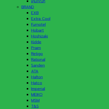
เคมีภัณฑ์
BRAND
EXB
Extra Cool
Furnotel
Hobart
Hoshizaki
Kidde
Praim
Retigo
Rational
Sanden
ATA
Halton
Hatco
Imperial
MEIKO
MSM
T&S