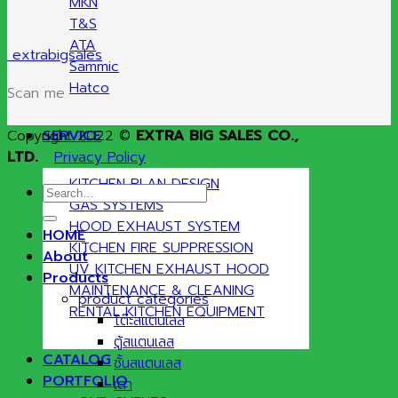
MKN
T&S
ATA
extrabigsales
Sammic
Hatco
Scan me
Copyright 2022 ©
EXTRA BIG SALES CO.,
SERVICE
LTD.
Privacy Policy
KITCHEN PLAN DESIGN
Search
GAS SYSTEMS
for:
HOOD EXHAUST SYSTEM
HOME
KITCHEN FIRE SUPPRESSION
About
UV KITCHEN EXHAUST HOOD
Products
MAINTENANCE & CLEANING
product categories
RENTAL KITCHEN EQUIPMENT
โต๊ะสแตนเลส
ตู้สแตนเลส
CATALOG
ชั้นสแตนเลส
PORTFOLIO
เตา