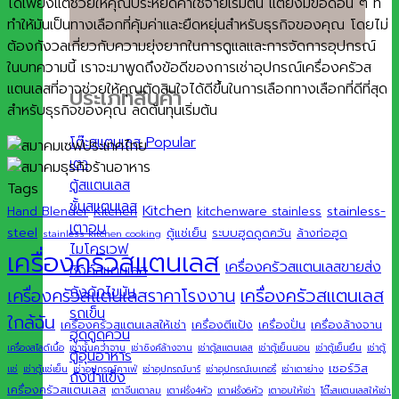
ได้เพียงแต่ช่วยให้คุณประหยัดค่าใช้จ่ายเริ่มต้น แต่ยังมีข้อดีอื่น ๆ ที่
ทำให้มันเป็นทางเลือกที่คุ้มค่าและยืดหยุ่นสำหรับธุรกิจของคุณ โดยไม่
ต้องกังวลเกี่ยวกับความยุ่งยากในการดูแลและการจัดการอุปกรณ์
ในบทความนี้ เราจะมาพูดถึงข้อดีของการเช่าอุปกรณ์เครื่องครัวส
แตนเลสที่อาจช่วยให้คุณตัดสินใจได้ดีขึ้นในการเลือกทางเลือกที่ดีที่สุด
ประเภทสินค้า
สำหรับธุรกิจของคุณ ลดต้นทุนเริ่มต้น
โต๊ะสแตนเลส
เตา
ตู้สแตนเลส
Tags
ชั้นสแตนเลส
Kitchen
stainless-
Hand Blender
Kitchen
kitchenware stainless
เตาอบ
steel
ตู้แช่เย็น
ระบบฮูดดูดควัน
ล้างท่อฮูด
stainless kitchen cooking
ไมโครเวฟ
เครื่องครัวสแตนเลส
เครื่องครัวสแตนเลสขายส่ง
ซิงค์สแตนเลส
ถังดักไขมัน
เครื่องครัวสแตนเลส
เครื่องครัวสแตนเลสราคาโรงงาน
รถเข็น
ใกล้ฉัน
เครื่องครัวสแตนเลสให้เช่า
เครื่องตีแป้ง
เครื่องปั่น
เครื่องล้างจาน
ฮูดดูดควัน
เครื่องสไลด์เนื้อ
เช่าชั้นคว่ำจาน
เช่าซิงค์ล้างจาน
เช่าตู้สแตนเลส
เช่าตู้เย็นนอน
เช่าตู้เย็นยืน
เช่าตู้
ตู้อุ่นอาหาร
เซอร์วิส
แช่
เช่าตู้แช่เย็น
เช่าอุปกรณ์คาเฟ่
เช่าอุปกรณ์บาร์
เช่าอุปกรณ์เบเกอรี่
เช่าเตาย่าง
ถังน้ำแข็ง
เครื่องครัวสแตนเลส
เตาจีนเตาลม
เตาฝรั่ง4หัว
เตาฝรั่ง6หัว
เตาอบให้เช่า
โต๊ะสแตนเลสให้เช่า