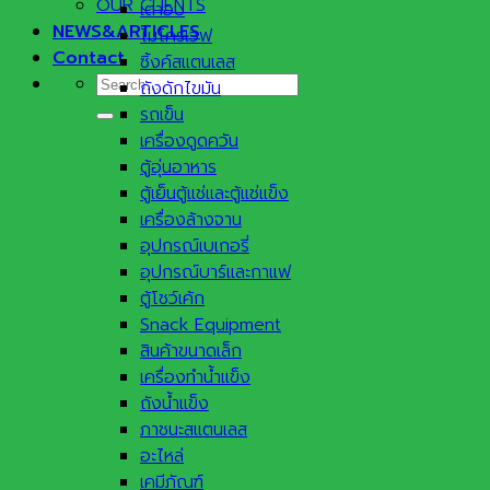
OUR CLIENTS
เตาอบ
NEWS&ARTICLES
ไมโครเวฟ
Contact
ซิ้งค์สแตนเลส
Search
ถังดักไขมัน
for:
รถเข็น
เครื่องดูดควัน
ตู้อุ่นอาหาร
ตู้เย็นตู้แช่และตู้แช่แข็ง
เครื่องล้างจาน
อุปกรณ์เบเกอรี่
อุปกรณ์บาร์และกาแฟ
ตู้โชว์เค้ก
Snack Equipment
สินค้าขนาดเล็ก
เครื่องทำน้ำแข็ง
ถังน้ำแข็ง
ภาชนะสแตนเลส
อะไหล่
เคมีภัณฑ์