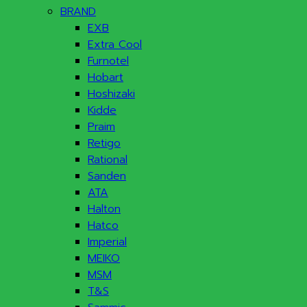
BRAND
EXB
Extra Cool
Furnotel
Hobart
Hoshizaki
Kidde
Praim
Retigo
Rational
Sanden
ATA
Halton
Hatco
Imperial
MEIKO
MSM
T&S