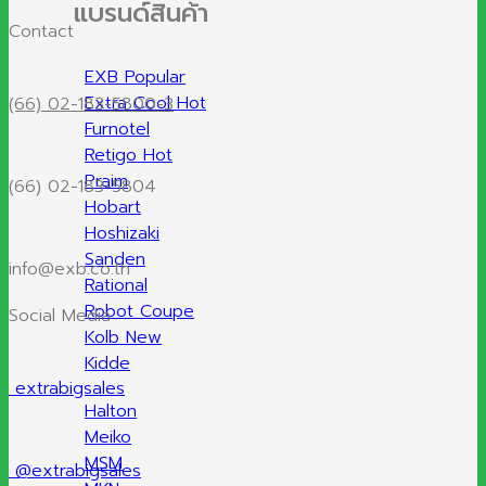
แบรนด์สินค้า
Contact
EXB
Extra Cool
(66) 02-183-5800-3
Furnotel
Retigo
Praim
(66) 02-183-5804
Hobart
Hoshizaki
Sanden
info@exb.co.th
Rational
Robot Coupe
Social Media
Kolb
Kidde
extrabigsales
Halton
Meiko
MSM
@extrabigsales