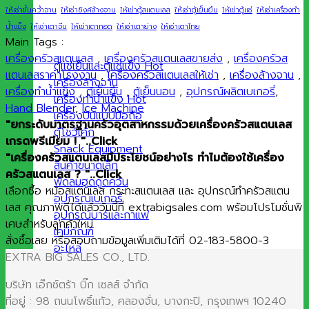
ให้เช่าชั้นคว่ำจาน
ให้เช่าซิงค์ล้างจาน
ให้เช่าตู้สแตนเลส
ให้เช่าตู้เย็นยืน
ให้เช่าตู้แช่
ให้เช่าเครื่องทำ
น้ำแข็ง
ให้เช่าเตาจีน
ให้เช่าเตาทอด
ให้เช่าเตาย่าง
ให้เช่าเตาไทย
Main Tags :
เครื่องครัวสแตนเลส
,
เครื่องครัวสแตนเลสขายส่ง
,
เครื่องครัวส
ตู้แช่เย็นและตู้แช่แข็ง
แตนเลสราคาโรงงาน
,
เครื่องครัวสแตนเลสให้เช่า
,
เครื่องล้างจาน
,
เครื่องล้างจาน
เครื่องทำน้ำแข็ง
,
ตู้เย็นยืน
,
ตู้เย็นนอน
,
อุปกรณ์ผลิตเบเกอรี่
,
เครื่องทำน้ำแข็ง
Hand Blender
,
Ice Machine
เครื่องปั่นแบบมือถือ
"ยกระดับมาตรฐานครัวอุตสาหกรรมด้วยเครื่องครัวสแตนเลส
ตู้โชว์เค้ก
เกรดพรีเมียม ! "..Click
Snack Equipment
"เครื่องครัวสแตนเลสมีประโยชน์อย่างไร ทำไมต้องใช้เครื่อง
สินค้าขนาดเล็ก
ครัวสแตนเลส ? "..Click
พัดลมฮูดดูดควัน
เลือกซื้อ หม้อสแตนเลส กระทะสแตนเลส และ อุปกรณ์ทำครัวสแตน
อุปกรณ์เบเกอรี่
เลส คุณภาพดีได้แล้ววันนี้ที่ extrabigsales.com พร้อมโปรโมชั่นพิ
อุปกรณ์บาร์และกาแฟ
เศษสำหรับลูกค้าใหม่
เคมีภัณฑ์
สั่งซื้อเลย หรือสอบถามข้อมูลเพิ่มเติมได้ที่ 02-183-5800-3
อะไหล่
EXTRA BIG SALES CO., LTD.
บริษัท เอ๊กซ์ตร้า บิ๊ก เซลส์ จำกัด
ที่อยู่ : 98 ถนนโพธิ์แก้ว, คลองจั่น, บางกะปิ, กรุงเทพฯ 10240