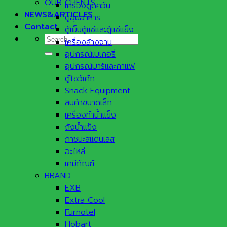
OUR CLIENTS
เครื่องดูดควัน
NEWS&ARTICLES
ตู้อุ่นอาหาร
Contact
ตู้เย็นตู้แช่และตู้แช่แข็ง
Search
เครื่องล้างจาน
for:
อุปกรณ์เบเกอรี่
อุปกรณ์บาร์และกาแฟ
ตู้โชว์เค้ก
Snack Equipment
สินค้าขนาดเล็ก
เครื่องทำน้ำแข็ง
ถังน้ำแข็ง
ภาชนะสแตนเลส
อะไหล่
เคมีภัณฑ์
BRAND
EXB
Extra Cool
Furnotel
Hobart