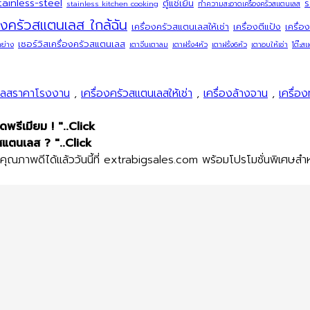
tainless-steel
ตู้แช่เย็น
ร
stainless kitchen cooking
ทำความสะอาดเครื่องครัวสแตนเลส
่องครัวสแตนเลส ใกล้ฉัน
เครื่องครัวสแตนเลสให้เช่า
เครื่องตีแป้ง
เครื่อง
เซอร์วิสเครื่องครัวสแตนเลส
าย่าง
เตาจีนเตาลม
เตาฝรั่ง4หัว
เตาฝรั่ง6หัว
เตาอบให้เช่า
โต๊ะส
นเลสราคาโรงงาน
,
เครื่องครัวสแตนเลสให้เช่า
,
เครื่องล้างจาน
,
เครื่อง
รีเมียม ! "..Click
สแตนเลส ? "..Click
ณภาพดีได้แล้ววันนี้ที่ extrabigsales.com พร้อมโปรโมชั่นพิเศษสำหร