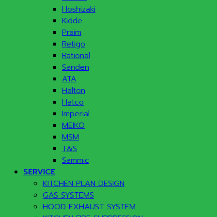
Hoshizaki
Kidde
Praim
Retigo
Rational
Sanden
ATA
Halton
Hatco
Imperial
MEIKO
MSM
T&S
Sammic
SERVICE
KITCHEN PLAN DESIGN
GAS SYSTEMS
HOOD EXHAUST SYSTEM