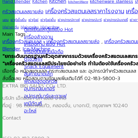
Kitchen
s
Hand Blender
Kitchen
kitchenware stainless
kitchenWare
เครื
เครื่องครัวสแตนเลสราคาโรงงาน
ครัวสแตนเลสขายส่ง
นอน
เช่าตู้เย็นยืน
เช่าตู้แช่
เช่าตู้แช่เย็น
เช่าอุปกรณ์คาเฟ่
เช่าอุปกรณ์บาร์
เช่าอุปกรณ์เบเกอรี่
เช่าเต
ให้เช่าเตาจีน
ให้เช่าเตาย่าง
ให้เช่าเตาไทย
ตู้แช่เย็นและตู้แช่แข็ง
Main Tags :
เครื่องล้างจาน
เครื่องครัวสแตนเลส
,
เครื่องครัวสแตนเลสขายส่ง
,
เครื่องครัวสแต
เครื่องทำน้ำแข็ง
Blender
,
Ice Machine
เครื่องปั่นแบบมือถือ
"ยกระดับมาตรฐานครัวอุตสาหกรรมด้วยเครื่องครัวสแตนเลสเกรดพ
ตู้โชว์เค้ก
"เครื่องครัวสแตนเลสมีประโยชน์อย่างไร ทำไมต้องใช้เครื่องครัว
Snack Equipment
เลือกซื้อ หม้อสแตนเลส กระทะสแตนเลส และ อุปกรณ์ทำครัวสแตนเลส คุ
สินค้าขนาดเล็ก
สั่งซื้อเลย หรือสอบถามข้อมูลเพิ่มเติมได้ที่ 02-183-5800-3
พัดลมฮูดดูดควัน
EXTRA BIG SALES CO., LTD.
อุปกรณ์เบเกอรี่
อุปกรณ์บาร์และกาแฟ
บริษัท เอ๊กซ์ตร้า บิ๊ก เซลส์ จำกัด
เคมีภัณฑ์
ที่อยู่ : 98 ถนนโพธิ์แก้ว, คลองจั่น, บางกะปิ, กรุงเทพฯ 10240
อะไหล่
Contact