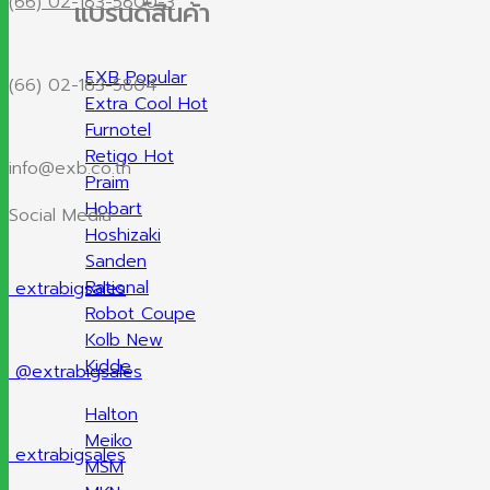
(66) 02-183-5800-3
แบรนด์สินค้า
EXB
(66) 02-183-5804
Extra Cool
Furnotel
Retigo
info@exb.co.th
Praim
Hobart
Social Media
Hoshizaki
Sanden
Rational
extrabigsales
Robot Coupe
Kolb
Kidde
@extrabigsales
Halton
Meiko
extrabigsales
MSM