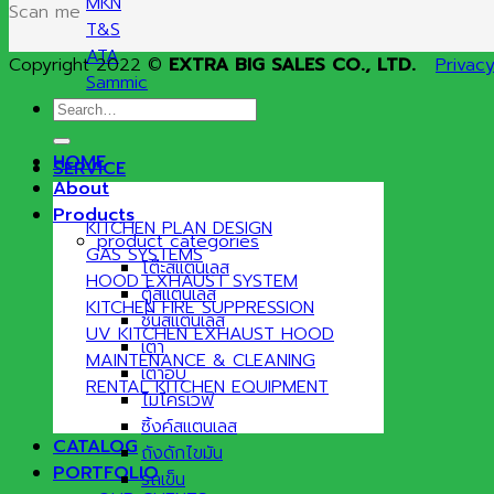
MKN
Scan me
T&S
ATA
Copyright 2022 ©
EXTRA BIG SALES CO., LTD.
Privacy
Sammic
Search
Hatco
for:
HOME
SERVICE
About
Products
KITCHEN PLAN DESIGN
product categories
GAS SYSTEMS
โต๊ะสแตนเลส
HOOD EXHAUST SYSTEM
ตู้สแตนเลส
KITCHEN FIRE SUPPRESSION
ชั้นสแตนเลส
UV KITCHEN EXHAUST HOOD
เตา
MAINTENANCE & CLEANING
เตาอบ
RENTAL KITCHEN EQUIPMENT
ไมโครเวฟ
ซิ้งค์สแตนเลส
CATALOG
ถังดักไขมัน
PORTFOLIO
รถเข็น