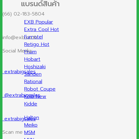
แบรนด์สินค้า
(66) 02-183-5804
EXB
Extra Cool
Furnotel
info@exb.co.th
Retigo
Social Media
Praim
Hobart
Hoshizaki
extrabigsales
Sanden
Rational
Robot Coupe
@extrabigsales
Kolb
Kidde
Halton
extrabigsales
Meiko
Scan me
MSM