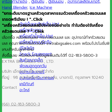
เครื่องทำน้ำแข็ง
,
ตู้เย็นยืน
,
ตู้เย็นนอน
,
อุปกรณ์ผลิตเบเกอรี่
,
Hand Blender
,
Ice Machine
"ยกระดับมาตรฐานครัวอุตสาหกรรมด้วยเครื่องครัวสแตนเลส
เกรดพรีเมียม ! "..Click
ตู้แช่เย็นและตู้แช่แข็ง
"เครื่องครัวสแตนเลสมีประโยชน์อย่างไร ทำไมต้องใช้เครื่อง
เครื่องล้างจาน
ครัวสแตนเลส ? "..Click
เครื่องทำน้ำแข็ง
เลือกซื้อ หม้อสแตนเลส กระทะสแตนเลส และ อุปกรณ์ทำครัวสแตน
เครื่องปั่นแบบมือถือ
เลส คุณภาพดีได้แล้ววันนี้ที่ extrabigsales.com พร้อมโปรโมชั่นพิ
ตู้โชว์เค้ก
เศษสำหรับลูกค้าใหม่
Snack Equipment
สั่งซื้อเลย หรือสอบถามข้อมูลเพิ่มเติมได้ที่ 02-183-5800-3
สินค้าขนาดเล็ก
EXTRA BIG SALES CO., LTD.
พัดลมฮูดดูดควัน
บริษัท เอ๊กซ์ตร้า บิ๊ก เซลส์ จำกัด
อุปกรณ์เบเกอรี่
ที่อยู่ : 98 ถนนโพธิ์แก้ว, คลองจั่น, บางกะปิ, กรุงเทพฯ 10240
อุปกรณ์บาร์และกาแฟ
เคมีภัณฑ์
Contact
อะไหล่
(66) 02-183-5800-3