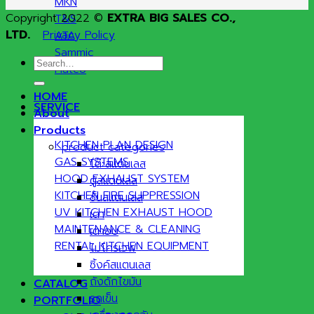
MKN
Copyright 2022 ©
EXTRA BIG SALES CO.,
T&S
LTD.
Privacy Policy
ATA
Sammic
Search
Hatco
for:
HOME
SERVICE
About
Products
KITCHEN PLAN DESIGN
product categories
GAS SYSTEMS
โต๊ะสแตนเลส
HOOD EXHAUST SYSTEM
ตู้สแตนเลส
KITCHEN FIRE SUPPRESSION
ชั้นสแตนเลส
UV KITCHEN EXHAUST HOOD
เตา
MAINTENANCE & CLEANING
เตาอบ
RENTAL KITCHEN EQUIPMENT
ไมโครเวฟ
ซิ้งค์สแตนเลส
ถังดักไขมัน
CATALOG
รถเข็น
PORTFOLIO