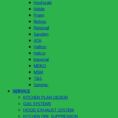
Hoshizaki
Kidde
Praim
Retigo
Rational
Sanden
ATA
Halton
Hatco
Imperial
MEIKO
MSM
T&S
Sammic
SERVICE
KITCHEN PLAN DESIGN
GAS SYSTEMS
HOOD EXHAUST SYSTEM
KITCHEN FIRE SUPPRESSION