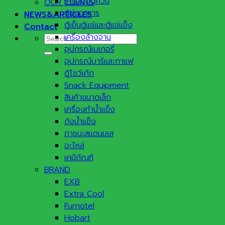
เครื่องดูดควัน
OUR CLIENTS
ตู้อุ่นอาหาร
NEWS&ARTICLES
ตู้เย็นตู้แช่และตู้แช่แข็ง
Contact
เครื่องล้างจาน
Search
อุปกรณ์เบเกอรี่
for:
อุปกรณ์บาร์และกาแฟ
ตู้โชว์เค้ก
Snack Equipment
สินค้าขนาดเล็ก
เครื่องทำน้ำแข็ง
ถังน้ำแข็ง
ภาชนะสแตนเลส
อะไหล่
เคมีภัณฑ์
BRAND
EXB
Extra Cool
Furnotel
Hobart