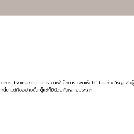
ร้านอาหาร โรงแรม/ภัตตาคาร คาเฟ่ ก็สมารถพบเห็นได้ โดยส่วนใหญ่แล้วผู็ป
น แต่ถึงอย่างนั้น ตู็แช่ก็มีด้วยกันหลายประเภท