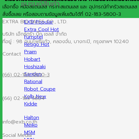
แบรนด์สินค้า
เลือกซื้อ หม้อสแตนเลส กระทะสแตนเลส และ อุปกรณ์ทำครัวสแตนเลส คุ
สั่งซื้อเลย หรือสอบถามข้อมูลเพิ่มเติมได้ที่ 02-183-5800-3
EXTRA BIG SALES CO., LTD.
EXB
Extra Cool
บริษัท เอ๊กซ์ตร้า บิ๊ก เซลส์ จำกัด
Furnotel
ที่อยู่ : 98 ถนนโพธิ์แก้ว, คลองจั่น, บางกะปิ, กรุงเทพฯ 10240
Retigo
Praim
Contact
Hobart
Hoshizaki
Sanden
(66) 02-183-5800-3
Rational
Robot Coupe
Kolb
(66) 02-183-5804
Kidde
Halton
info@exb.co.th
Meiko
MSM
Social Media