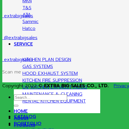
MKN
T&S
ATA
extrabigsales
Sammic
Hatco
@extrabigsales
SERVICE
extrabigsales
KITCHEN PLAN DESIGN
GAS SYSTEMS
Scan me
HOOD EXHAUST SYSTEM
KITCHEN FIRE SUPPRESSION
Copyright 2022 ©
EXTRA BIG SALES CO., LTD.
Privacy
UV KITCHEN EXHAUST HOOD
MAINTENANCE & CLEANING
Search
RENTAL KITCHEN EQUIPMENT
for:
HOME
CATALOG
About
PORTFOLIO
Products