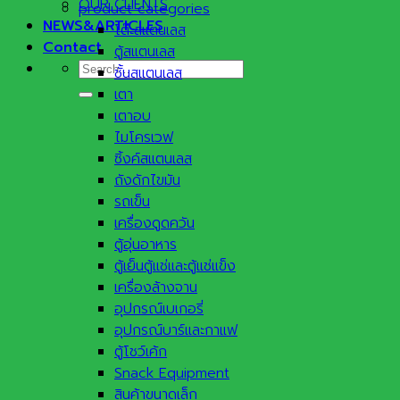
OUR CLIENTS
product categories
NEWS&ARTICLES
โต๊ะสแตนเลส
Contact
ตู้สแตนเลส
Search
ชั้นสแตนเลส
for:
เตา
เตาอบ
ไมโครเวฟ
ซิ้งค์สแตนเลส
ถังดักไขมัน
รถเข็น
เครื่องดูดควัน
ตู้อุ่นอาหาร
ตู้เย็นตู้แช่และตู้แช่แข็ง
เครื่องล้างจาน
อุปกรณ์เบเกอรี่
อุปกรณ์บาร์และกาแฟ
ตู้โชว์เค้ก
Snack Equipment
สินค้าขนาดเล็ก