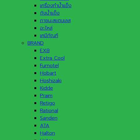
เครื่องทำน้ำแข็ง
ถังน้ำแข็ง
ภาชนะสแตนเลส
อะไหล่
เคมีภัณฑ์
BRAND
EXB
Extra Cool
Furnotel
Hobart
Hoshizaki
Kidde
Praim
Retigo
Rational
Sanden
ATA
Halton