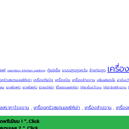
เครื่
eel
ตู้แช่เย็น
ระบบฮูดดูดควัน
ล้างท่อฮูด
stainless kitchen cooking
องครัวสแตนเลสให้เช่า
เครื่องตีแป้ง
เครื่องปั่น
เครื่องล้างจาน
เครื่องสไลด์เนื้อ
เช่าชั้นคว
าลม
เตาฝรั่ง4หัว
เตาฝรั่ง6หัว
เตาอบให้เช่า
โต๊ะสแตนเลสให้เช่า
ให้เช่าชั้นคว่ำจาน
ให้เช่าซิงค์ล้างจาน
นเลสราคาโรงงาน
,
เครื่องครัวสแตนเลสให้เช่า
,
เครื่องล้างจาน
,
เครื่อง
รีเมียม ! "..Click
สแตนเลส ? "..Click