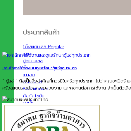
ประเภทสินค้า
โต๊ะสแตนเลส
เตา
ตู้สแตนเลส
ชั้นสแตนเลส
เจาะลึกการใช้งานและดูแลรักษาตู้แช่ทุกประเภท
เตาอบ
“ ตู้แช่ “ ถือเป็นสิ่งสำคัญที่ควรมีในครัวทุกประเภท ไม่ว่าคุณจะเปิด
ไมโครเวฟ
ครัวสแตนเลสด้วยความสวยงาม และคงทนต่อการใช้งาน จำเป็นตัวเลือกนั้
ซิงค์สแตนเลส
ถังดักไขมัน
รถเข็น
ฮูดดูดควัน
ตู้อุ่นอาหาร
ถังน้ำแข็ง