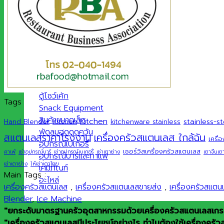
ตู้แช่เย็นและตู้แช่แข็ง
เครื่องล้างจาน
เครื่องทำน้ำแข็ง
เครื่องปั่นแบบมือถือ
ตู้โชว์เค้ก
Tags
Snack Equipment
สินค้าขนาดเล็ก
Kitchen
stainless-st
Hand Blender
Kitchen
kitchenware stainless
พัดลมฮูดดูดควัน
เครื่องครัวสแตนเลส ใกล้ฉัน
สแตนเลสราคาโรงงาน
เครื่
อุปกรณ์เบเกอรี่
เซอร์วิสเครื่องครัวสแตนเลส
คาเฟ่
เช่าอุปกรณ์บาร์
เช่าอุปกรณ์เบเกอรี่
เช่าเตาย่าง
เตาจีนเต
อุปกรณ์บาร์และกาแฟ
เช่าเตาย่าง
ให้เช่าเตาไทย
เคมีภัณฑ์
Main Tags :
อะไหล่
เครื่องครัวสแตนเลส
,
เครื่องครัวสแตนเลสขายส่ง
,
เครื่องครัวสแต
Blender
,
Ice Machine
"ยกระดับมาตรฐานครัวอุตสาหกรรมด้วยเครื่องครัวสแตนเลสเกรดพ
"เครื่องครัวสแตนเลสมีประโยชน์อย่างไร ทำไมต้องใช้เครื่องครัว