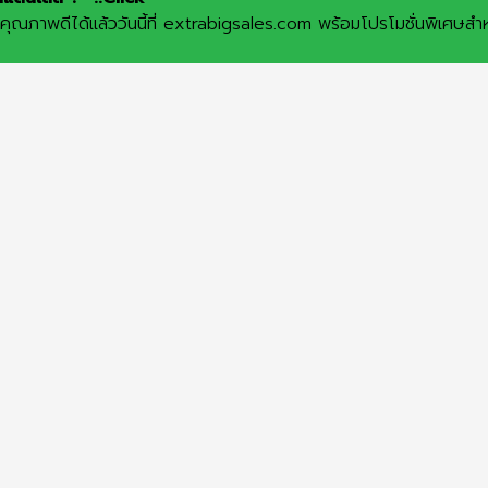
ณภาพดีได้แล้ววันนี้ที่ extrabigsales.com พร้อมโปรโมชั่นพิเศษสำหร