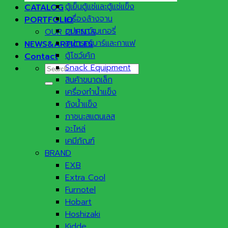
ตู้เย็นตู้แช่และตู้แช่แข็ง
CATALOG
เครื่องล้างจาน
PORTFOLIO
อุปกรณ์เบเกอรี่
OUR CLIENTS
อุปกรณ์บาร์และกาแฟ
NEWS&ARTICLES
ตู้โชว์เค้ก
Contact
Snack Equipment
Search
สินค้าขนาดเล็ก
for:
เครื่องทำน้ำแข็ง
ถังน้ำแข็ง
ภาชนะสแตนเลส
อะไหล่
เคมีภัณฑ์
BRAND
EXB
Extra Cool
Furnotel
Hobart
Hoshizaki
Kidde