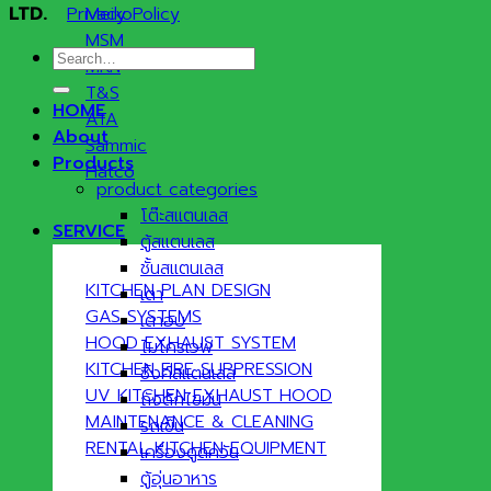
LTD.
Privacy Policy
Meiko
MSM
Search
MKN
for:
T&S
HOME
ATA
About
Sammic
Products
Hatco
product categories
โต๊ะสแตนเลส
SERVICE
ตู้สแตนเลส
ชั้นสแตนเลส
KITCHEN PLAN DESIGN
เตา
GAS SYSTEMS
เตาอบ
HOOD EXHAUST SYSTEM
ไมโครเวฟ
KITCHEN FIRE SUPPRESSION
ซิ้งค์สแตนเลส
UV KITCHEN EXHAUST HOOD
ถังดักไขมัน
MAINTENANCE & CLEANING
รถเข็น
RENTAL KITCHEN EQUIPMENT
เครื่องดูดควัน
ตู้อุ่นอาหาร