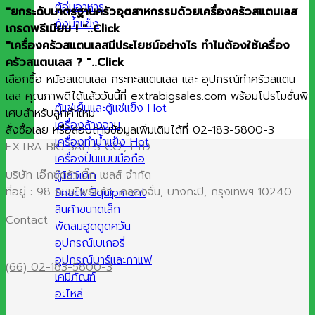
ตู้อุ่นอาหาร
"ยกระดับมาตรฐานครัวอุตสาหกรรมด้วยเครื่องครัวสแตนเลส
ถังน้ำแข็ง
เกรดพรีเมียม ! "..Click
"เครื่องครัวสแตนเลสมีประโยชน์อย่างไร ทำไมต้องใช้เครื่อง
ครัวสแตนเลส ? "..Click
เลือกซื้อ หม้อสแตนเลส กระทะสแตนเลส และ อุปกรณ์ทำครัวสแตน
เลส คุณภาพดีได้แล้ววันนี้ที่ extrabigsales.com พร้อมโปรโมชั่นพิ
ตู้แช่เย็นและตู้แช่แข็ง
เศษสำหรับลูกค้าใหม่
เครื่องล้างจาน
สั่งซื้อเลย หรือสอบถามข้อมูลเพิ่มเติมได้ที่ 02-183-5800-3
เครื่องทำน้ำแข็ง
EXTRA BIG SALES CO., LTD.
เครื่องปั่นแบบมือถือ
บริษัท เอ๊กซ์ตร้า บิ๊ก เซลส์ จำกัด
ตู้โชว์เค้ก
ที่อยู่ : 98 ถนนโพธิ์แก้ว, คลองจั่น, บางกะปิ, กรุงเทพฯ 10240
Snack Equipment
สินค้าขนาดเล็ก
Contact
พัดลมฮูดดูดควัน
อุปกรณ์เบเกอรี่
อุปกรณ์บาร์และกาแฟ
(66) 02-183-5800-3
เคมีภัณฑ์
อะไหล่