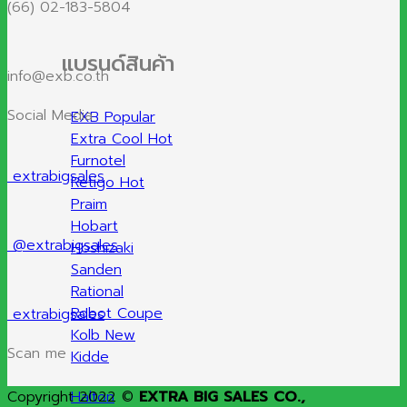
(66) 02-183-5804
แบรนด์สินค้า
info@exb.co.th
Social Media
EXB
Extra Cool
Furnotel
extrabigsales
Retigo
Praim
Hobart
@extrabigsales
Hoshizaki
Sanden
Rational
Robot Coupe
extrabigsales
Kolb
Scan me
Kidde
Copyright 2022 ©
EXTRA BIG SALES CO.,
Halton