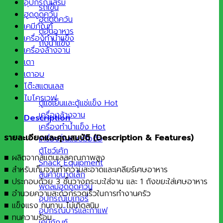
อุปกรณ์เสริม
รถเข็น
ฮูดดูดควัน
ฮูดดูดควัน
เคมีภัณฑ์
ตู้อุ่นอาหาร
เครื่องทำน้ำแข็ง
ถังน้ำแข็ง
เครื่องล้างจาน
เตา
เตาอบ
โต๊ะสแตนเลส
ไมโครเวฟ
ตู้แช่เย็นและตู้แช่แข็ง
เครื่องล้างจาน
Description
เครื่องทำน้ำแข็ง
รายละเอียดและคุณสมบัติ (
Description & Features)
เครื่องปั่นแบบมือถือ
ตู้โชว์เค้ก
■ ผลิตจากสแตนเลสคุณภาพสูง
Snack Equipment
■ สำหรับเก็บจานทำความสะอาดและเคลียร์เศษอาหาร
สินค้าขนาดเล็ก
■ ประกอบด้วย 3 ชั้นวางกระบะใส่จาน และ 1 ถังขยะใส่เศษอาหาร
พัดลมฮูดดูดควัน
■ อำนวยความสะดวกรวดเร็วในการทำงานครัว
อุปกรณ์เบเกอรี่
■ แข็งแรง ทนทาน ไม่เกิดสนิม
อุปกรณ์บาร์และกาแฟ
■ ทนความร้อน
เคมีภัณฑ์