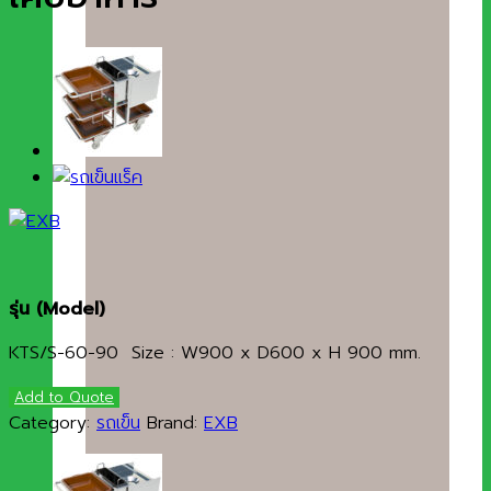
รุ่น
(Model)
KTS/S-60-90 Size : W900 x D600 x H 900 mm.
Add to Quote
Category:
รถเข็น
Brand:
EXB