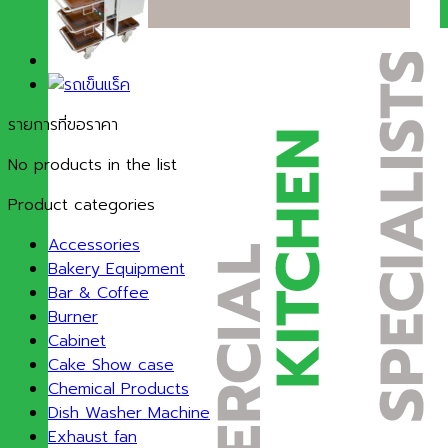
รายการที่ขอราคา
No products in the list
Product categories
Accessories
Bakery Equipment
Bar & Coffee
Burner
Cabinet
Cake Show case
Chemical Products
Dish Washer Machine
Exhaust fan