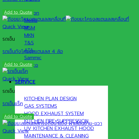
Add to Quote
Halton
Meiko
Quick View
MSM
MKN
รถเข็น
T&S
ATA
รถเข็นถังโครงสแตนเลส 4 ล้อ
Sammic
Add to Quote
Hatco
Quick View
SERVICE
รถเข็น
KITCHEN PLAN DESIGN
รถเข็นแร็ค
GAS SYSTEMS
HOOD EXHAUST SYSTEM
Add to Quote
KITCHEN FIRE SUPPRESSION
UV KITCHEN EXHAUST HOOD
Quick View
MAINTENANCE & CLEANING