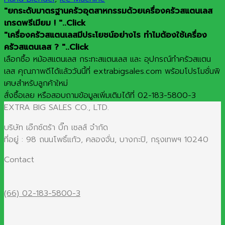
"ยกระดับมาตรฐานครัวอุตสาหกรรมด้วยเครื่องครัวสแตนเลส
เกรดพรีเมียม ! "..Click
"เครื่องครัวสแตนเลสมีประโยชน์อย่างไร ทำไมต้องใช้เครื่อง
ครัวสแตนเลส ? "..Click
เลือกซื้อ หม้อสแตนเลส กระทะสแตนเลส และ อุปกรณ์ทำครัวสแตน
เลส คุณภาพดีได้แล้ววันนี้ที่ extrabigsales.com พร้อมโปรโมชั่นพิ
เศษสำหรับลูกค้าใหม่
สั่งซื้อเลย หรือสอบถามข้อมูลเพิ่มเติมได้ที่ 02-183-5800-3
EXTRA BIG SALES CO., LTD.
บริษัท เอ๊กซ์ตร้า บิ๊ก เซลส์ จำกัด
ที่อยู่ : 98 ถนนโพธิ์แก้ว, คลองจั่น, บางกะปิ, กรุงเทพฯ 10240
Contact
(66) 02-183-5800-3