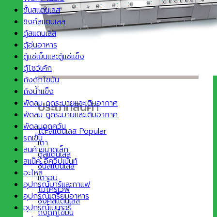
ชั้นสแตนเลส
ซิงค์สแตนเลส
ตู้สแตนเลส
ตู้อุ่นอาหาร
ตู้แช่เย็นและตู้แช่แข็ง
ตู้โชว์เค้ก
ถังดักไขมัน
ถังน้ำแข็ง
พัดลม ดูดระบายและเติมอากาศ
ประเภทสินค้า
พัดลม ดูดระบายและเติมอากาศ
พัดลมดูดควัน
โต๊ะสแตนเลส
รถเข็น
เตา
สินค้าขนาดเล็ก
ตู้สแตนเลส
สแน็ค อีควิปเม้นท์
ชั้นสแตนเลส
อะไหล่
เตาอบ
อุปกรณ์บาร์และกาแฟ
ไมโครเวฟ
อุปกรณ์เตรียมอาหาร
ซิงค์สแตนเลส
อุปกรณ์เบเกอรี่
ถังดักไขมัน