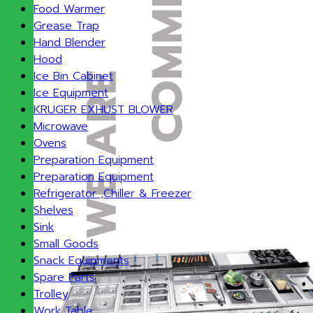
Food Warmer
Grease Trap
Hand Blender
Hood
Ice Bin Cabinet
Ice Equipment
KRUGER EXHUST BLOWER
Microwave
Ovens
Preparation Equipment
Preparation Equipment
Refrigerator ,Chiller & Freezer
Shelves
Sink
Small Goods
Snack Equipments
Spare Parts
Trolley
Work Table