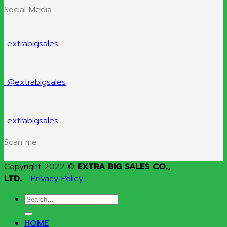
Social Media
extrabigsales
@extrabigsales
extrabigsales
Scan me
Copyright 2022 ©
EXTRA BIG SALES CO.,
LTD.
Privacy Policy
Search
for:
HOME