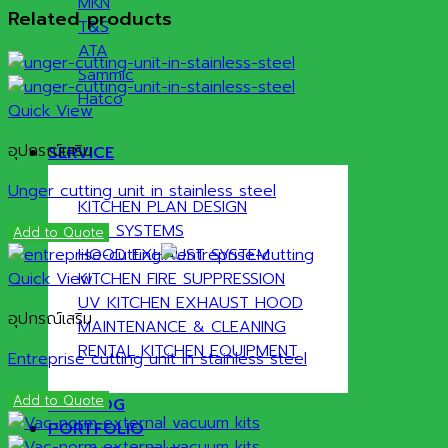
MKN
Related products
T&S
ATA
Sammic
Hatco
Quick View
อุปกรณ์เสริม
SERVICE
Unger cutting unit in stainless steel
KITCHEN PLAN DESIGN
GAS SYSTEMS
Add to Quote
HOOD EXHAUST SYSTEM
Quick View
KITCHEN FIRE SUPPRESSION
UV KITCHEN EXHAUST HOOD
อุปกรณ์เสริม
MAINTENANCE & CLEANING
RENTAL KITCHEN EQUIPMENT
Entreprise cutting unit in stainless steel
Add to Quote
CATALOG
PORTFOLIO