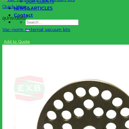
OUR CLIENTS
Quick View
NEWS&ARTICLES
Contact
อุปกรณ์เสริม
Search
for:
Vac-norm external vacuum kits
Add to Quote