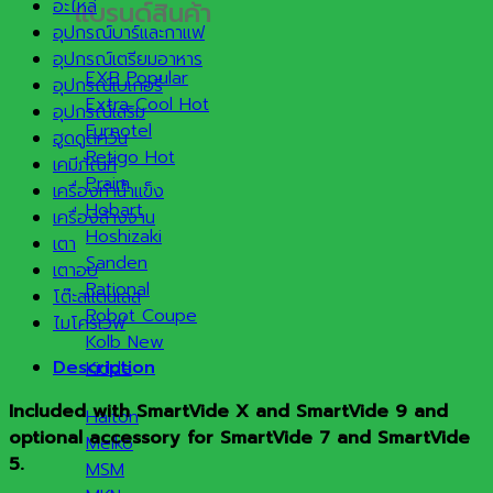
แบรนด์สินค้า
อะไหล่
อุปกรณ์บาร์และกาแฟ
อุปกรณ์เตรียมอาหาร
EXB
อุปกรณ์เบเกอรี่
Extra Cool
อุปกรณ์เสริม
Furnotel
ฮูดดูดควัน
Retigo
เคมีภัณฑ์
Praim
เครื่องทำน้ำแข็ง
Hobart
เครื่องล้างจาน
Hoshizaki
เตา
Sanden
เตาอบ
Rational
โต๊ะสแตนเลส
Robot Coupe
ไมโครเวฟ
Kolb
Description
Kidde
Included with SmartVide X and SmartVide 9 and
Halton
optional accessory for SmartVide 7 and SmartVide
Meiko
5.
MSM