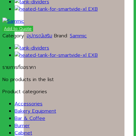
Add to Quote
Category:
อุปกรณ์เสริม
Brand:
Sammic
รายการที่ขอราคา
No products in the list
Product categories
Accessories
Bakery Equipment
Bar & Coffee
Burner
Cabinet