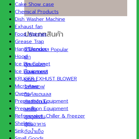
Cake Show case
Chemical Products
Dish Washer Machine
Exhaust fan
ประเภทสินค้า
Food Warmer
Grease Trap
Hand Blender
โต๊ะสแตนเลส
Hood
เตา
Ice Bin Cabinet
ตู้สแตนเลส
Ice Equipment
ชั้นสแตนเลส
KRUGER EXHUST BLOWER
เตาอบ
Microwave
ไมโครเวฟ
Ovens
ซิงค์สแตนเลส
Preparation Equipment
ถังดักไขมัน
Preparation Equipment
รถเข็น
Refrigerator ,Chiller & Freezer
ฮูดดูดควัน
Shelves
ตู้อุ่นอาหาร
Sink
ถังน้ำแข็ง
Small Goods