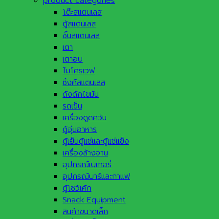
product categories
โต๊ะสแตนเลส
ตู้สแตนเลส
ชั้นสแตนเลส
เตา
เตาอบ
ไมโครเวฟ
ซิ้งค์สแตนเลส
ถังดักไขมัน
รถเข็น
เครื่องดูดควัน
ตู้อุ่นอาหาร
ตู้เย็นตู้แช่และตู้แช่แข็ง
เครื่องล้างจาน
อุปกรณ์เบเกอรี่
อุปกรณ์บาร์และกาแฟ
ตู้โชว์เค้ก
Snack Equipment
สินค้าขนาดเล็ก