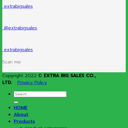
extrabigsales
@extrabigsales
extrabigsales
Scan me
Copyright 2022 ©
EXTRA BIG SALES CO.,
LTD.
Privacy Policy
Search
for:
HOME
About
Products