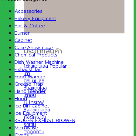
Accessories
Bakery Equipment
Bar & Coffee
Burner
Cabinet
Cake Show case
ประเภทสินค้า
Chemical Products
Dish Washer Machine
โต๊ะสแตนเลส
Exhaust fan
เตา
Food Warmer
ตู้สแตนเลส
Grease Trap
ชั้นสแตนเลส
Hand Blender
เตาอบ
Hood
ไมโครเวฟ
Ice Bin Cabinet
ซิงค์สแตนเลส
Ice Equipment
ถังดักไขมัน
KRUGER EXHUST BLOWER
รถเข็น
Microwave
ฮูดดูดควัน
Ovens