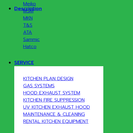
Meiko
Description
MSM
MKN
T&S
ATA
Sammic
Hatco
SERVICE
KITCHEN PLAN DESIGN
GAS SYSTEMS
HOOD EXHAUST SYSTEM
KITCHEN FIRE SUPPRESSION
UV KITCHEN EXHAUST HOOD
MAINTENANCE & CLEANING
RENTAL KITCHEN EQUIPMENT