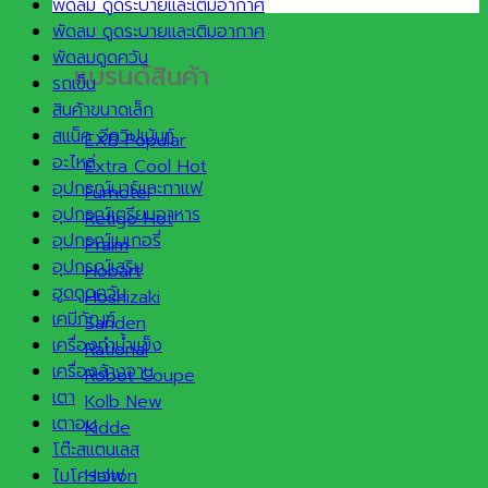
พัดลม ดูดระบายและเติมอากาศ
พัดลม ดูดระบายและเติมอากาศ
พัดลมดูดควัน
แบรนด์สินค้า
รถเข็น
สินค้าขนาดเล็ก
สแน็ค อีควิปเม้นท์
EXB
อะไหล่
Extra Cool
อุปกรณ์บาร์และกาแฟ
Furnotel
อุปกรณ์เตรียมอาหาร
Retigo
อุปกรณ์เบเกอรี่
Praim
อุปกรณ์เสริม
Hobart
ฮูดดูดควัน
Hoshizaki
เคมีภัณฑ์
Sanden
เครื่องทำน้ำแข็ง
Rational
เครื่องล้างจาน
Robot Coupe
เตา
Kolb
เตาอบ
Kidde
โต๊ะสแตนเลส
ไมโครเวฟ
Halton