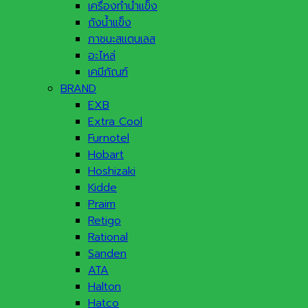
เครื่องทำน้ำแข็ง
ถังน้ำแข็ง
ภาชนะสแตนเลส
อะไหล่
เคมีภัณฑ์
BRAND
EXB
Extra Cool
Furnotel
Hobart
Hoshizaki
Kidde
Praim
Retigo
Rational
Sanden
ATA
Halton
Hatco