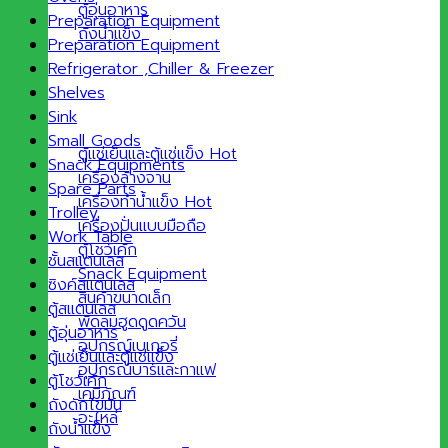
ตู้อุ่นอาหาร
Preparation Equipment
ถังน้ำแข็ง
Preparation Equipment
Refrigerator ,Chiller & Freezer
Shelves
Sink
Small Goods
ตู้แช่เย็นและตู้แช่แข็ง
Snack Equipments
เครื่องล้างจาน
Spare Parts
เครื่องทำน้ำแข็ง
Trolley
เครื่องปั่นแบบมือถือ
Work Table
ตู้โชว์เค้ก
ชั้นสแตนเลส
Snack Equipment
ซิงค์สแตนเลส
สินค้าขนาดเล็ก
ตู้สแตนเลส
พัดลมฮูดดูดควัน
ตู้อุ่นอาหาร
อุปกรณ์เบเกอรี่
ตู้แช่เย็นและตู้แช่แข็ง
อุปกรณ์บาร์และกาแฟ
ตู้โชว์เค้ก
เคมีภัณฑ์
ถังดักไขมัน
อะไหล่
ถังน้ำแข็ง