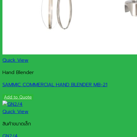
Quick View
Hand Blender
SAMMIC COMMERCIAL HAND BLENDER MB-21
Add to Quote
Quick View
สินค้าขนาดเล็ก
GN2/4